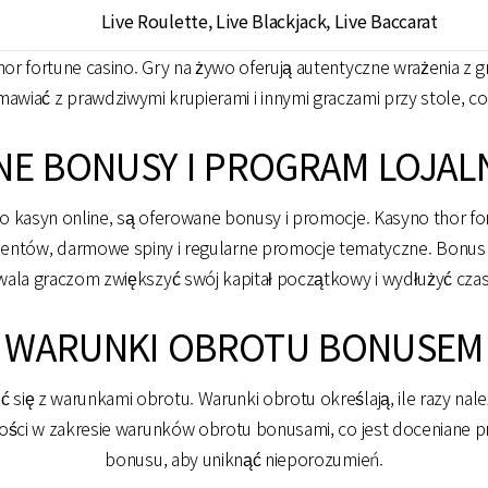
Live Roulette, Live Blackjack, Live Baccarat
thor fortune casino. Gry na żywo oferują autentyczne wrażenia z 
iać z prawdziwymi krupierami i innymi graczami przy stole, co 
NE BONUSY I PROGRAM LOJA
o kasyn online, są oferowane bonusy i promocje. Kasyno thor 
lientów, darmowe spiny i regularne promocje tematyczne. Bonus 
ala graczom zwiększyć swój kapitał początkowy i wydłużyć czas
WARUNKI OBROTU BONUSEM
 się z warunkami obrotu. Warunki obrotu określają, ile razy na
ości w zakresie warunków obrotu bonusami, co jest doceniane p
bonusu, aby uniknąć nieporozumień.