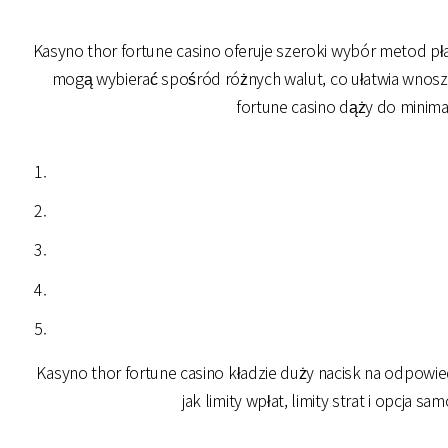
Kasyno thor fortune casino oferuje szeroki wybór metod płat
mogą wybierać spośród różnych walut, co ułatwia wnoszen
fortune casino dąży do minima
Kasyno thor fortune casino kładzie duży nacisk na odpowie
jak limity wpłat, limity strat i opcj