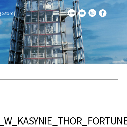
g
Store
R_W_KASYNIE_THOR_FORTUN