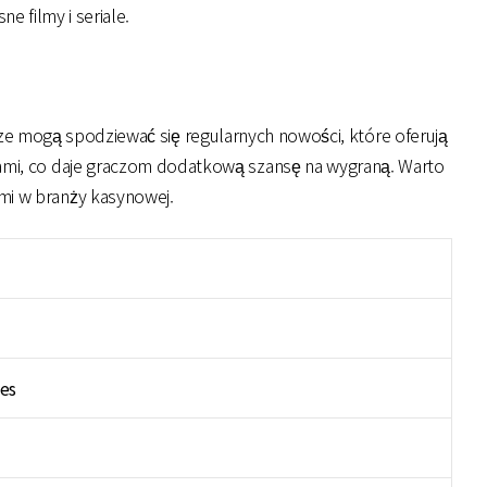
 filmy i seriale.
ze mogą spodziewać się regularnych nowości, które oferują
jami, co daje graczom dodatkową szansę na wygraną. Warto
mi w branży kasynowej.
es