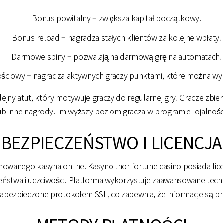
Bonus powitalny – zwiększa kapitał początkowy.
Bonus reload – nagradza stałych klientów za kolejne wpłaty.
Darmowe spiny – pozwalają na darmową grę na automatach.
ościowy – nagradza aktywnych graczy punktami, które można wy
lejny atut, który motywuje graczy do regularnej gry. Gracze zbi
ub inne nagrody. Im wyższy poziom gracza w programie lojalno
BEZPIECZEŃSTWO I LICENCJA
wanego kasyna online. Kasyno thor fortune casino posiada lice
ństwa i uczciwości. Platforma wykorzystuje zaawansowane techn
 zabezpieczone protokołem SSL, co zapewnia, że informacje są 