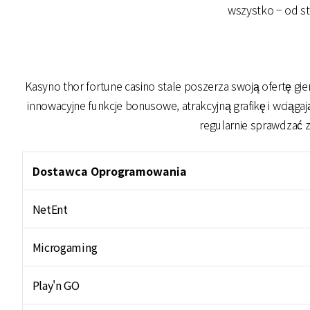
wszystko – od st
Kasyno thor fortune casino stale poszerza swoją ofertę g
innowacyjne funkcje bonusowe, atrakcyjną grafikę i wcią
regularnie sprawdzać 
Dostawca Oprogramowania
NetEnt
Microgaming
Play'n GO