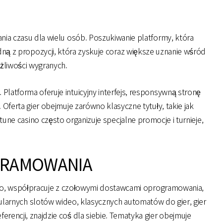
ania czasu dla wielu osób. Poszukiwanie platformy, która
ną z propozycji, która zyskuje coraz większe uznanie wśród
ożliwości wygranych.
latforma oferuje intuicyjny interfejs, responsywną stronę
 Oferta gier obejmuje zarówno klasyczne tytuły, takie jak
tune casino często organizuje specjalne promocje i turnieje,
GRAMOWANIA
c to, współpracuje z czołowymi dostawcami oprogramowania,
pularnych slotów wideo, klasycznych automatów do gier, gier
erencji, znajdzie coś dla siebie. Tematyka gier obejmuje