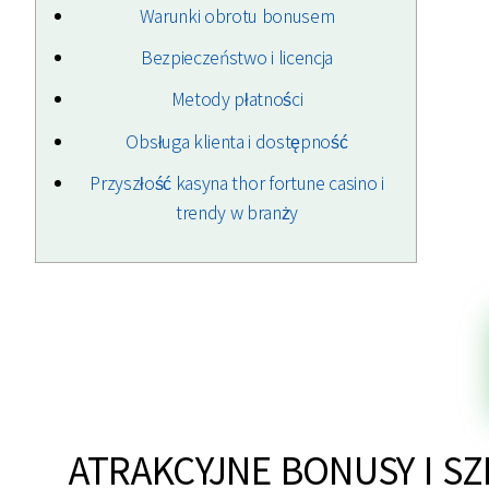
Warunki obrotu bonusem
Bezpieczeństwo i licencja
Metody płatności
Obsługa klienta i dostępność
Przyszłość kasyna thor fortune casino i
trendy w branży
ATRAKCYJNE BONUSY I S