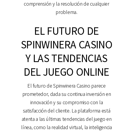
comprensión y la resolución de cualquier
problema.
EL FUTURO DE
SPINWINERA CASINO
Y LAS TENDENCIAS
DEL JUEGO ONLINE
El futuro de Spinwinera Casino parece
prometedor, dada su continua inversión en
innovación y su compromiso con la
satisfacción del cliente. La plataforma está
atenta a las últimas tendencias del juego en
línea, como la realidad virtual, la inteligencia