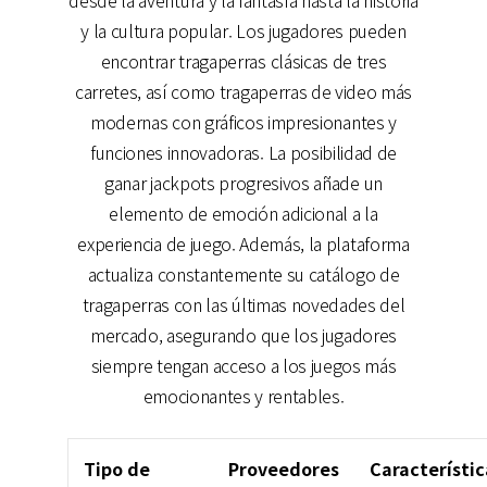
y la cultura popular. Los jugadores pueden
encontrar tragaperras clásicas de tres
carretes, así como tragaperras de video más
modernas con gráficos impresionantes y
funciones innovadoras. La posibilidad de
ganar jackpots progresivos añade un
elemento de emoción adicional a la
experiencia de juego. Además, la plataforma
actualiza constantemente su catálogo de
tragaperras con las últimas novedades del
mercado, asegurando que los jugadores
siempre tengan acceso a los juegos más
emocionantes y rentables.
Tipo de
Proveedores
Característic