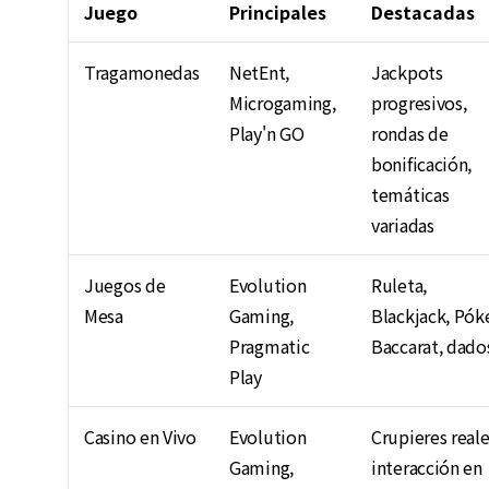
Juego
Principales
Destacadas
Tragamonedas
NetEnt,
Jackpots
Microgaming,
progresivos,
Play'n GO
rondas de
bonificación,
temáticas
variadas
Juegos de
Evolution
Ruleta,
Mesa
Gaming,
Blackjack, Póke
Pragmatic
Baccarat, dado
Play
Casino en Vivo
Evolution
Crupieres reale
Gaming,
interacción en