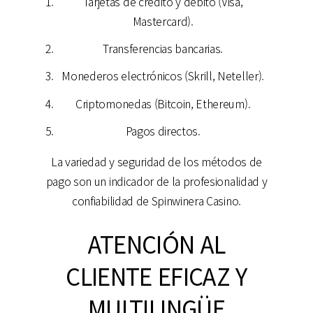
Tarjetas de crédito y débito (Visa,
Mastercard).
Transferencias bancarias.
Monederos electrónicos (Skrill, Neteller).
Criptomonedas (Bitcoin, Ethereum).
Pagos directos.
La variedad y seguridad de los métodos de
pago son un indicador de la profesionalidad y
confiabilidad de Spinwinera Casino.
ATENCIÓN AL
CLIENTE EFICAZ Y
MULTILINGÜE