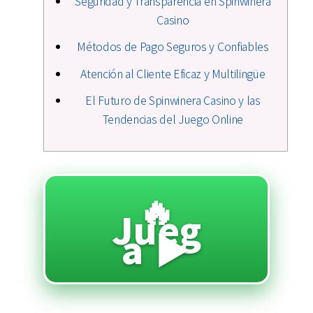
Seguridad y Transparencia en Spinwinera
Casino
Métodos de Pago Seguros y Confiables
Atención al Cliente Eficaz y Multilingüe
El Futuro de Spinwinera Casino y las
Tendencias del Juego Online
🔥
Jueg
a ▶️