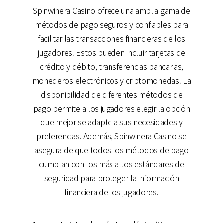
Spinwinera Casino ofrece una amplia gama de
métodos de pago seguros y confiables para
facilitar las transacciones financieras de los
jugadores. Estos pueden incluir tarjetas de
crédito y débito, transferencias bancarias,
monederos electrónicos y criptomonedas. La
disponibilidad de diferentes métodos de
pago permite a los jugadores elegir la opción
que mejor se adapte a sus necesidades y
preferencias. Además, Spinwinera Casino se
asegura de que todos los métodos de pago
cumplan con los más altos estándares de
seguridad para proteger la información
financiera de los jugadores.