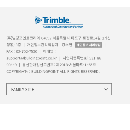
(주)빌딩포인트코리아 04092 서울특별시 마포구 토정로14길 27(신
정동) 3층 | 개인정보관리책임자 : 강소연
|
개인정보 처리방침
FAX : 02-702-7530 | 이메일 :
support@buildingpoint.co.kr | 사업자등록번호: 531-86-
00449 | 통신판매업신고번호: 제2018-서울마포-1465호
COPYRIGHTⓒ BUILDINGPOINT ALL RIGHTS RESERVED.
FAMILY SITE
지오시스템
트림블
트림블빌딩