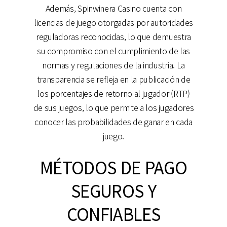
Además, Spinwinera Casino cuenta con
licencias de juego otorgadas por autoridades
reguladoras reconocidas, lo que demuestra
su compromiso con el cumplimiento de las
normas y regulaciones de la industria. La
transparencia se refleja en la publicación de
los porcentajes de retorno al jugador (RTP)
de sus juegos, lo que permite a los jugadores
conocer las probabilidades de ganar en cada
juego.
MÉTODOS DE PAGO
SEGUROS Y
CONFIABLES