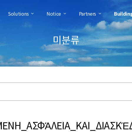
Solutions
Notice
Partners
Buildin
미분류
ΕΝΗ_ΑΣΦΆΛΕΙΑ_ΚΑΙ_ΔΙΑΣΚΈ