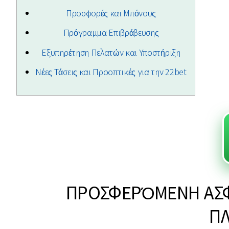
Προσφορές και Μπόνους
Πρόγραμμα Επιβράβευσης
Εξυπηρέτηση Πελατών και Υποστήριξη
Νέες Τάσεις και Προοπτικές για την 22bet
ΠΡΟΣΦΕΡΌΜΕΝΗ ΑΣΦΆ
Π