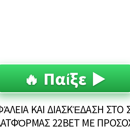
🔥 Παίξε ▶️
ΛΕΙΑ ΚΑΙ ΔΙΑΣΚΈΔΑΣΗ ΣΤΟ
ΛΑΤΦΌΡΜΑΣ 22BET ΜΕ ΠΡΟΣΟ