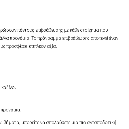
ντρώσουν πόντους επιβράβευσης με κάθε στοίχημα που
άλλα προνόμια. Το πρόγραμμα επιβράβευσης αποτελεί έναν
υς προσφέρει επιπλέον αξία.
 καζίνο.
 προνόμια.
ω βήματα, μπορείτε να απολαύσετε μια πιο ανταποδοτική