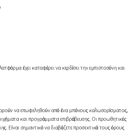
ν
λατφόρμα έχει καταφέρει να κερδίσει την εμπιστοσύνη και
 μπορούν να επωφεληθούν από ένα μπόνους καλωσορίσματος,
οιχήματα και προγράμματα επιβράβευσης. Οι προωθητικές
ίκης. Είναι σημαντικό να διαβάζετε προσεκτικά τους όρους