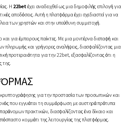
ίας. Η
22bet
έχει αναδειχθεί ως μια δημοφιλής επιλογή για
ικές αποδόσεις. Αυτή η πλατφόρμα έχει σχεδιαστεί για να
άλεια των χρηστών και στην υπεύθυνη συμμετοχή.
 και για έμπειρους παίκτες. Με μια μοντέρνα διεπαφή και
δων πληρωμής και γρήγορες αναλήψεις, διασφαλίζοντας μια
κή προτεραιότητα για την 22bet, εξασφαλίζοντας ότι η
 της.
ΤΦΌΡΜΑΣ
ς κρυπτογράφησης για την προστασία των προσωπικών και
εγονός που εγγυάται τη συμμόρφωση με αυστηρά πρότυπα
ς παράνομων πρακτικών, διασφαλίζοντας ένα δίκαιο και
απόσπαστο κομμάτι της λειτουργίας της πλατφόρμας.