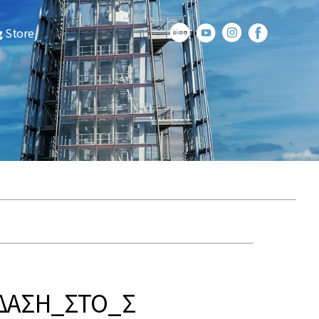
g
Store
ΔΑΣΗ_ΣΤΟ_Σ