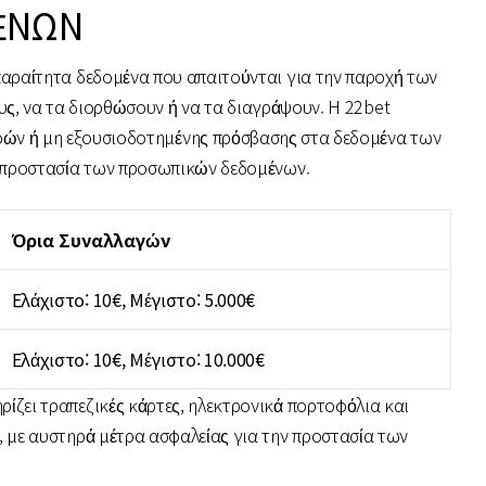
ΈΝΩΝ
παραίτητα δεδομένα που απαιτούνται για την παροχή των
υς, να τα διορθώσουν ή να τα διαγράψουν. Η 22bet
οών ή μη εξουσιοδοτημένης πρόσβασης στα δεδομένα των
ην προστασία των προσωπικών δεδομένων.
Όρια Συναλλαγών
Ελάχιστο: 10€, Μέγιστο: 5.000€
Ελάχιστο: 10€, Μέγιστο: 10.000€
ίζει τραπεζικές κάρτες, ηλεκτρονικά πορτοφόλια και
, με αυστηρά μέτρα ασφαλείας για την προστασία των