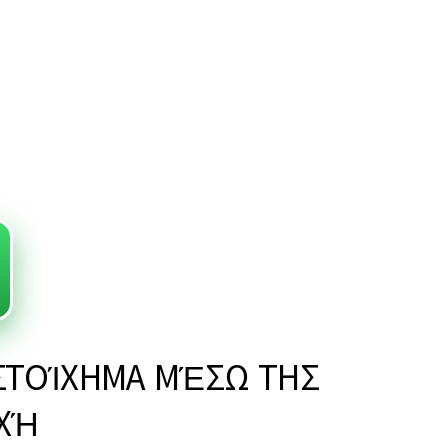
 ΣΤΟΊΧΗΜΑ ΜΈΣΩ ΤΗΣ
ΧΉ