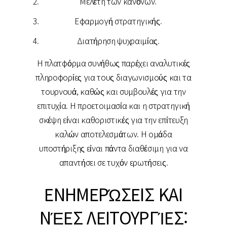
Μελέτη των κανόνων.
Εφαρμογή στρατηγικής.
Διατήρηση ψυχραιμίας.
Η πλατφόρμα συνήθως παρέχει αναλυτικές
πληροφορίες για τους διαγωνισμούς και τα
τουρνουά, καθώς και συμβουλές για την
επιτυχία. Η προετοιμασία και η στρατηγική
σκέψη είναι καθοριστικές για την επίτευξη
καλών αποτελεσμάτων. Η ομάδα
υποστήριξης είναι πάντα διαθέσιμη για να
απαντήσει σε τυχόν ερωτήσεις.
ΕΝΗΜΕΡΏΣΕΙΣ ΚΑΙ
ΝΈΕΣ ΛΕΙΤΟΥΡΓΊΕΣ: