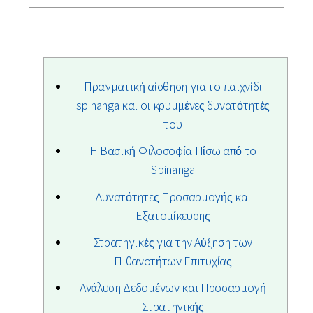
Πραγματική αίσθηση για το παιχνίδι
spinanga και οι κρυμμένες δυνατότητές
του
Η Βασική Φιλοσοφία Πίσω από το
Spinanga
Δυνατότητες Προσαρμογής και
Εξατομίκευσης
Στρατηγικές για την Αύξηση των
Πιθανοτήτων Επιτυχίας
Ανάλυση Δεδομένων και Προσαρμογή
Στρατηγικής