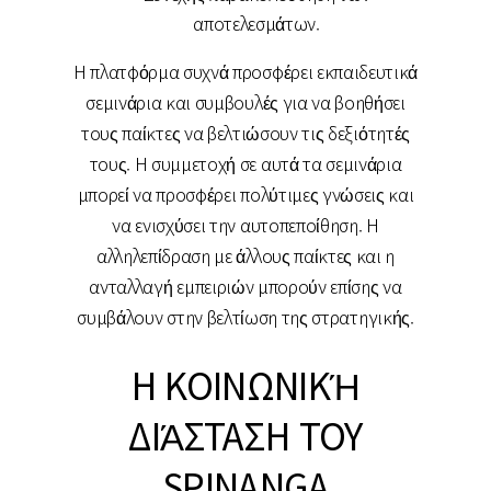
αποτελεσμάτων.
Η πλατφόρμα συχνά προσφέρει εκπαιδευτικά
σεμινάρια και συμβουλές για να βοηθήσει
τους παίκτες να βελτιώσουν τις δεξιότητές
τους. Η συμμετοχή σε αυτά τα σεμινάρια
μπορεί να προσφέρει πολύτιμες γνώσεις και
να ενισχύσει την αυτοπεποίθηση. Η
αλληλεπίδραση με άλλους παίκτες και η
ανταλλαγή εμπειριών μπορούν επίσης να
συμβάλουν στην βελτίωση της στρατηγικής.
Η ΚΟΙΝΩΝΙΚΉ
ΔΙΆΣΤΑΣΗ ΤΟΥ
SPINANGA