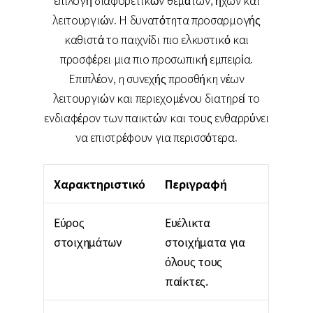
λειτουργιών. Η δυνατότητα προσαρμογής
καθιστά το παιχνίδι πιο ελκυστικό και
προσφέρει μια πιο προσωπική εμπειρία.
Επιπλέον, η συνεχής προσθήκη νέων
λειτουργιών και περιεχομένου διατηρεί το
ενδιαφέρον των παικτών και τους ενθαρρύνει
να επιστρέφουν για περισσότερα.
Χαρακτηριστικό
Περιγραφή
Εύρος
Ευέλικτα
στοιχημάτων
στοιχήματα για
όλους τους
παίκτες.