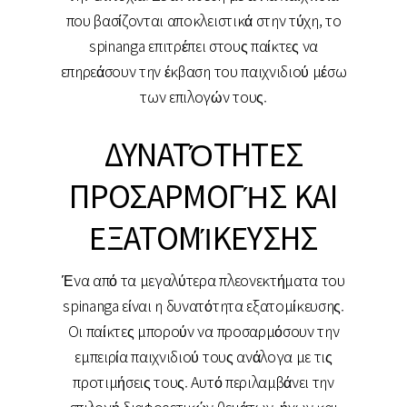
που βασίζονται αποκλειστικά στην τύχη, το
spinanga επιτρέπει στους παίκτες να
επηρεάσουν την έκβαση του παιχνιδιού μέσω
των επιλογών τους.
ΔΥΝΑΤΌΤΗΤΕΣ
ΠΡΟΣΑΡΜΟΓΉΣ ΚΑΙ
ΕΞΑΤΟΜΊΚΕΥΣΗΣ
Ένα από τα μεγαλύτερα πλεονεκτήματα του
spinanga είναι η δυνατότητα εξατομίκευσης.
Οι παίκτες μπορούν να προσαρμόσουν την
εμπειρία παιχνιδιού τους ανάλογα με τις
προτιμήσεις τους. Αυτό περιλαμβάνει την
επιλογή διαφορετικών θεμάτων, ήχων και