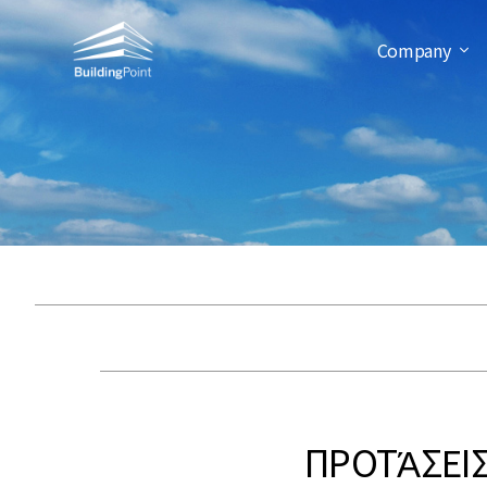
Company
ΠΡΟΤΆΣΕΙ