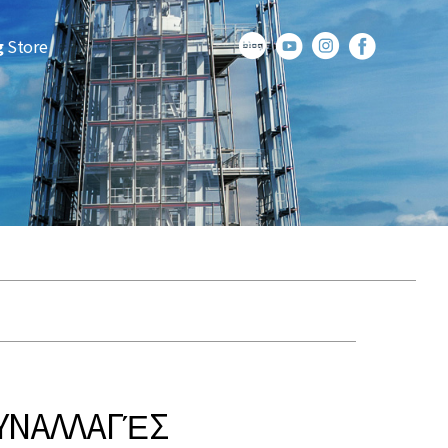
g
Store
ΥΝΑΛΛΑΓΈΣ