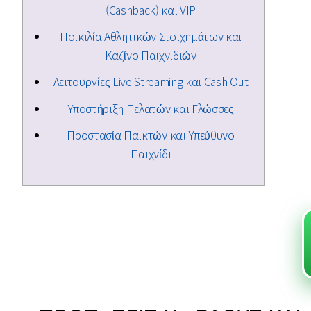
(Cashback) και VIP
Ποικιλία Αθλητικών Στοιχημάτων και
Καζίνο Παιχνιδιών
Λειτουργίες Live Streaming και Cash Out
Υποστήριξη Πελατών και Γλώσσες
Προστασία Παικτών και Υπεύθυνο
Παιχνίδι