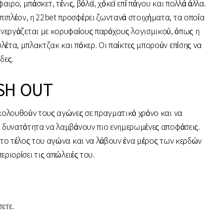
, μπάσκετ, τένις, βόλεϊ, χόκεϊ επί πάγου και πολλά άλλα.
Επιπλέον, η 22bet προσφέρει ζωντανά στοιχήματα, τα οποία
 συνεργάζεται με κορυφαίους παρόχους λογισμικού, όπως η
υλέτα, μπλακτζακ και πόκερ. Οι παίκτες μπορούν επίσης να
δες.
ASH OUT
ακολουθούν τους αγώνες σε πραγματικό χρόνο και να
 τη δυνατότητα να λαμβάνουν πιο ενημερωμένες αποφάσεις.
πό το τέλος του αγώνα και να λάβουν ένα μέρος των κερδών
εριορίσει τις απώλειές του.
σετε.