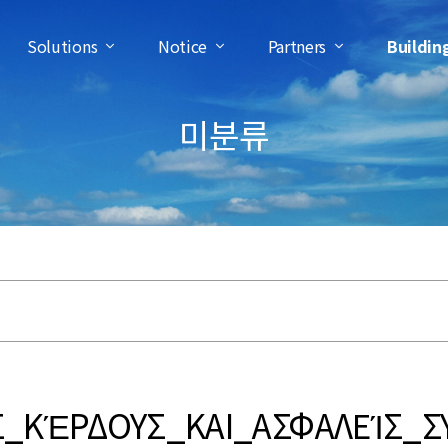
Solutions
Notice
Partners
Buildin
미분류
Σ_ΚΈΡΔΟΥΣ_ΚΑΙ_ΑΣΦΑΛΕΊΣ_Σ