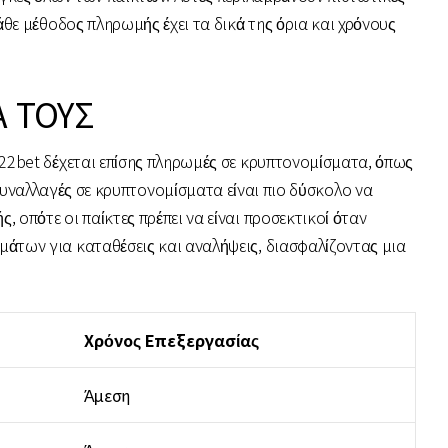
 Κάθε μέθοδος πληρωμής έχει τα δικά της όρια και χρόνους
Α ΤΟΥΣ
 22bet δέχεται επίσης πληρωμές σε κρυπτονομίσματα, όπως
 συναλλαγές σε κρυπτονομίσματα είναι πιο δύσκολο να
 οπότε οι παίκτες πρέπει να είναι προσεκτικοί όταν
μάτων για καταθέσεις και αναλήψεις, διασφαλίζοντας μια
Χρόνος Επεξεργασίας
Άμεση