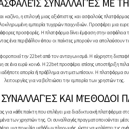
ΑΣΦΑΛΕΊΣ ΣΥΝΑΛΛΑΓΈΣ ΜΕ ΤΗ
 καζίνο, η επιλογή μιας αξιόπιστης και ασφαλούς πλατφόρμας 
λοκληρωμένη εμπειρία τυχερών παιχνιδιών. Προσφέρει μια ευρ
ι διάφορες προσφορές. Η πλατφόρμα δίνει έμφαση στην ασφάλε
ας ένα περιβάλλον όπου οι παίκτες μπορούν να απολαύσουν τα
διαφοροποιεί την 22bet από τον ανταγωνισμό. Η εύχρηστη διεπα
 σε ένα ευρύ κοινό. Η 22bet προσφέρει επίσης υποστήριξη πε
ποιαδήποτε απορία ή πρόβλημα αντιμετωπίσουν. Η πλατφόρμα συ
λειτουργίες για να βελτιώσει την εμπειρία των χρηστών της.
 ΣΥΝΑΛΛΑΓΈΣ ΚΑΙ ΜΈΘΟΔΟΙ
ς για κάθε παίκτη που επιλέγει μια διαδικτυακή πλατφόρμα σ
ομένα των χρηστών της. Οι συναλλαγές πραγματοποιούνται μ
φέρει μια ποικιλία μεθόδων πληρωμής, ώστε να καλύπτει τις α