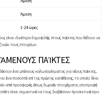
Άμεση
Άμεση
1-24 ώρες
ος είναι ιδιαίτερα δημοφιλής στους παίκτες που θέλουν να
ικών τους στοιχείων.
ΤΆΜΕΝΟΥΣ ΠΑΊΚΤΕΣ
αμβάνουν ένα μπόνους καλωσορίσματος για νέους παίκτες,
ι ένα ποσοστό επί της πρώτης κατάθεσης, το οποίο δίνει
ηθούν από προσφορές όπως δωρεάν στοιχήματα, επιστροφή
πότε είναι σημαντικό να τους διαβάσουν προσεκτικά πριν