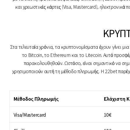
και χρεωστικές κάρτες (Visa, Mastercard), ηλεκτρονικά π
ΚΡΥΠΤ
Στα τελευταία χρόνια, τα κρυπτονομίσματα έχουν γίνει μ
το Bitcoin, το Ethereum και το Litecoin. Αυτό προσ
παρακολουθηθούν. Ωστόσο, είναι σημαντικό να σημει
χρησιμοποιούν αυτή τη μέθοδο πληρωμής. Η 22bet παρέχε
Μέθοδος Πληρωμής
Ελάχιστη 
Visa/Mastercard
10€