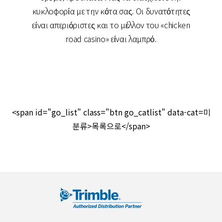
κυκλοφορία με την κότα σας. Οι δυνατότητες
είναι απεριόριστες και το μέλλον του «chicken
road casino» είναι λαμπρό.
<span id="go_list" class="btn go_catlist" data-cat=미
분류>목록으로</span>