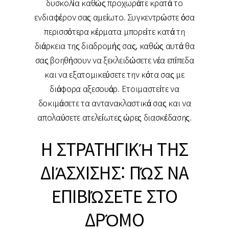
δυσκολία καθώς προχωράτε κρατά το
ενδιαφέρον σας αμείωτο. Συγκεντρώστε όσα
περισσότερα κέρματα μπορείτε κατά τη
διάρκεια της διαδρομής σας, καθώς αυτά θα
σας βοηθήσουν να ξεκλειδώσετε νέα επίπεδα
και να εξατομικεύσετε την κότα σας με
διάφορα αξεσουάρ. Ετοιμαστείτε να
δοκιμάσετε τα αντανακλαστικά σας και να
απολαύσετε ατελείωτες ώρες διασκέδασης.
Η ΣΤΡΑΤΗΓΙΚΉ ΤΗΣ
ΔΙΆΣΧΙΣΗΣ: ΠΏΣ ΝΑ
ΕΠΙΒΙΏΣΕΤΕ ΣΤΟ
ΔΡΌΜΟ