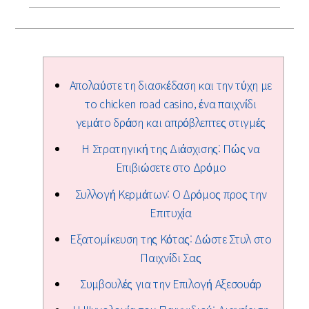
Απολαύστε τη διασκέδαση και την τύχη με
το chicken road casino, ένα παιχνίδι
γεμάτο δράση και απρόβλεπτες στιγμές
Η Στρατηγική της Διάσχισης: Πώς να
Επιβιώσετε στο Δρόμο
Συλλογή Κερμάτων: Ο Δρόμος προς την
Επιτυχία
Εξατομίκευση της Κότας: Δώστε Στυλ στο
Παιχνίδι Σας
Συμβουλές για την Επιλογή Αξεσουάρ