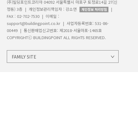
(주)빌딩포인트코리아 04092 서울특별시 마포구 토정로14길 27(신
정동) 3층 | 개인정보관리책임자 : 강소연
|
개인정보 처리방침
FAX : 02-702-7530 | 이메일 :
support@buildingpoint.co.kr | 사업자등록번호: 531-86-
00449 | 통신판매업신고번호: 제2018-서울마포-1465호
COPYRIGHTⓒ BUILDINGPOINT ALL RIGHTS RESERVED.
FAMILY SITE
지오시스템
트림블
트림블빌딩