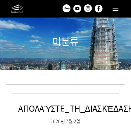
미분류
ΑΠΟΛΑΎΣΤΕ_ΤΗ_ΔΙΑΣΚΈΔΑΣ
2026년 7월 2일