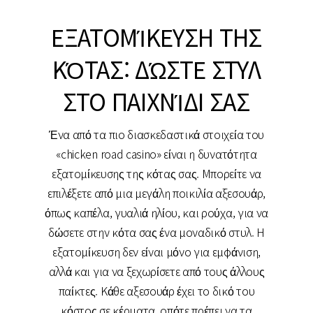
ΕΞΑΤΟΜΊΚΕΥΣΗ ΤΗΣ
ΚΌΤΑΣ: ΔΏΣΤΕ ΣΤΥΛ
ΣΤΟ ΠΑΙΧΝΊΔΙ ΣΑΣ
Ένα από τα πιο διασκεδαστικά στοιχεία του
«chicken road casino» είναι η δυνατότητα
εξατομίκευσης της κότας σας. Μπορείτε να
επιλέξετε από μια μεγάλη ποικιλία αξεσουάρ,
όπως καπέλα, γυαλιά ηλίου, και ρούχα, για να
δώσετε στην κότα σας ένα μοναδικό στυλ. Η
εξατομίκευση δεν είναι μόνο για εμφάνιση,
αλλά και για να ξεχωρίσετε από τους άλλους
παίκτες. Κάθε αξεσουάρ έχει το δικό του
κόστος σε κέρματα, οπότε πρέπει να τα