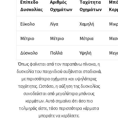
Επίπεδο
Αριθμός
Ταχύτητα
Μπό
Δυσκολίας
Οχημάτων
Οχημάτων
Κερ
Εύκολο
Λίγα
Χαμηλή
Μικ
Μέτριο
Μέτριο
Μέτρια
Μεσ
Δύσκολο
Πολλά
Υψηλή
Μεγ
Όπως φαίνεται από τον παραπάνω πίνακα, η
δυσκολία του παιχνιδιού αυξάνεται σταδιακά,
με περισσότερα οχήματα και υψηλότερες
ταχύτητες. Ωστόσο, η αύξηση της δυσκολίας
συνοδεύεται από μεγαλύτερα μπόνους
κερμάτων. Αυτό σημαίνει ότι όσο πιο
τολμηρός είστε, τόσο περισσότερα κέρματα
μπορείτε να κερδίσετε.