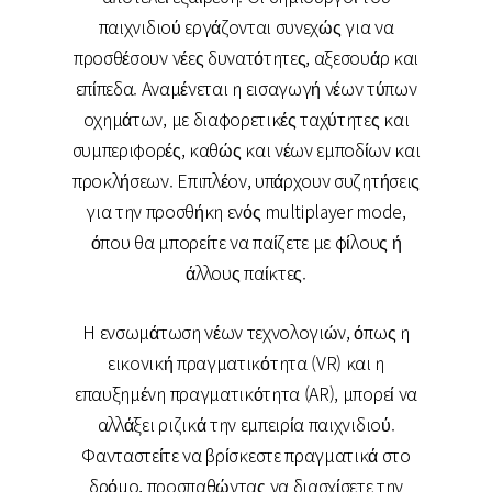
παιχνιδιού εργάζονται συνεχώς για να
προσθέσουν νέες δυνατότητες, αξεσουάρ και
επίπεδα. Αναμένεται η εισαγωγή νέων τύπων
οχημάτων, με διαφορετικές ταχύτητες και
συμπεριφορές, καθώς και νέων εμποδίων και
προκλήσεων. Επιπλέον, υπάρχουν συζητήσεις
για την προσθήκη ενός multiplayer mode,
όπου θα μπορείτε να παίζετε με φίλους ή
άλλους παίκτες.
Η ενσωμάτωση νέων τεχνολογιών, όπως η
εικονική πραγματικότητα (VR) και η
επαυξημένη πραγματικότητα (AR), μπορεί να
αλλάξει ριζικά την εμπειρία παιχνιδιού.
Φανταστείτε να βρίσκεστε πραγματικά στο
δρόμο, προσπαθώντας να διασχίσετε την