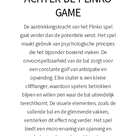
GAME
De aantrekkingskracht van het Plinko spel
gaat verder dan de potentiële winst. Het spel
maakt gebruik van psychologische principes
die het bijzonder boeiend maken. De
onvoorspelbaarheid van de bal zorgt voor
een constante golf van anticipatie en
opwinding. Elke stuiter is een kleine
cliffhanger, waardoor spelers betrokken
blijven en willen zien waar de bal uiteindelijk
terechtkomt. De visuele elementen, zoals de
vallende bal en de glimmende vakken,
versterken dit effect nog verder. Het spel
biedt een micro-ervaring van spanning en