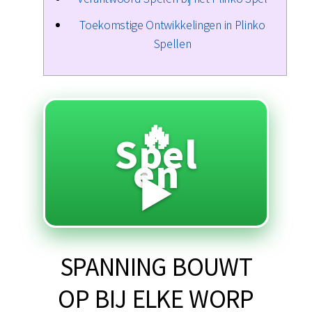
Toekomstige Ontwikkelingen in Plinko
Spellen
🔥
Spel
en
▶️
SPANNING BOUWT
OP BIJ ELKE WORP