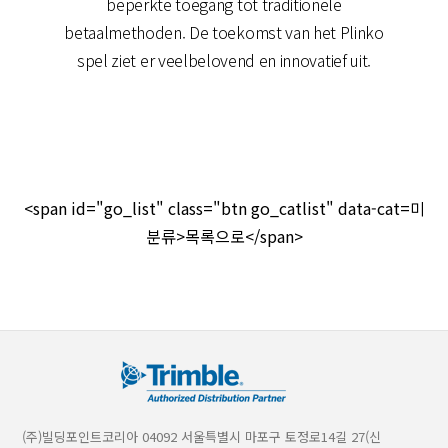
beperkte toegang tot traditionele
betaalmethoden. De toekomst van het Plinko
spel ziet er veelbelovend en innovatief uit.
<span id="go_list" class="btn go_catlist" data-cat=미
분류>목록으로</span>
(주)빌딩포인트코리아 04092 서울특별시 마포구 토정로14길 27(신