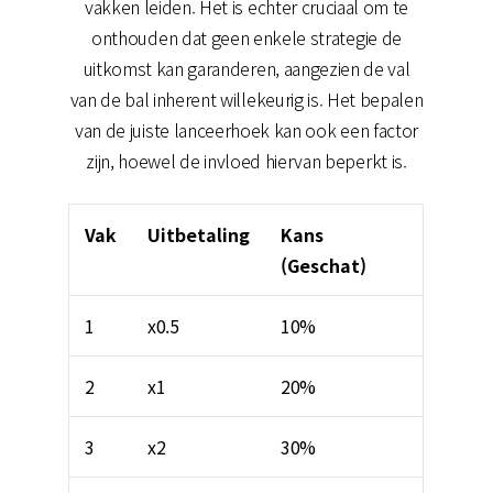
vakken leiden. Het is echter cruciaal om te
onthouden dat geen enkele strategie de
uitkomst kan garanderen, aangezien de val
van de bal inherent willekeurig is. Het bepalen
van de juiste lanceerhoek kan ook een factor
zijn, hoewel de invloed hiervan beperkt is.
Vak
Uitbetaling
Kans
(Geschat)
1
x0.5
10%
2
x1
20%
3
x2
30%