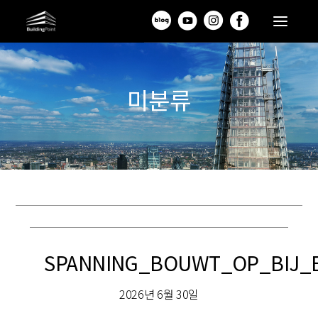
미분류
SPANNING_BOUWT_OP_BIJ_
2026년 6월 30일