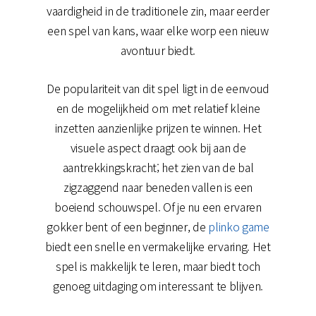
vaardigheid in de traditionele zin, maar eerder
een spel van kans, waar elke worp een nieuw
avontuur biedt.
De populariteit van dit spel ligt in de eenvoud
en de mogelijkheid om met relatief kleine
inzetten aanzienlijke prijzen te winnen. Het
visuele aspect draagt ook bij aan de
aantrekkingskracht; het zien van de bal
zigzaggend naar beneden vallen is een
boeiend schouwspel. Of je nu een ervaren
gokker bent of een beginner, de
plinko game
biedt een snelle en vermakelijke ervaring. Het
spel is makkelijk te leren, maar biedt toch
genoeg uitdaging om interessant te blijven.