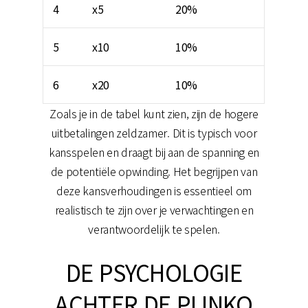
4
x5
20%
5
x10
10%
6
x20
10%
Zoals je in de tabel kunt zien, zijn de hogere
uitbetalingen zeldzamer. Dit is typisch voor
kansspelen en draagt bij aan de spanning en
de potentiële opwinding. Het begrijpen van
deze kansverhoudingen is essentieel om
realistisch te zijn over je verwachtingen en
verantwoordelijk te spelen.
DE PSYCHOLOGIE
ACHTER DE PLINKO