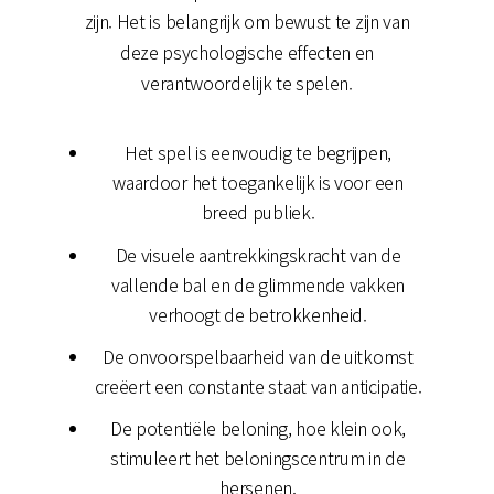
zijn. Het is belangrijk om bewust te zijn van
deze psychologische effecten en
verantwoordelijk te spelen.
Het spel is eenvoudig te begrijpen,
waardoor het toegankelijk is voor een
breed publiek.
De visuele aantrekkingskracht van de
vallende bal en de glimmende vakken
verhoogt de betrokkenheid.
De onvoorspelbaarheid van de uitkomst
creëert een constante staat van anticipatie.
De potentiële beloning, hoe klein ook,
stimuleert het beloningscentrum in de
hersenen.