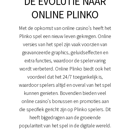
DE EVOLUTIE NAAR
ONLINE PLINKO
Met de opkomst van online casino's heeft het
Plinko spel een nieuw leven gekregen. Online
versies van het spel zijn vaak voorzien van
geavanceerde graphics, geluidseffecten en
extra functies, waardoor de spelervaring
wordt verbeterd. Online Plinko biedt ook het
voordeel dat het 24/7 toegankelijk is,
waardoor spelers altijd en overal van het spel
kunnen genieten. Bovendien bieden veel
online casino's bonussen en promoties aan
die specifiek gericht zijn op Plinko spelers. Dit
heeft bijgedragen aan de groeiende
populariteit van het spel in de digitale wereld.