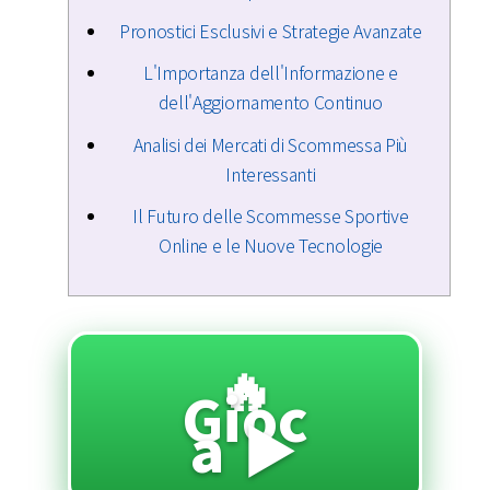
Pronostici Esclusivi e Strategie Avanzate
L'Importanza dell'Informazione e
dell'Aggiornamento Continuo
Analisi dei Mercati di Scommessa Più
Interessanti
Il Futuro delle Scommesse Sportive
Online e le Nuove Tecnologie
🔥
Gioc
a ▶️