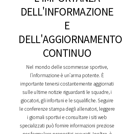
DELL'INFORMAZIONE
E
DELL'AGGIORNAMENTO
CONTINUO
Nel mondo delle scommesse sportive,
l'informazione è un'arma potente. È
importante tenersi costantemente aggiornati
sulle ultime notizie riguardanti le squadre, i
giocatori, gli infortuni e le squalifiche. Seguire
le conferenze stampa degli allenatori, leggere
i giornali sportivi e consultare i siti web
specializzati può fornire informazioni preziose
per formulare pronostici accurati. Inoltre, è