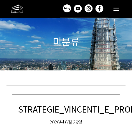
미분류
STRATEGIE_VINCENTI_E_PR
2026년 6월 29일