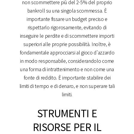
non scommettere più del 2-5% del proprio
bankroll su una singola scommessa. È
importante fissare un budget preciso e
rispettarlo rigorosamente, evitando di
inseguire le perdite e di scommettere importi
superiori alle proprie possibilità. Inoltre, è
fondamentale approcciarsi al gioco d'azzardo
in modo responsabile, considerandolo come
una forma di intrattenimento e non come una
fonte di reddito. È importante stabilire dei
limiti di tempo e di denaro, e non superare tali
limiti.
STRUMENTI E
RISORSE PER IL