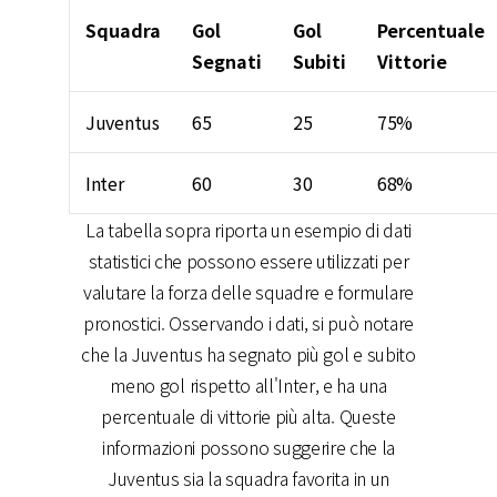
Squadra
Gol
Gol
Percentuale
Segnati
Subiti
Vittorie
Juventus
65
25
75%
Inter
60
30
68%
La tabella sopra riporta un esempio di dati
statistici che possono essere utilizzati per
valutare la forza delle squadre e formulare
pronostici. Osservando i dati, si può notare
che la Juventus ha segnato più gol e subito
meno gol rispetto all'Inter, e ha una
percentuale di vittorie più alta. Queste
informazioni possono suggerire che la
Juventus sia la squadra favorita in un