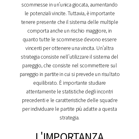
scommesse in un'unica giocata, aumentando
le potenziali vincite. Tuttavia, è importante
tenere presente che il sistema delle multiple
comporta anche un rischio maggiore, in
quanto tutte le scommesse devono essere
vincenti per ottenere una vincita. Un'altra
strategia consiste nell'utilizzare il sistema del
pareggio, che consiste nel scommettere sul
pareggio in partite in cui si prevede un risultato
equilibrato. È importante studiare
attentamente le statistiche degli incontri
precedenti e le caratteristiche delle squadre
per individuare le partite più adatte a questa
strategia.
L'IMPORTANZA