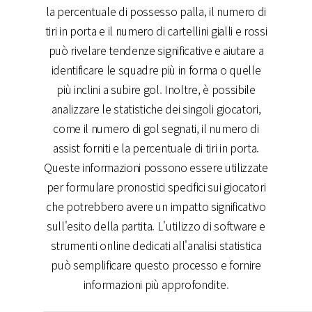
la percentuale di possesso palla, il numero di
tiri in porta e il numero di cartellini gialli e rossi
può rivelare tendenze significative e aiutare a
identificare le squadre più in forma o quelle
più inclini a subire gol. Inoltre, è possibile
analizzare le statistiche dei singoli giocatori,
come il numero di gol segnati, il numero di
assist forniti e la percentuale di tiri in porta.
Queste informazioni possono essere utilizzate
per formulare pronostici specifici sui giocatori
che potrebbero avere un impatto significativo
sull'esito della partita. L'utilizzo di software e
strumenti online dedicati all'analisi statistica
può semplificare questo processo e fornire
informazioni più approfondite.