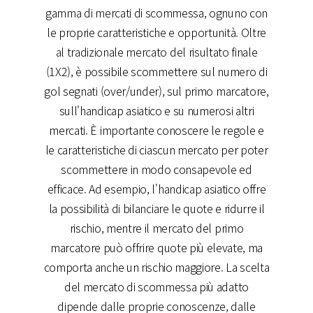
gamma di mercati di scommessa, ognuno con
le proprie caratteristiche e opportunità. Oltre
al tradizionale mercato del risultato finale
(1X2), è possibile scommettere sul numero di
gol segnati (over/under), sul primo marcatore,
sull'handicap asiatico e su numerosi altri
mercati. È importante conoscere le regole e
le caratteristiche di ciascun mercato per poter
scommettere in modo consapevole ed
efficace. Ad esempio, l'handicap asiatico offre
la possibilità di bilanciare le quote e ridurre il
rischio, mentre il mercato del primo
marcatore può offrire quote più elevate, ma
comporta anche un rischio maggiore. La scelta
del mercato di scommessa più adatto
dipende dalle proprie conoscenze, dalle