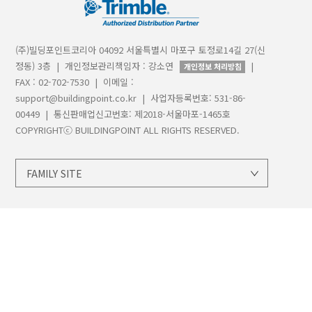
(주)빌딩포인트코리아 04092 서울특별시 마포구 토정로14길 27(신
정동) 3층 | 개인정보관리책임자 : 강소연
|
개인정보 처리방침
FAX : 02-702-7530 | 이메일 :
support@buildingpoint.co.kr | 사업자등록번호: 531-86-
00449 | 통신판매업신고번호: 제2018-서울마포-1465호
COPYRIGHTⓒ BUILDINGPOINT ALL RIGHTS RESERVED.
FAMILY SITE
지오시스템
트림블
트림블빌딩