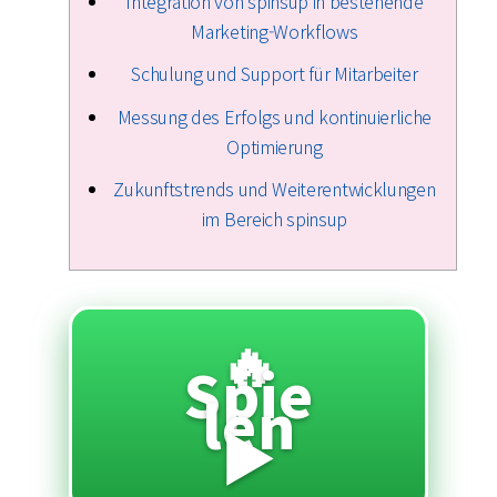
Integration von spinsup in bestehende
Marketing-Workflows
Schulung und Support für Mitarbeiter
Messung des Erfolgs und kontinuierliche
Optimierung
Zukunftstrends und Weiterentwicklungen
im Bereich spinsup
🔥
Spie
len
▶️