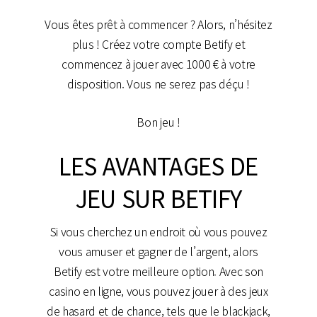
Vous êtes prêt à commencer ? Alors, n’hésitez
plus ! Créez votre compte Betify et
commencez à jouer avec 1000 € à votre
disposition. Vous ne serez pas déçu !
Bon jeu !
LES AVANTAGES DE
JEU SUR BETIFY
Si vous cherchez un endroit où vous pouvez
vous amuser et gagner de l’argent, alors
Betify est votre meilleure option. Avec son
casino en ligne, vous pouvez jouer à des jeux
de hasard et de chance, tels que le blackjack,