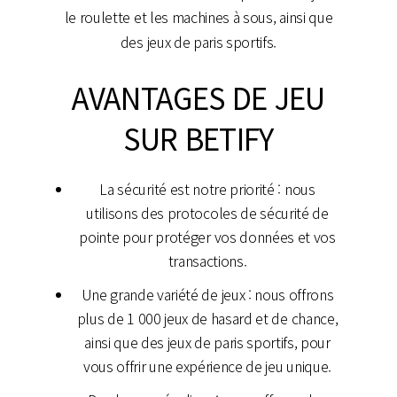
le roulette et les machines à sous, ainsi que
des jeux de paris sportifs.
AVANTAGES DE JEU
SUR BETIFY
La sécurité est notre priorité : nous
utilisons des protocoles de sécurité de
pointe pour protéger vos données et vos
transactions.
Une grande variété de jeux : nous offrons
plus de 1 000 jeux de hasard et de chance,
ainsi que des jeux de paris sportifs, pour
vous offrir une expérience de jeu unique.