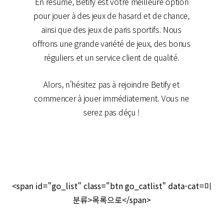
En résumé, Betify est votre meilleure option
pour jouer à des jeux de hasard et de chance,
ainsi que des jeux de paris sportifs. Nous
offrons une grande variété de jeux, des bonus
réguliers et un service client de qualité.
Alors, n’hésitez pas à rejoindre Betify et
commencer à jouer immédiatement. Vous ne
serez pas déçu !
<span id="go_list" class="btn go_catlist" data-cat=미
분류>목록으로</span>