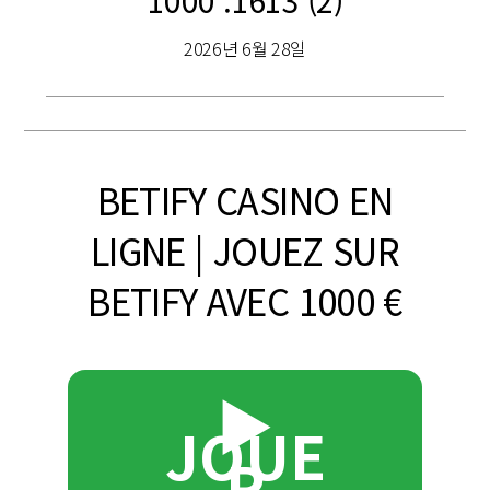
1000 .1613 (2)
2026년 6월 28일
BETIFY CASINO EN
LIGNE | JOUEZ SUR
BETIFY AVEC 1000 €
▶️
JOUE
R