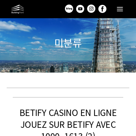
미분류
BETIFY CASINO EN LIGNE
JOUEZ SUR BETIFY AVEC