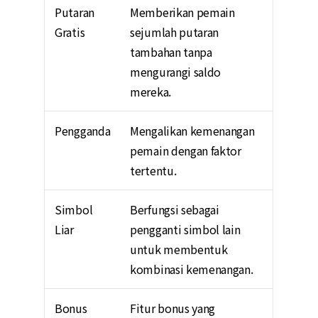
Putaran
Memberikan pemain
Gratis
sejumlah putaran
tambahan tanpa
mengurangi saldo
mereka.
Pengganda
Mengalikan kemenangan
pemain dengan faktor
tertentu.
Simbol
Berfungsi sebagai
Liar
pengganti simbol lain
untuk membentuk
kombinasi kemenangan.
Bonus
Fitur bonus yang