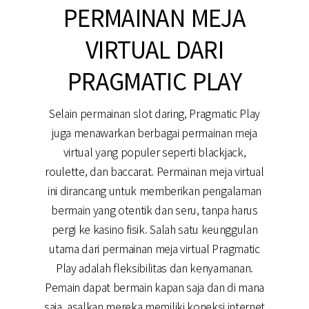
PERMAINAN MEJA
VIRTUAL DARI
PRAGMATIC PLAY
Selain permainan slot daring, Pragmatic Play
juga menawarkan berbagai permainan meja
virtual yang populer seperti blackjack,
roulette, dan baccarat. Permainan meja virtual
ini dirancang untuk memberikan pengalaman
bermain yang otentik dan seru, tanpa harus
pergi ke kasino fisik. Salah satu keunggulan
utama dari permainan meja virtual Pragmatic
Play adalah fleksibilitas dan kenyamanan.
Pemain dapat bermain kapan saja dan di mana
saja, asalkan mereka memiliki koneksi internet