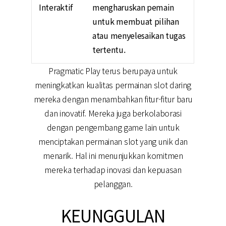
Interaktif
mengharuskan pemain
untuk membuat pilihan
atau menyelesaikan tugas
tertentu.
Pragmatic Play terus berupaya untuk
meningkatkan kualitas permainan slot daring
mereka dengan menambahkan fitur-fitur baru
dan inovatif. Mereka juga berkolaborasi
dengan pengembang game lain untuk
menciptakan permainan slot yang unik dan
menarik. Hal ini menunjukkan komitmen
mereka terhadap inovasi dan kepuasan
pelanggan.
KEUNGGULAN