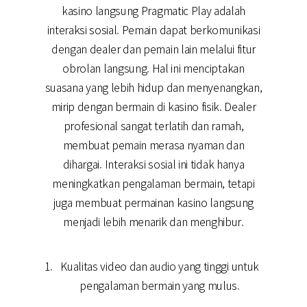
kasino langsung Pragmatic Play adalah
interaksi sosial. Pemain dapat berkomunikasi
dengan dealer dan pemain lain melalui fitur
obrolan langsung. Hal ini menciptakan
suasana yang lebih hidup dan menyenangkan,
mirip dengan bermain di kasino fisik. Dealer
profesional sangat terlatih dan ramah,
membuat pemain merasa nyaman dan
dihargai. Interaksi sosial ini tidak hanya
meningkatkan pengalaman bermain, tetapi
juga membuat permainan kasino langsung
menjadi lebih menarik dan menghibur.
Kualitas video dan audio yang tinggi untuk
pengalaman bermain yang mulus.