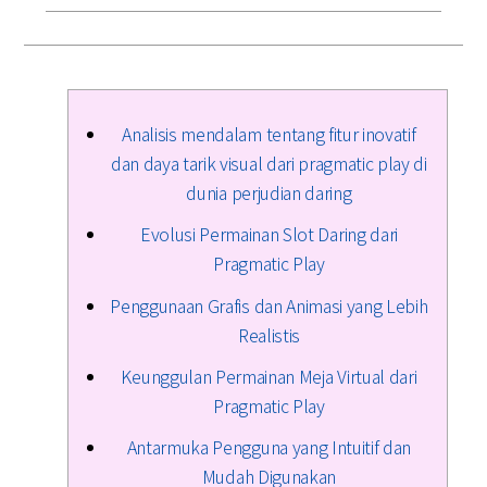
Analisis mendalam tentang fitur inovatif
dan daya tarik visual dari pragmatic play di
dunia perjudian daring
Evolusi Permainan Slot Daring dari
Pragmatic Play
Penggunaan Grafis dan Animasi yang Lebih
Realistis
Keunggulan Permainan Meja Virtual dari
Pragmatic Play
Antarmuka Pengguna yang Intuitif dan
Mudah Digunakan