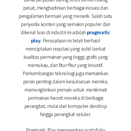
pesat, menghadirkan berbagai inovasi dan
pengalaman bermain yang menarik. Salah satu
penyedia konten yang semakin populer dan
dikenal luas di industri ini adalah
pragmatic
play
. Perusahaan ini telah berhasil
menciptakan reputasi yang solid berkat
kualitas permainan yang tinggi, grafis yang
memukau, dan fitur-fitur yang inovatif.
Perkembangan teknologi juga memainkan
peran penting dalam kesuksesan mereka,
memungkinkan pemain untuk menikmati
permainan favorit mereka di berbagai
perangkat, mulai dari komputer desktop
hingga perangkat seluler.
Pragmatic Play menawarkan portofolio