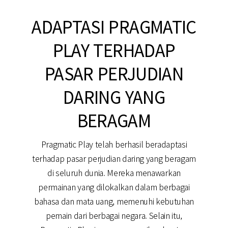
ADAPTASI PRAGMATIC
PLAY TERHADAP
PASAR PERJUDIAN
DARING YANG
BERAGAM
Pragmatic Play telah berhasil beradaptasi
terhadap pasar perjudian daring yang beragam
di seluruh dunia. Mereka menawarkan
permainan yang dilokalkan dalam berbagai
bahasa dan mata uang, memenuhi kebutuhan
pemain dari berbagai negara. Selain itu,