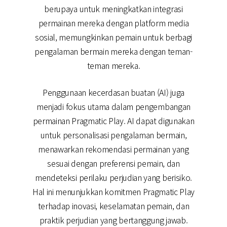
berupaya untuk meningkatkan integrasi
permainan mereka dengan platform media
sosial, memungkinkan pemain untuk berbagi
pengalaman bermain mereka dengan teman-
teman mereka.
Penggunaan kecerdasan buatan (AI) juga
menjadi fokus utama dalam pengembangan
permainan Pragmatic Play. AI dapat digunakan
untuk personalisasi pengalaman bermain,
menawarkan rekomendasi permainan yang
sesuai dengan preferensi pemain, dan
mendeteksi perilaku perjudian yang berisiko.
Hal ini menunjukkan komitmen Pragmatic Play
terhadap inovasi, keselamatan pemain, dan
praktik perjudian yang bertanggung jawab.