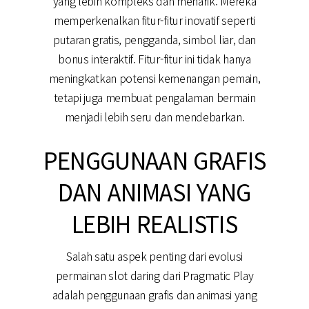
yang lebih kompleks dan menarik. Mereka
memperkenalkan fitur-fitur inovatif seperti
putaran gratis, pengganda, simbol liar, dan
bonus interaktif. Fitur-fitur ini tidak hanya
meningkatkan potensi kemenangan pemain,
tetapi juga membuat pengalaman bermain
menjadi lebih seru dan mendebarkan.
PENGGUNAAN GRAFIS
DAN ANIMASI YANG
LEBIH REALISTIS
Salah satu aspek penting dari evolusi
permainan slot daring dari Pragmatic Play
adalah penggunaan grafis dan animasi yang