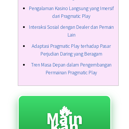
Pengalaman Kasino Langsung yang Imersif
dari Pragmatic Play
Interaksi Sosial dengan Dealer dan Pemain
Lain
Adaptasi Pragmatic Play terhadap Pasar
Perjudian Daring yang Beragam
Tren Masa Depan dalam Pengembangan
Permainan Pragmatic Play
🔥
Main
kan