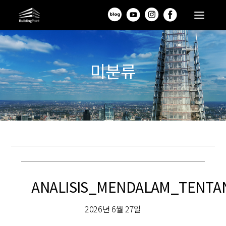
미분류
ANALISIS_MENDALAM_TENTAN
2026년 6월 27일