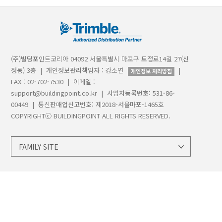
(주)빌딩포인트코리아 04092 서울특별시 마포구 토정로14길 27(신
정동) 3층 | 개인정보관리책임자 : 강소연
|
개인정보 처리방침
FAX : 02-702-7530 | 이메일 :
support@buildingpoint.co.kr | 사업자등록번호: 531-86-
00449 | 통신판매업신고번호: 제2018-서울마포-1465호
COPYRIGHTⓒ BUILDINGPOINT ALL RIGHTS RESERVED.
FAMILY SITE
지오시스템
트림블
트림블빌딩