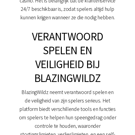
casino. Het is belangrijk dat de klantenservice
24/7 beschikbaar is, zodat spelers altijd hulp
kunnen krijgen wanneer ze die nodig hebben.
VERANTWOORD
SPELEN EN
VEILIGHEID BIJ
BLAZINGWILDZ
BlazingWildz neemt verantwoord spelen en
de veiligheid van zijn spelers serieus. Het
platform biedt verschillende tools en functies
om spelers te helpen hun speengedrag onder
controle te houden, waaronder
stortingslimieten, verlieslimieten, en een self-