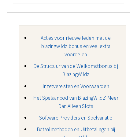
Acties voor nieuwe leden met de
blazingwildz bonus en veel extra
voordelen
De Structuur van de Welkomstbonus bij
BlazingWildz
Inzetvereisten en Voorwaarden
Het Spelaanbod van BlazingWildz: Meer
Dan Alleen Slots
Software Providers en Spelvariatie
Betaalmethoden en Uitbetalingen bij