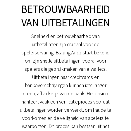
BETROUWBAARHEID
VAN UITBETALINGEN
Snelheid en betrouwbaarheid van
uitbetalingen zijn cruciaal voor de
spelerservaring. BlazingWildz staat bekend
om zijn snelle uitbetalingen, vooral voor
spelers die gebruikmaken van e-wallets.
Uitbetalingen naar creditcards en
bankoverschrijvingen kunnen iets langer
duren, afhankelijk van de bank. Het casino
hanteert vaak een verificatieproces voordat
uitbetalingen worden verwerkt, om fraude te
voorkomen en de veiligheid van spelers te
waarborgen. Dit proces kan bestaan uit het