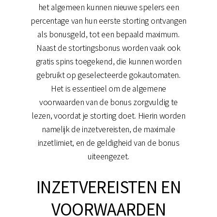
het algemeen kunnen nieuwe spelers een
percentage van hun eerste storting ontvangen
als bonusgeld, tot een bepaald maximum.
Naast de stortingsbonus worden vaak ook
gratis spins toegekend, die kunnen worden
gebruikt op geselecteerde gokautomaten.
Het is essentieel om de algemene
voorwaarden van de bonus zorgvuldig te
lezen, voordat je storting doet. Hierin worden
namelijk de inzetvereisten, de maximale
inzetlimiet, en de geldigheid van de bonus
uiteengezet.
INZETVEREISTEN EN
VOORWAARDEN