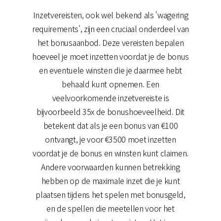
Inzetvereisten, ook wel bekend als 'wagering
requirements', zijn een cruciaal onderdeel van
het bonusaanbod. Deze vereisten bepalen
hoeveel je moet inzetten voordat je de bonus
en eventuele winsten die je daarmee hebt
behaald kunt opnemen. Een
veelvoorkomende inzetvereiste is
bijvoorbeeld 35x de bonushoeveelheid. Dit
betekent dat als je een bonus van €100
ontvangt, je voor €3500 moet inzetten
voordat je de bonus en winsten kunt claimen.
Andere voorwaarden kunnen betrekking
hebben op de maximale inzet die je kunt
plaatsen tijdens het spelen met bonusgeld,
en de spellen die meetellen voor het