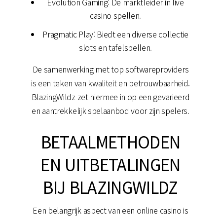
Evolution Gaming: De marktleider in live
casino spellen.
Pragmatic Play: Biedt een diverse collectie
slots en tafelspellen.
De samenwerking met top softwareproviders
is een teken van kwaliteit en betrouwbaarheid.
BlazingWildz zet hiermee in op een gevarieerd
en aantrekkelijk spelaanbod voor zijn spelers.
BETAALMETHODEN
EN UITBETALINGEN
BIJ BLAZINGWILDZ
Een belangrijk aspect van een online casino is