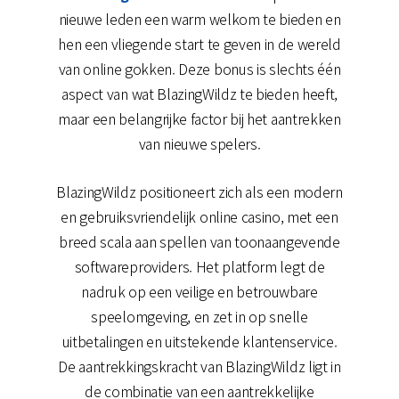
nieuwe leden een warm welkom te bieden en
hen een vliegende start te geven in de wereld
van online gokken. Deze bonus is slechts één
aspect van wat BlazingWildz te bieden heeft,
maar een belangrijke factor bij het aantrekken
van nieuwe spelers.
BlazingWildz positioneert zich als een modern
en gebruiksvriendelijk online casino, met een
breed scala aan spellen van toonaangevende
softwareproviders. Het platform legt de
nadruk op een veilige en betrouwbare
speelomgeving, en zet in op snelle
uitbetalingen en uitstekende klantenservice.
De aantrekkingskracht van BlazingWildz ligt in
de combinatie van een aantrekkelijke