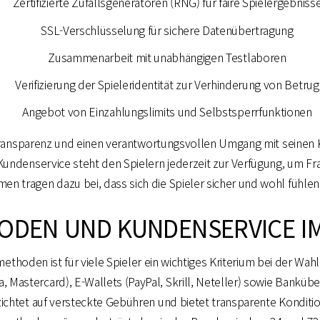
Zertifizierte Zufallsgeneratoren (RNG) für faire Spielergebniss
SSL-Verschlüsselung für sichere Datenübertragung
Zusammenarbeit mit unabhängigen Testlaboren
Verifizierung der Spieleridentität zur Verhinderung von Betrug
Angebot von Einzahlungslimits und Selbstsperrfunktionen
f Transparenz und einen verantwortungsvollen Umgang mit sein
 Kundenservice steht den Spielern jederzeit zur Verfügung, um 
n tragen dazu bei, dass sich die Spieler sicher und wohl fühle
DEN UND KUNDENSERVICE IM
den ist für viele Spieler ein wichtiges Kriterium bei der Wahl e
a, Mastercard), E-Wallets (PayPal, Skrill, Neteller) sowie Banküb
zichtet auf versteckte Gebühren und bietet transparente Kondit