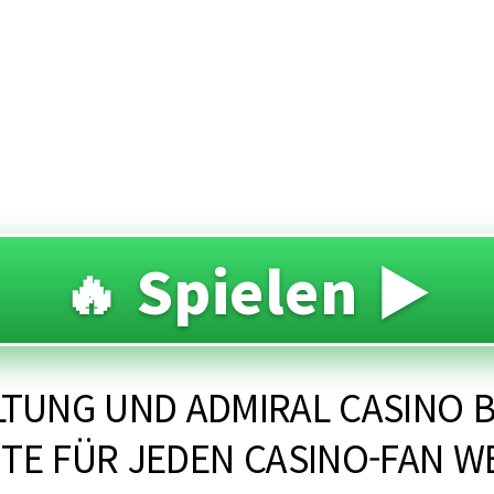
🔥 Spielen ▶️
TUNG UND ADMIRAL CASINO B
E FÜR JEDEN CASINO-FAN W