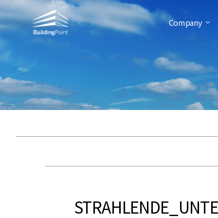
Company
STRAHLENDE_UNTE