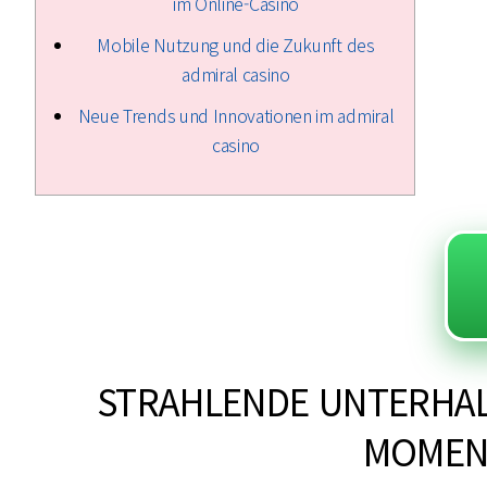
im Online-Casino
Mobile Nutzung und die Zukunft des
admiral casino
Neue Trends und Innovationen im admiral
casino
STRAHLENDE UNTERHAL
MOMENT