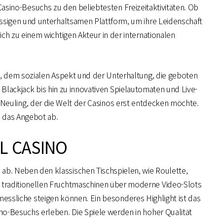
asino-Besuchs zu den beliebtesten Freizeitaktivitäten. Ob
lässigen und unterhaltsamen Plattform, um ihre Leidenschaft
 sich zu einem wichtigen Akteur in der internationalen
äre, dem sozialen Aspekt und der Unterhaltung, die geboten
Blackjack bis hin zu innovativen Spielautomaten und Live-
n Neuling, der die Welt der Casinos erst entdecken möchte.
n das Angebot ab.
AL CASINO
 ab. Neben den klassischen Tischspielen, wie Roulette,
n traditionellen Fruchtmaschinen über moderne Video-Slots
essliche steigen können. Ein besonderes Highlight ist das
ino-Besuchs erleben. Die Spiele werden in hoher Qualität