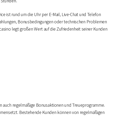
2 Stunden.
ce ist rund um die Uhr per E-Mail, Live-Chat und Telefon
n, Zahlungen, Bonusbedingungen oder technischen Problemen
 casino legt großen Wert auf die Zufriedenheit seiner Kunden
ndern auch regelmäßige Bonusaktionen und Treueprogramme.
sammensetzt. Bestehende Kunden können von regelmäßigen