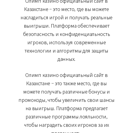
Олимп казино официальный сайт в
Казахстане – это место, где вы можете
насладиться игрой и получать реальные
выигрыши. Платформа обеспечивает
безопасность и конфиденциальность
игроков, используя современные
технологии и алгоритмы для защиты
данных.
Олимп казино официальный сайт в
Казахстане – это также место, где вы
можете получать различные бонусы и
промокоды, чтобы увеличить свои шансы
на выигрыш. Платформа предлагает
различные программы лояльности,
чтобы наградить своих игроков за их
преданность.