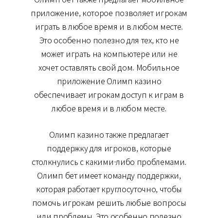
приложение, которое позволяет игрокам
играть в любое время и в любом месте.
Это особенно полезно для тех, кто не
может играть на компьютере или не
хочет оставлять свой дом. Мобильное
приложение Олимп казино
обеспечивает игрокам доступ к играм в
любое время и в любом месте.
Олимп казино также предлагает
поддержку для игроков, которые
столкнулись с какими-либо проблемами.
Олимп бет имеет команду поддержки,
которая работает круглосуточно, чтобы
помочь игрокам решить любые вопросы
или проблемы. Это особенно полезно