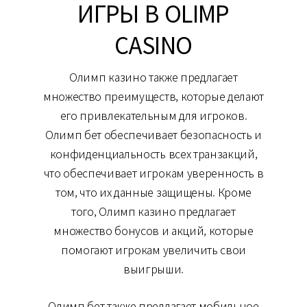
ИГРЫ В OLIMP
CASINO
Олимп казино также предлагает
множество преимуществ, которые делают
его привлекательным для игроков.
Олимп бет обеспечивает безопасность и
конфиденциальность всех транзакций,
что обеспечивает игрокам уверенность в
том, что их данные защищены. Кроме
того, Олимп казино предлагает
множество бонусов и акций, которые
помогают игрокам увеличить свои
выигрыши.
Олимп бет также предлагает мобильное