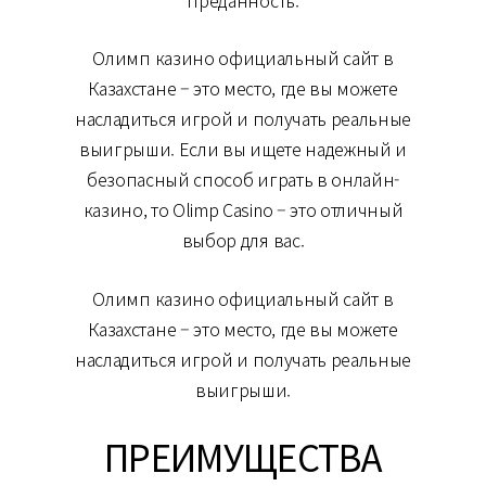
Олимп казино официальный сайт в
Казахстане – это место, где вы можете
насладиться игрой и получать реальные
выигрыши. Если вы ищете надежный и
безопасный способ играть в онлайн-
казино, то Olimp Casino – это отличный
выбор для вас.
Олимп казино официальный сайт в
Казахстане – это место, где вы можете
насладиться игрой и получать реальные
выигрыши.
ПРЕИМУЩЕСТВА