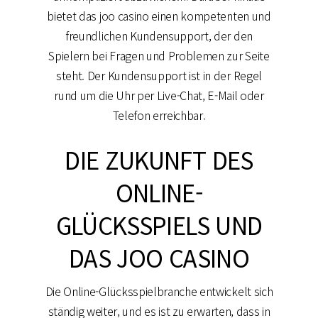
bietet das joo casino einen kompetenten und
freundlichen Kundensupport, der den
Spielern bei Fragen und Problemen zur Seite
steht. Der Kundensupport ist in der Regel
rund um die Uhr per Live-Chat, E-Mail oder
Telefon erreichbar.
DIE ZUKUNFT DES
ONLINE-
GLÜCKSSPIELS UND
DAS JOO CASINO
Die Online-Glücksspielbranche entwickelt sich
ständig weiter, und es ist zu erwarten, dass in