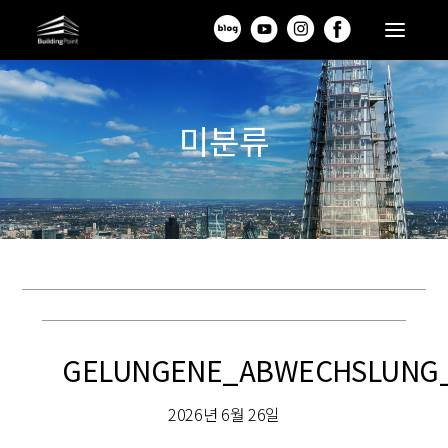
미분류
GELUNGENE_ABWECHSLUNG_
2026년 6월 26일