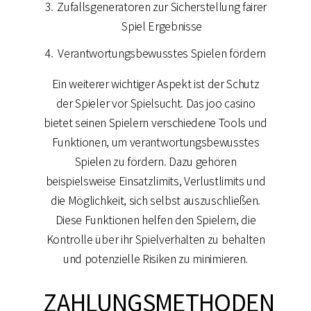
Zufallsgeneratoren zur Sicherstellung fairer
Spiel Ergebnisse
Verantwortungsbewusstes Spielen fördern
Ein weiterer wichtiger Aspekt ist der Schutz
der Spieler vor Spielsucht. Das joo casino
bietet seinen Spielern verschiedene Tools und
Funktionen, um verantwortungsbewusstes
Spielen zu fördern. Dazu gehören
beispielsweise Einsatzlimits, Verlustlimits und
die Möglichkeit, sich selbst auszuschließen.
Diese Funktionen helfen den Spielern, die
Kontrolle über ihr Spielverhalten zu behalten
und potenzielle Risiken zu minimieren.
ZAHLUNGSMETHODEN