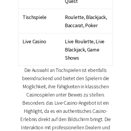
Quest
Tischspiele
Roulette, Blackjack,
Baccarat, Poker
Live Casino
Live Roulette, Live
Blackjack, Game
Shows
Die Auswahl an Tischspielen ist ebenfalls
beeindruckend und bietet den Spielern die
Möglichkeit, ihre Fähigkeiten in klassischen
Casinospielen unter Beweis zu stellen.
Besonders das Live-Casino-Angebot ist ein
Highlight, da es ein authentisches Casino-
Erlebnis direkt auf den Bildschirm bringt. Die
Interaktion mit professionellen Dealern und