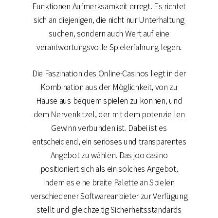
Funktionen Aufmerksamkeit erregt. Es richtet
sich an diejenigen, die nicht nur Unterhaltung
suchen, sondern auch Wert auf eine
verantwortungsvolle Spielerfahrung legen.
Die Faszination des Online-Casinos liegt in der
Kombination aus der Möglichkeit, von zu
Hause aus bequem spielen zu können, und
dem Nervenkitzel, der mit dem potenziellen
Gewinn verbunden ist. Dabei ist es
entscheidend, ein seriöses und transparentes
Angebot zu wählen. Das joo casino
positioniert sich als ein solches Angebot,
indem es eine breite Palette an Spielen
verschiedener Softwareanbieter zur Verfügung
stellt und gleichzeitig Sicherheitsstandards