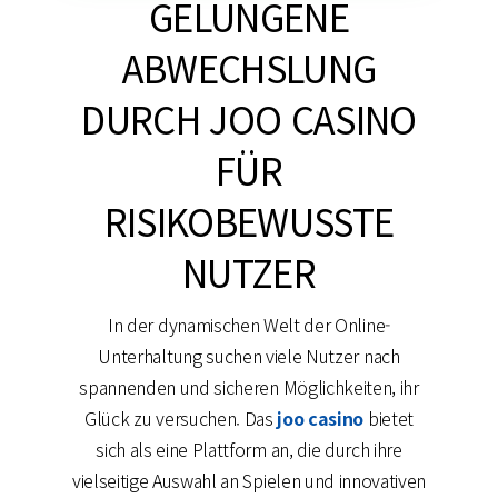
GELUNGENE
ABWECHSLUNG
DURCH JOO CASINO
FÜR
RISIKOBEWUSSTE
NUTZER
In der dynamischen Welt der Online-
Unterhaltung suchen viele Nutzer nach
spannenden und sicheren Möglichkeiten, ihr
Glück zu versuchen. Das
joo casino
bietet
sich als eine Plattform an, die durch ihre
vielseitige Auswahl an Spielen und innovativen