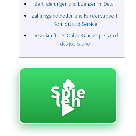
Zertifizierungen und Lizenzen im Detail
Zahlungsmethoden und Kundensupport:
Komfort und Service
Die Zukunft des Online-Glücksspiels und
das joo casino
🔥
Spie
len
▶️