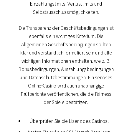
Einzahlungslimits, Verlustlimits und
Selbstausschlussmöglichkeiten.
Die Transparenz der Geschäftsbedingungen ist
ebenfalls ein wichtiges Kriterium. Die
Allgemeinen Geschäftsbedingungen sollten
klar und verständlich formuliert sein und alle
wichtigen Informationen enthalten, wie z. B.
Bonusbedingungen, Auszahlungsbedingungen
und Datenschutzbestimmungen. Ein seriöses
Online-Casino wird auch unabhängige
Prüfberichte veröffentlichen, die die Fairness
der Spiele bestätigen.
Überprüfen Sie die Lizenz des Casinos.
Achten Sie auf eine SSL-Verschlüsselung.