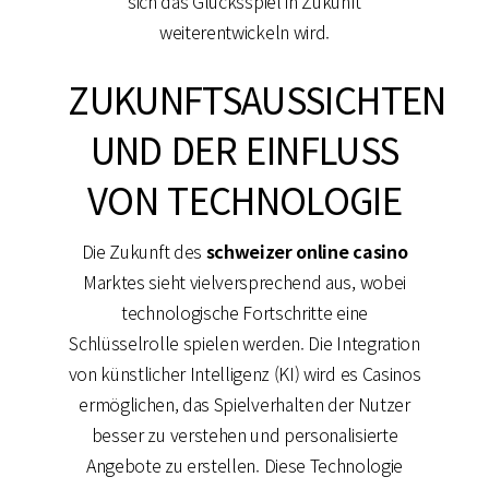
sich das Glücksspiel in Zukunft
weiterentwickeln wird.
ZUKUNFTSAUSSICHTEN
UND DER EINFLUSS
VON TECHNOLOGIE
Die Zukunft des
schweizer online casino
Marktes sieht vielversprechend aus, wobei
technologische Fortschritte eine
Schlüsselrolle spielen werden. Die Integration
von künstlicher Intelligenz (KI) wird es Casinos
ermöglichen, das Spielverhalten der Nutzer
besser zu verstehen und personalisierte
Angebote zu erstellen. Diese Technologie