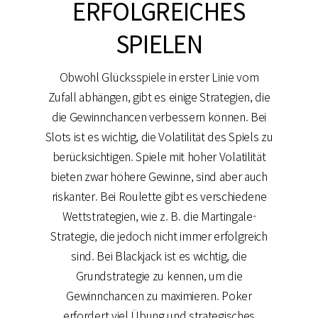
ERFOLGREICHES
SPIELEN
Obwohl Glücksspiele in erster Linie vom
Zufall abhängen, gibt es einige Strategien, die
die Gewinnchancen verbessern können. Bei
Slots ist es wichtig, die Volatilität des Spiels zu
berücksichtigen. Spiele mit hoher Volatilität
bieten zwar höhere Gewinne, sind aber auch
riskanter. Bei Roulette gibt es verschiedene
Wettstrategien, wie z. B. die Martingale-
Strategie, die jedoch nicht immer erfolgreich
sind. Bei Blackjack ist es wichtig, die
Grundstrategie zu kennen, um die
Gewinnchancen zu maximieren. Poker
erfordert viel Übung und strategisches