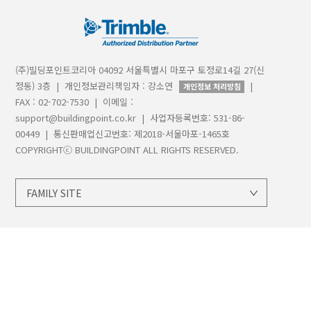
(주)빌딩포인트코리아 04092 서울특별시 마포구 토정로14길 27(신
정동) 3층 | 개인정보관리책임자 : 강소연
|
개인정보 처리방침
FAX : 02-702-7530 | 이메일 :
support@buildingpoint.co.kr | 사업자등록번호: 531-86-
00449 | 통신판매업신고번호: 제2018-서울마포-1465호
COPYRIGHTⓒ BUILDINGPOINT ALL RIGHTS RESERVED.
FAMILY SITE
지오시스템
트림블
트림블빌딩