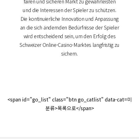
fairen und sicheren Markt zu gewährleisten
und die Interessen der Spieler zu schützen.
Die kontinuierliche Innovation und Anpassung
an die sich ändernden Bedürfnisse der Spieler
wird entscheidend sein, um den Erfolg des
Schweizer Online-Casino-Marktes langfristig zu
sichern.
<span id="go_list" class="btn go_catlist" data-cat=미
분류>목록으로</span>