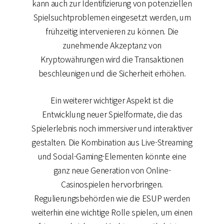
kann auch zur Identifizierung von potenziellen
Spielsuchtproblemen eingesetzt werden, um
frühzeitig intervenieren zu können. Die
zunehmende Akzeptanz von
Kryptowährungen wird die Transaktionen
beschleunigen und die Sicherheit erhöhen.
Ein weiterer wichtiger Aspekt ist die
Entwicklung neuer Spielformate, die das
Spielerlebnis noch immersiver und interaktiver
gestalten. Die Kombination aus Live-Streaming
und Social-Gaming-Elementen könnte eine
ganz neue Generation von Online-
Casinospielen hervorbringen.
Regulierungsbehörden wie die ESUP werden
weiterhin eine wichtige Rolle spielen, um einen