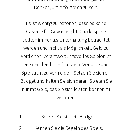
Denken, um erfolgreich zu sein.
Es ist wichtig zu betonen, dass es keine
Garantie für Gewinne gibt. Glücksspiele
sollten immer als Unterhaltung betrachtet
werden und nicht als Möglichkeit, Geld zu
verdienen. Verantwortungsvolles Spielen ist
entscheidend, um finanzielle Verluste und
Spielsucht zu vermeiden. Setzen Sie sich ein
Budget und halten Sie sich daran. Spielen Sie
nur mit Geld, das Sie sich leisten können zu
verlieren.
Setzen Sie sich ein Budget.
Kennen Sie die Regeln des Spiels.