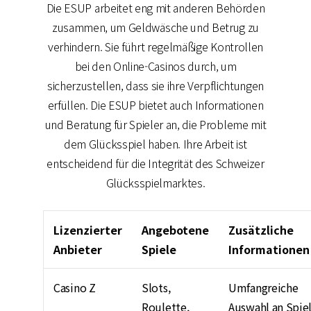
Die ESUP arbeitet eng mit anderen Behörden
zusammen, um Geldwäsche und Betrug zu
verhindern. Sie führt regelmäßige Kontrollen
bei den Online-Casinos durch, um
sicherzustellen, dass sie ihre Verpflichtungen
erfüllen. Die ESUP bietet auch Informationen
und Beratung für Spieler an, die Probleme mit
dem Glücksspiel haben. Ihre Arbeit ist
entscheidend für die Integrität des Schweizer
Glücksspielmarktes.
Lizenzierter
Angebotene
Zusätzliche
Anbieter
Spiele
Informationen
Casino Z
Slots,
Umfangreiche
Roulette,
Auswahl an Spiel