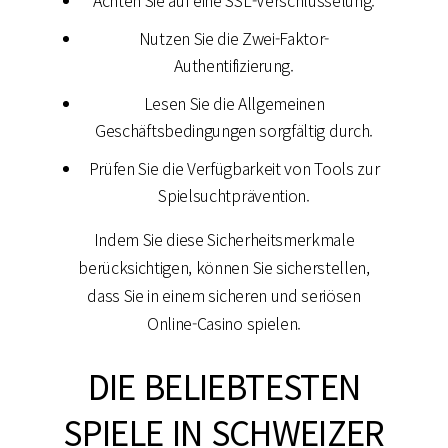
Nutzen Sie die Zwei-Faktor-
Authentifizierung.
Lesen Sie die Allgemeinen
Geschäftsbedingungen sorgfältig durch.
Prüfen Sie die Verfügbarkeit von Tools zur
Spielsuchtprävention.
Indem Sie diese Sicherheitsmerkmale
berücksichtigen, können Sie sicherstellen,
dass Sie in einem sicheren und seriösen
Online-Casino spielen.
DIE BELIEBTESTEN
SPIELE IN SCHWEIZER