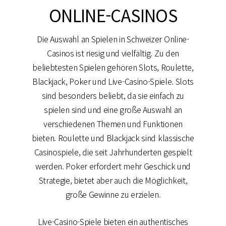
ONLINE-CASINOS
Die Auswahl an Spielen in Schweizer Online-
Casinos ist riesig und vielfältig. Zu den
beliebtesten Spielen gehören Slots, Roulette,
Blackjack, Poker und Live-Casino-Spiele. Slots
sind besonders beliebt, da sie einfach zu
spielen sind und eine große Auswahl an
verschiedenen Themen und Funktionen
bieten. Roulette und Blackjack sind klassische
Casinospiele, die seit Jahrhunderten gespielt
werden. Poker erfordert mehr Geschick und
Strategie, bietet aber auch die Möglichkeit,
große Gewinne zu erzielen.
Live-Casino-Spiele bieten ein authentisches