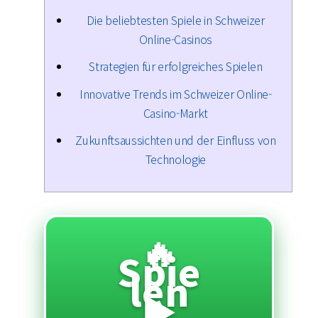
Die beliebtesten Spiele in Schweizer
Online-Casinos
Strategien für erfolgreiches Spielen
Innovative Trends im Schweizer Online-
Casino-Markt
Zukunftsaussichten und der Einfluss von
Technologie
🔥
Spie
len
▶️