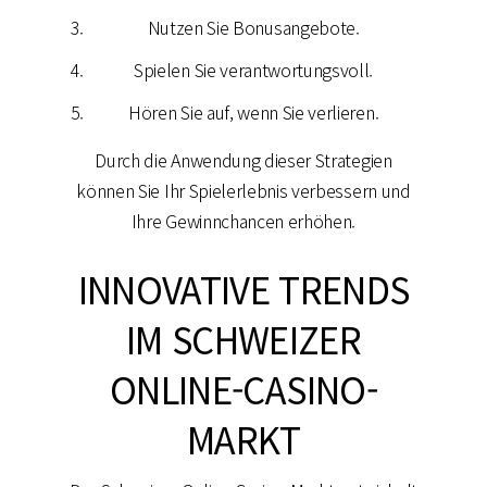
Nutzen Sie Bonusangebote.
Spielen Sie verantwortungsvoll.
Hören Sie auf, wenn Sie verlieren.
Durch die Anwendung dieser Strategien
können Sie Ihr Spielerlebnis verbessern und
Ihre Gewinnchancen erhöhen.
INNOVATIVE TRENDS
IM SCHWEIZER
ONLINE-CASINO-
MARKT