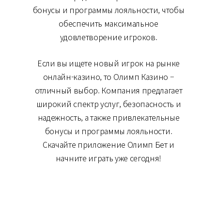
бонусы и программы лояльности, чтобы
обеспечить максимальное
удовлетворение игроков.
Если вы ищете новый игрок на рынке
онлайн-казино, то Олимп Казино –
отличный выбор. Компания предлагает
широкий спектр услуг, безопасность и
надежность, а также привлекательные
бонусы и программы лояльности.
Скачайте приложение Олимп Бет и
начните играть уже сегодня!