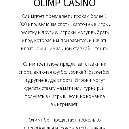
OLIMP CASINO
Олимпбет предлагает игрокам более 1
000 игр, включая слоты, карточные игры,
рулетку и другие. Игроки могут выбрать
игру, которая им понравится, и начать
играть с минимальной ставкой 1 тенге.
Олимпбет также предлагает ставки на
спорт, включая футбол, хоккей, баскетбол
и другие виды спорта. Игроки могут
сделать ставку на матч или турнир, и
получать выигрыш, если их команда
выигрывает.
Олимпбет предлагает несколько
способов для игроков, чтобы начать