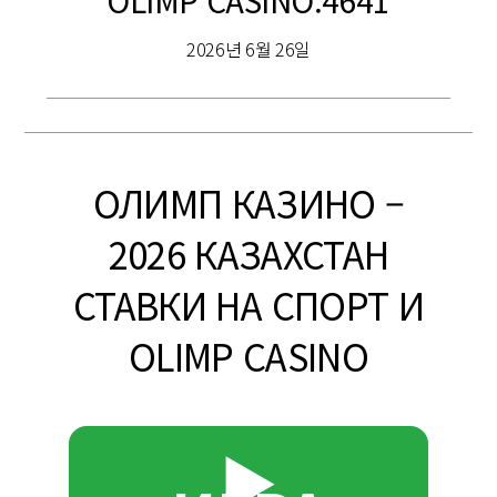
OLIMP CASINO.4641
2026년 6월 26일
ОЛИМП КАЗИНО –
2026 КАЗАХСТАН
СТАВКИ НА СПОРТ И
OLIMP CASINO
▶️