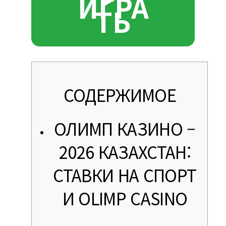
ИГРА
ТЬ
СОДЕРЖИМОЕ
ОЛИМП КАЗИНО –
2026 КАЗАХСТАН:
СТАВКИ НА СПОРТ
И OLIMP CASINO