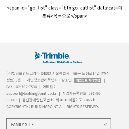
<span id="go_list" class="btn go_catlist" data-cat=미
분류>목록으로</span>
(주)빌딩포인트코리아 04092 서울특별시 마포구 토정로14길 27(신
정동) 3층 | 개인정보관리책임자 : 강소연
|
개인정보 처리방침
FAX : 02-702-7530 | 이메일 :
support@buildingpoint.co.kr | 사업자등록번호: 531-86-
00449 | 통신판매업신고번호: 제2018-서울마포-1465호
COPYRIGHTⓒ BUILDINGPOINT ALL RIGHTS RESERVED.
FAMILY SITE
지오시스템