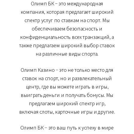
Олимп БК – это международная
компания, которая предлагает широкий
спектр услуг по ставкам на спорт. Мы
обеспечиваем безопасность и
конфиденциальность всех транзакций, а
также предлагаем широкий выбор ставок
на различные виды спорта.
Олимп Казино – это не только место для
ставок на спорт, но и развлекательный
центр, где вы можете играть в игры,
выиграть деньги и получать бонусы. Мы
предлагаем широкий спектр игр,
включая слоты, карточные игры и другие.
Олимп БК – это ваш путь к успеху в мире