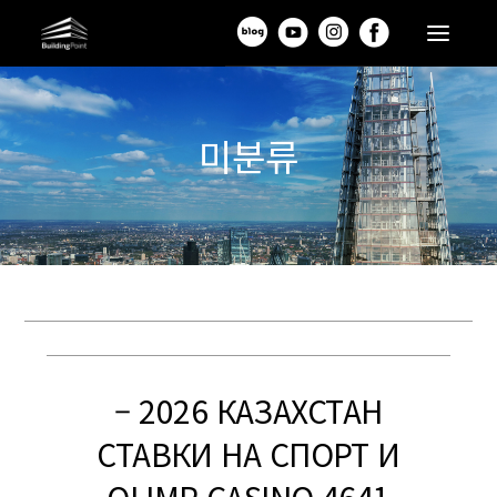
미분류
– 2026 КАЗАХСТАН
СТАВКИ НА СПОРТ И