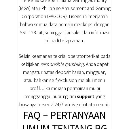
terkemuka seperti Malta Gaming Authority
(MGA) atau Philippine Amusement and Gaming
Corporation (PAGCOR). Lisensi ini menjamin
bahwa semua data pemain dienkripsi dengan
SSL 128‑bit, sehingga transaksi dan informasi
pribadi tetap aman.
Selain keamanan teknis, operator terikat pada
kebijakan
responsible gambling
. Anda dapat
mengatur batas deposit harian, mingguan,
atau bahkan self‑exclusion melalui menu
profil. Jika merasa permainan mulai
mengganggu, hubungi tim
support
yang
biasanya tersedia 24/7 via live chat atau email.
FAQ – PERTANYAAN
UMUM TENTANG PG