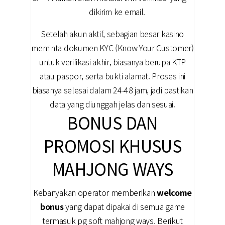
dikirim ke email.
Setelah akun aktif, sebagian besar kasino
meminta dokumen KYC (Know Your Customer)
untuk verifikasi akhir, biasanya berupa KTP
atau paspor, serta bukti alamat. Proses ini
biasanya selesai dalam 24‑48 jam, jadi pastikan
data yang diunggah jelas dan sesuai.
BONUS DAN
PROMOSI KHUSUS
MAHJONG WAYS
Kebanyakan operator memberikan
welcome
bonus
yang dapat dipakai di semua game
termasuk pg soft mahjong ways. Berikut