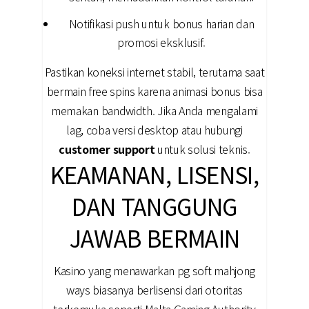
Notifikasi push untuk bonus harian dan
promosi eksklusif.
Pastikan koneksi internet stabil, terutama saat
bermain free spins karena animasi bonus bisa
memakan bandwidth. Jika Anda mengalami
lag, coba versi desktop atau hubungi
customer support
untuk solusi teknis.
KEAMANAN, LISENSI,
DAN TANGGUNG
JAWAB BERMAIN
Kasino yang menawarkan pg soft mahjong
ways biasanya berlisensi dari otoritas