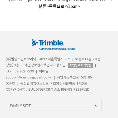
분류>목록으로</span>
(주)빌딩포인트코리아 04092 서울특별시 마포구 토정로14길 27(신
정동) 3층 | 개인정보관리책임자 : 강소연
|
개인정보 처리방침
FAX : 02-702-7530 | 이메일 :
support@buildingpoint.co.kr | 사업자등록번호: 531-86-
00449 | 통신판매업신고번호: 제2018-서울마포-1465호
COPYRIGHTⓒ BUILDINGPOINT ALL RIGHTS RESERVED.
FAMILY SITE
지오시스템