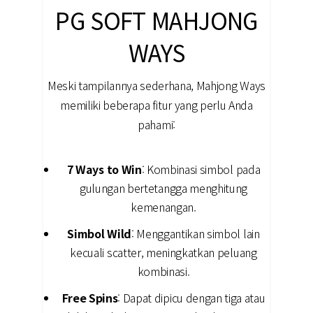
PG SOFT MAHJONG
WAYS
Meski tampilannya sederhana, Mahjong Ways
memiliki beberapa fitur yang perlu Anda
pahami:
7 Ways to Win
: Kombinasi simbol pada
gulungan bertetangga menghitung
kemenangan.
Simbol Wild
: Menggantikan simbol lain
kecuali scatter, meningkatkan peluang
kombinasi.
Free Spins
: Dapat dipicu dengan tiga atau