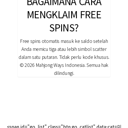
BAGAIMANA CARA
MENGKLAIM FREE
SPINS?
Free spins otomatis masuk ke saldo setelah
Anda memicu tiga atau lebih simbol scatter
dalam satu putaran. Tidak perlu kode khusus.
© 2026 Mahjong Ways Indonesia. Semua hak
dilindungi.
<span id="go_list" class="btn go_catlist" data-cat=미