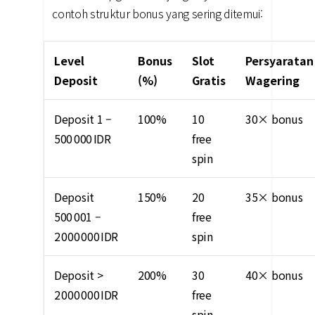
contoh struktur bonus yang sering ditemui:
Level
Bonus
Slot
Persyaratan
Deposit
(%)
Gratis
Wagering
Deposit 1 –
100%
10
30× bonus
500 000 IDR
free
spin
Deposit
150%
20
35× bonus
500 001 –
free
2 000 000 IDR
spin
Deposit >
200%
30
40× bonus
2 000 000 IDR
free
spin