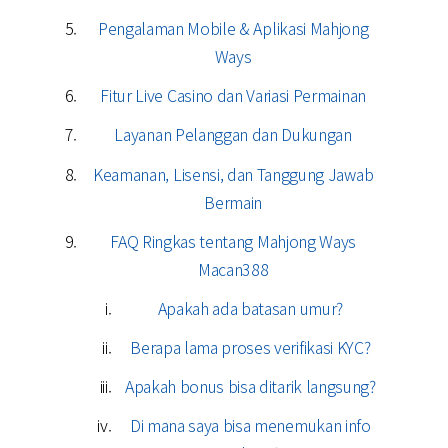
Pengalaman Mobile & Aplikasi Mahjong
Ways
Fitur Live Casino dan Variasi Permainan
Layanan Pelanggan dan Dukungan
Keamanan, Lisensi, dan Tanggung Jawab
Bermain
FAQ Ringkas tentang Mahjong Ways
Macan388
Apakah ada batasan umur?
Berapa lama proses verifikasi KYC?
Apakah bonus bisa ditarik langsung?
Di mana saya bisa menemukan info