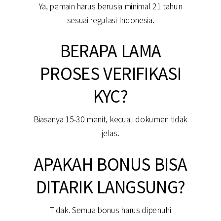
Ya, pemain harus berusia minimal 21 tahun
sesuai regulasi Indonesia.
BERAPA LAMA
PROSES VERIFIKASI
KYC?
Biasanya 15‑30 menit, kecuali dokumen tidak
jelas.
APAKAH BONUS BISA
DITARIK LANGSUNG?
Tidak. Semua bonus harus dipenuhi