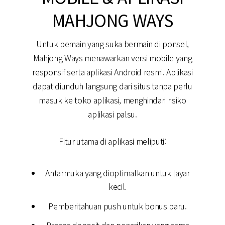
MAHJONG WAYS
Untuk pemain yang suka bermain di ponsel,
Mahjong Ways menawarkan versi mobile yang
responsif serta aplikasi Android resmi. Aplikasi
dapat diunduh langsung dari situs tanpa perlu
masuk ke toko aplikasi, menghindari risiko
aplikasi palsu.
Fitur utama di aplikasi meliputi:
Antarmuka yang dioptimalkan untuk layar
kecil.
Pemberitahuan push untuk bonus baru.
Proses deposit dan penarikan yang sama