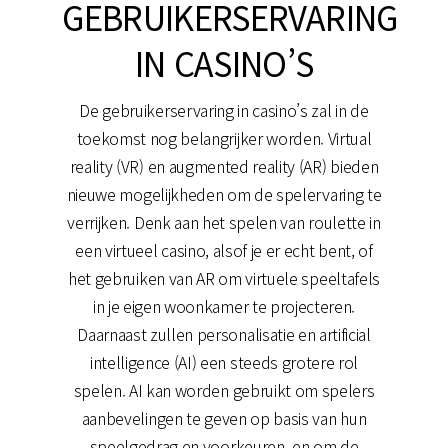
GEBRUIKERSERVARING
IN CASINO’S
De gebruikerservaring in casino’s zal in de
toekomst nog belangrijker worden. Virtual
reality (VR) en augmented reality (AR) bieden
nieuwe mogelijkheden om de spelervaring te
verrijken. Denk aan het spelen van roulette in
een virtueel casino, alsof je er echt bent, of
het gebruiken van AR om virtuele speeltafels
in je eigen woonkamer te projecteren.
Daarnaast zullen personalisatie en artificial
intelligence (AI) een steeds grotere rol
spelen. AI kan worden gebruikt om spelers
aanbevelingen te geven op basis van hun
speelgedrag en voorkeuren, en om de