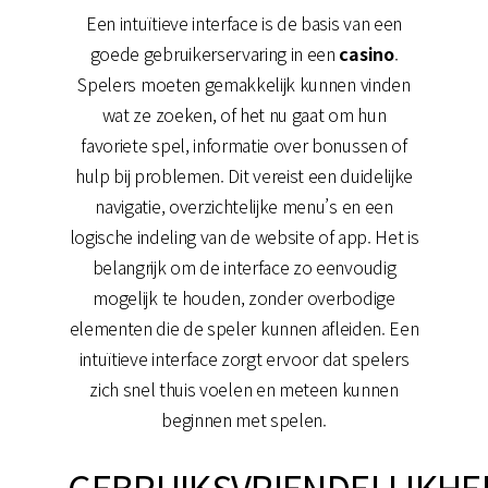
Een intuïtieve interface is de basis van een
goede gebruikerservaring in een
casino
.
Spelers moeten gemakkelijk kunnen vinden
wat ze zoeken, of het nu gaat om hun
favoriete spel, informatie over bonussen of
hulp bij problemen. Dit vereist een duidelijke
navigatie, overzichtelijke menu’s en een
logische indeling van de website of app. Het is
belangrijk om de interface zo eenvoudig
mogelijk te houden, zonder overbodige
elementen die de speler kunnen afleiden. Een
intuïtieve interface zorgt ervoor dat spelers
zich snel thuis voelen en meteen kunnen
beginnen met spelen.
GEBRUIKSVRIENDELIJKHE