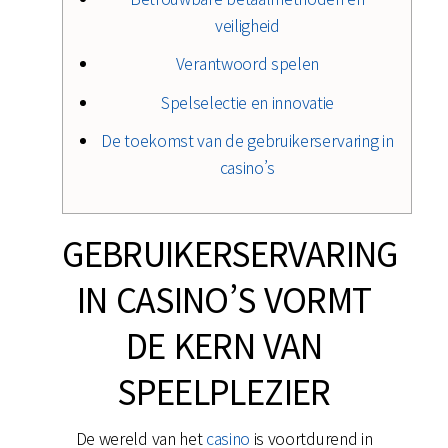
veiligheid
Verantwoord spelen
Spelselectie en innovatie
De toekomst van de gebruikerservaring in
casino’s
GEBRUIKERSERVARING
IN CASINO’S VORMT
DE KERN VAN
SPEELPLEZIER
De wereld van het
casino
is voortdurend in