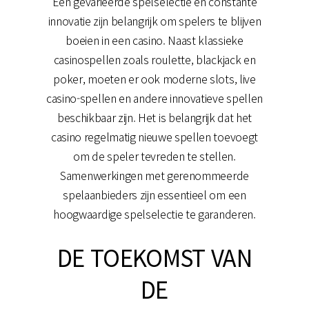
Een gevarieerde spelselectie en constante
innovatie zijn belangrijk om spelers te blijven
boeien in een casino. Naast klassieke
casinospellen zoals roulette, blackjack en
poker, moeten er ook moderne slots, live
casino-spellen en andere innovatieve spellen
beschikbaar zijn. Het is belangrijk dat het
casino regelmatig nieuwe spellen toevoegt
om de speler tevreden te stellen.
Samenwerkingen met gerenommeerde
spelaanbieders zijn essentieel om een
hoogwaardige spelselectie te garanderen.
DE TOEKOMST VAN
DE