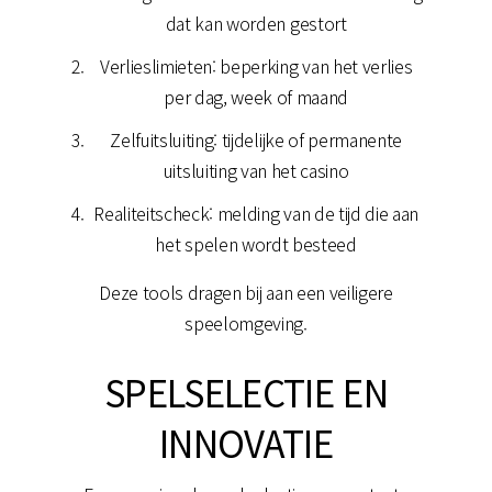
dat kan worden gestort
Verlieslimieten: beperking van het verlies
per dag, week of maand
Zelfuitsluiting: tijdelijke of permanente
uitsluiting van het casino
Realiteitscheck: melding van de tijd die aan
het spelen wordt besteed
Deze tools dragen bij aan een veiligere
speelomgeving.
SPELSELECTIE EN
INNOVATIE