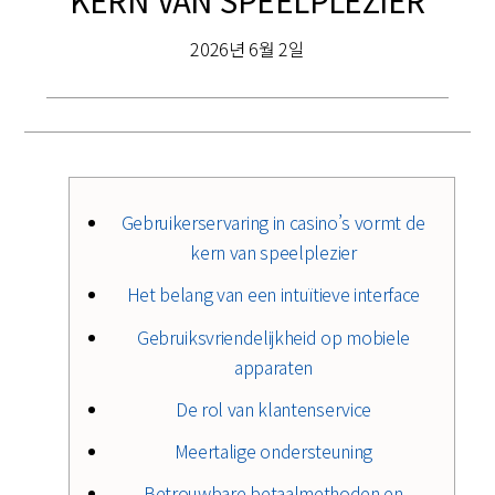
KERN VAN SPEELPLEZIER
2026년 6월 2일
Gebruikerservaring in casino’s vormt de
kern van speelplezier
Het belang van een intuïtieve interface
Gebruiksvriendelijkheid op mobiele
apparaten
De rol van klantenservice
Meertalige ondersteuning
Betrouwbare betaalmethoden en