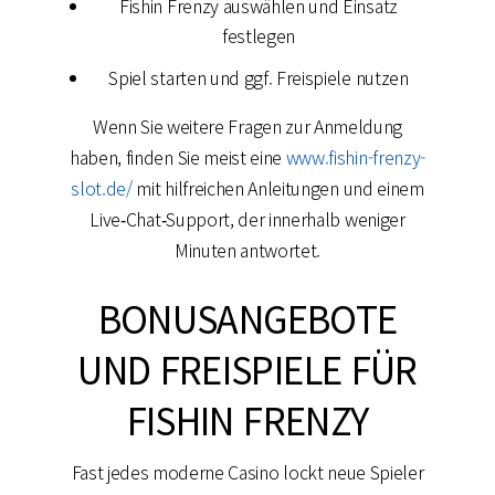
Fishin Frenzy auswählen und Einsatz
festlegen
Spiel starten und ggf. Freispiele nutzen
Wenn Sie weitere Fragen zur Anmeldung
haben, finden Sie meist eine
www.fishin-frenzy-
slot.de/
mit hilfreichen Anleitungen und einem
Live‑Chat‑Support, der innerhalb weniger
Minuten antwortet.
BONUSANGEBOTE
UND FREISPIELE FÜR
FISHIN FRENZY
Fast jedes moderne Casino lockt neue Spieler