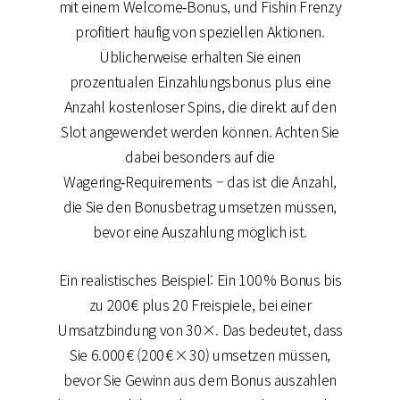
mit einem Welcome‑Bonus, und Fishin Frenzy
profitiert häufig von speziellen Aktionen.
Üblicherweise erhalten Sie einen
prozentualen Einzahlungsbonus plus eine
Anzahl kostenloser Spins, die direkt auf den
Slot angewendet werden können. Achten Sie
dabei besonders auf die
Wagering‑Requirements – das ist die Anzahl,
die Sie den Bonusbetrag umsetzen müssen,
bevor eine Auszahlung möglich ist.
Ein realistisches Beispiel: Ein 100 % Bonus bis
zu 200 € plus 20 Freispiele, bei einer
Umsatzbindung von 30×. Das bedeutet, dass
Sie 6.000 € (200 € × 30) umsetzen müssen,
bevor Sie Gewinn aus dem Bonus auszahlen