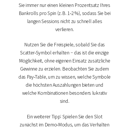
Sie immer nur einen kleinen Prozentsatz Ihres
Bankrolls pro Spin (z. B. 1‑2 %), sodass Sie bei
langen Sessions nicht zu schnell alles
verlieren.
Nutzen Sie die Freispiele, sobald Sie das
Scatter‑Symbol erhalten – das ist die einzige
Möglichkeit, ohne eigenen Einsatz zusätzliche
Gewinne zu erzielen. Beobachten Sie zudem
das Pay‑Table, um zu wissen, welche Symbole
die höchsten Auszahlungen bieten und
welche Kombinationen besonders lukrativ
sind.
Ein weiterer Tipp: Spielen Sie den Slot
zunächst im Demo‑Modus, um das Verhalten