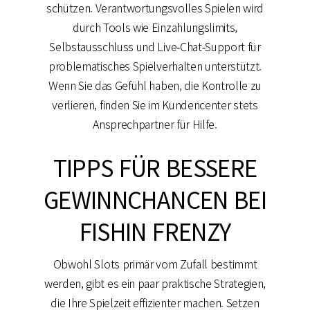
schützen. Verantwortungsvolles Spielen wird
durch Tools wie Einzahlungslimits,
Selbstausschluss und Live‑Chat‑Support für
problematisches Spielverhalten unterstützt.
Wenn Sie das Gefühl haben, die Kontrolle zu
verlieren, finden Sie im Kundencenter stets
Ansprechpartner für Hilfe.
TIPPS FÜR BESSERE
GEWINNCHANCEN BEI
FISHIN FRENZY
Obwohl Slots primär vom Zufall bestimmt
werden, gibt es ein paar praktische Strategien,
die Ihre Spielzeit effizienter machen. Setzen