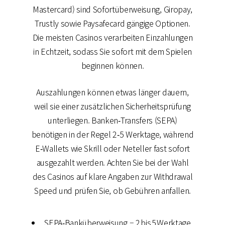
Mastercard) sind Sofortüberweisung, Giropay,
Trustly sowie Paysafecard gängige Optionen.
Die meisten Casinos verarbeiten Einzahlungen
in Echtzeit, sodass Sie sofort mit dem Spielen
beginnen können.
Auszahlungen können etwas länger dauern,
weil sie einer zusätzlichen Sicherheitsprüfung
unterliegen. Banken‑Transfers (SEPA)
benötigen in der Regel 2‑5 Werktage, während
E‑Wallets wie Skrill oder Neteller fast sofort
ausgezahlt werden. Achten Sie bei der Wahl
des Casinos auf klare Angaben zur Withdrawal
Speed und prüfen Sie, ob Gebühren anfallen.
SEPA‑Banküberweisung – 2 bis 5 Werktage