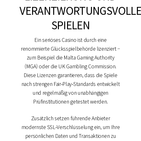
VERANTWORTUNGSVOLLE
SPIELEN
Ein seriöses Casino ist durch eine
renommierte Glücksspielbehörde lizenziert –
zum Beispiel die Malta Gaming Authority
(MGA) oder die UK Gambling Commission.
Diese Lizenzen garantieren, dass die Spiele
nach strengen Fair‑Play‑Standards entwickelt
und regelmäßig von unabhängigen
Prüfinstitutionen getestet werden.
Zusätzlich setzen führende Anbieter
modernste SSL‑Verschlüsselung ein, um Ihre
persönlichen Daten und Transaktionen zu