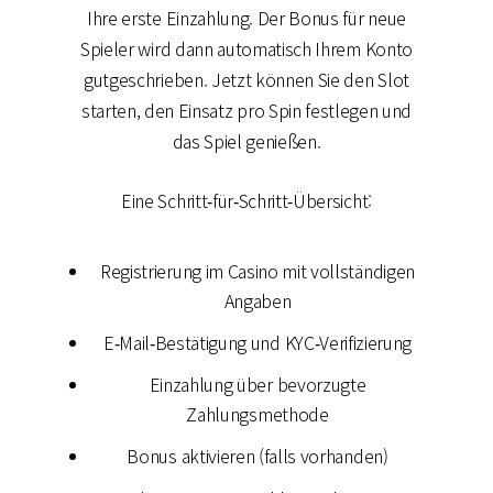
Ihre erste Einzahlung. Der Bonus für neue
Spieler wird dann automatisch Ihrem Konto
gutgeschrieben. Jetzt können Sie den Slot
starten, den Einsatz pro Spin festlegen und
das Spiel genießen.
Eine Schritt‑für‑Schritt‑Übersicht:
Registrierung im Casino mit vollständigen
Angaben
E‑Mail‑Bestätigung und KYC‑Verifizierung
Einzahlung über bevorzugte
Zahlungsmethode
Bonus aktivieren (falls vorhanden)