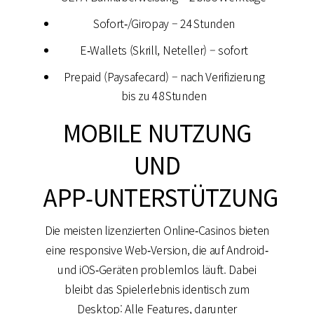
Sofort‑/Giropay – 24 Stunden
E‑Wallets (Skrill, Neteller) – sofort
Prepaid (Paysafecard) – nach Verifizierung
bis zu 48 Stunden
MOBILE NUTZUNG
UND
APP‑UNTERSTÜTZUNG
Die meisten lizenzierten Online‑Casinos bieten
eine responsive Web‑Version, die auf Android‑
und iOS‑Geräten problemlos läuft. Dabei
bleibt das Spielerlebnis identisch zum
Desktop: Alle Features, darunter