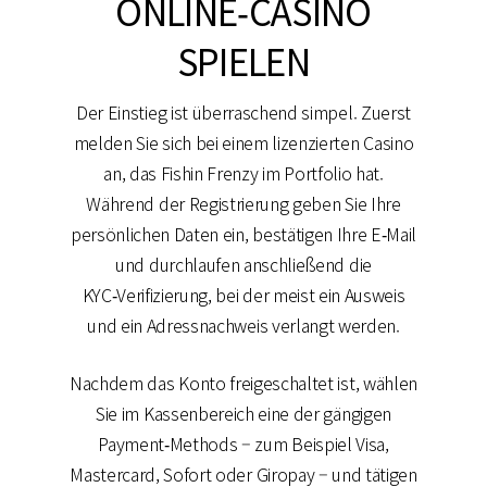
ONLINE‑CASINO
SPIELEN
Der Einstieg ist überraschend simpel. Zuerst
melden Sie sich bei einem lizenzierten Casino
an, das Fishin Frenzy im Portfolio hat.
Während der Registrierung geben Sie Ihre
persönlichen Daten ein, bestätigen Ihre E‑Mail
und durchlaufen anschließend die
KYC‑Verifizierung, bei der meist ein Ausweis
und ein Adressnachweis verlangt werden.
Nachdem das Konto freigeschaltet ist, wählen
Sie im Kassenbereich eine der gängigen
Payment‑Methods – zum Beispiel Visa,
Mastercard, Sofort oder Giropay – und tätigen