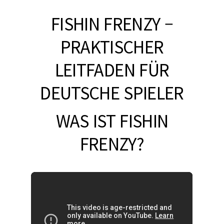
FISHIN FRENZY –
PRAKTISCHER
LEITFADEN FÜR
DEUTSCHE SPIELER
WAS IST FISHIN
FRENZY?