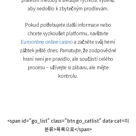
aby nedošlo k zbytečným prodlevám.
Pokud potřebujete další informace nebo
chcete vyzkoušet platformu, navštivte
Euroonline online casino
a začněte svůj herní
zážitek ještě dnes. Pamatujte, že zodpovědné
hraní není jen pravidlo, ale součástí celého
procesu – užívejte si zábavu, ale mějte
kontrolu.
<span id="go_list" class="btn go_catlist" data-cat=미
분류>목록으로</span>