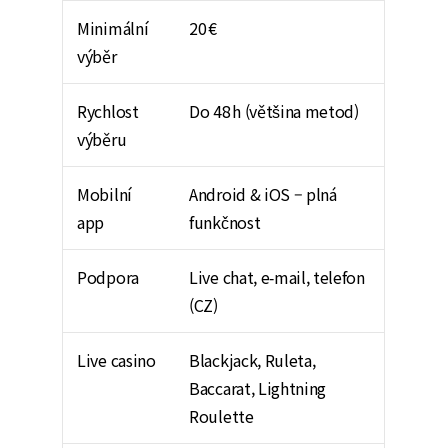
Minimální
20 €
výběr
Rychlost
Do 48 h (většina metod)
výběru
Mobilní
Android & iOS – plná
app
funkčnost
Podpora
Live chat, e‑mail, telefon
(CZ)
Live casino
Blackjack, Ruleta,
Baccarat, Lightning
Roulette