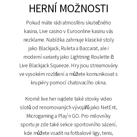
HERNÍ MOŽNOSTI
Pokud máte rádi atmosféru skutečného
kasina, Live casino v Euroonline kasinu vás
nezklame. Nabídka zahrnuje klasické stoly
jako Blackjack, Ruleta a Baccarat, ale i
moderní varianty jako Lightning Roulette či
Live Blackjack Squeeze. Hry jsou streamovány
ve vysokém rozlišení a můžete komunikovat s
krupiéry pomocí chatovacího okna.
Kromě live her najdete také stovky video
slotů od renomovaných vývojářů jako NetEnt,
Microgaming a Play’n GO. Pro milovníky
sportu je zde také sekce sportovního sázení,
kde můžete vsadit na fotbalové ligy, tenis,