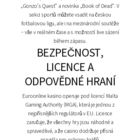
„Gonzo’s Quest“ a novinka „Book of Dead“. V
sekci sportů můžete vsadit na českou
fotbalovou ligu, ale i na mezinárodní soutěže
– vše v reálném čase a s možností live sázení
během zápasu.
BEZPEČNOST,
LICENCE A
ODPOVĚDNÉ HRANÍ
Euroonline kasino operuje pod licencí Malta
Gaming Authority (MGA), která je jednou z
nejpřísnějších regulátorů v EU. Licence
zaručuje, že všechny hry jsou náhodné a
spravedlivé, a že casino dodržuje přísná
pravidla pro ochranu hráčů.