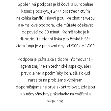
Spolehlivá podpora je klíčová, a Euroonline
kasino ji poskytuje 24/7 prostřednictvím
několika kanálů. Hlavní jsou live chat na webu
a e‑mailová podpora, kde můžete očekávat
odpověď do 30 minut. Kromě toho je k
dispozici i telefonní linka pro české hráče,
která funguje v pracovní dny od 9:00 do 18:00.
Podpora je přátelská a dobře informovaná –
agenti znají nejen technické aspekty, ale i
pravidla her a podmínky bonusů. Pokud
narazíte na problém s výběrem,
doporučujeme nejprve zkontrolovat, zda jsou
splněny všechny požadavky na ověření a
wagering.