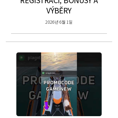
REGISTRACI, BONUSY A
VÝBĚRY
2026년 6월 1일