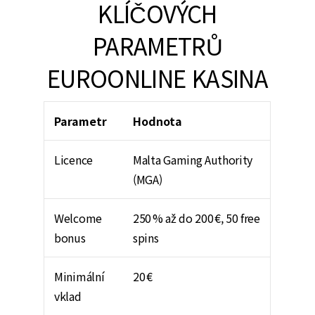
KLÍČOVÝCH
PARAMETRŮ
EUROONLINE KASINA
Parametr
Hodnota
Licence
Malta Gaming Authority
(MGA)
Welcome
250 % až do 200 €, 50 free
bonus
spins
Minimální
20 €
vklad