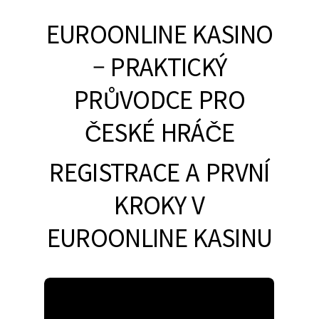
EUROONLINE KASINO
– PRAKTICKÝ
PRŮVODCE PRO
ČESKÉ HRÁČE
REGISTRACE A PRVNÍ
KROKY V
EUROONLINE KASINU