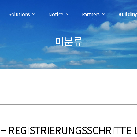
Solutions
Notice
Partners
Buildin
미분류
 – REGISTRIERUNGSSCHRITTE 