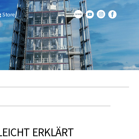
g
Store
LEICHT ERKLÄRT