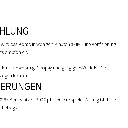
AHLUNG
rd das Konto in wenigen Minuten aktiv. Eine Verifizierung
its empfohlen.
fortüberweisung, Giropay und gängige E‑Wallets. Die
oslegen können.
DERUNGEN
 % Bonus bis zu 200 € plus 50 Freispiele. Wichtig ist dabei,
sbetrags.