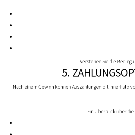
Verstehen Sie die Beding
5. ZAHLUNGSO
Nach einem Gewinn können Auszahlungen oft innerhalb von 
Ein Überblick über die