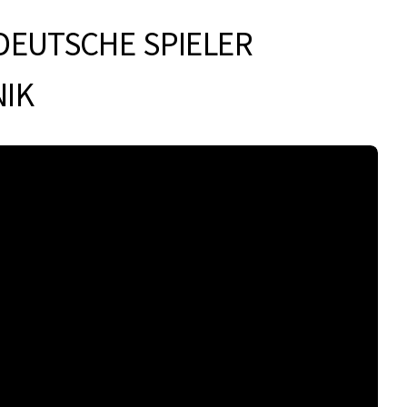
 DEUTSCHE SPIELER
NIK