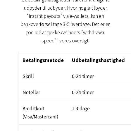
udbyder til udbyder. Hvor nogle tilbyder
“instant payouts” via e‑wallets, kan en
bankoverførsel tage 3‑5 hverdage. Det er en
god idé at tjekke casinoets “withdrawal
speed” i vores oversigt:
Betalingsmetode
Udbetalingshastighed
Skrill
0‑24 timer
Neteller
0‑24 timer
Kreditkort
1‑3 dage
(Visa/Mastercard)