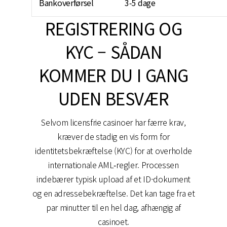
Bankoverførsel
3‑5 dage
REGISTRERING OG
KYC – SÅDAN
KOMMER DU I GANG
UDEN BESVÆR
Selvom licensfrie casinoer har færre krav,
kræver de stadig en vis form for
identitetsbekræftelse (KYC) for at overholde
internationale AML‑regler. Processen
indebærer typisk upload af et ID-dokument
og en adressebekræftelse. Det kan tage fra et
par minutter til en hel dag, afhængig af
casinoet.