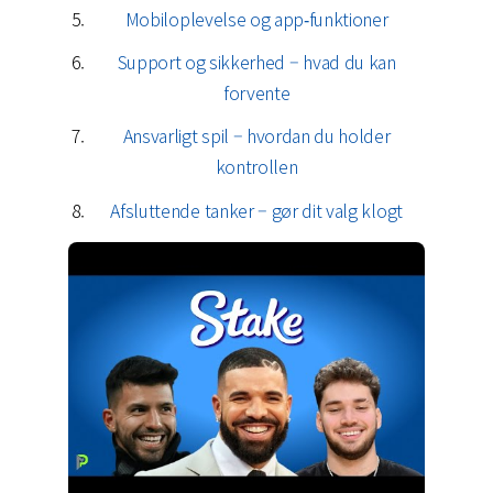
Mobiloplevelse og app‑funktioner
Support og sikkerhed – hvad du kan
forvente
Ansvarligt spil – hvordan du holder
kontrollen
Afsluttende tanker – gør dit valg klogt