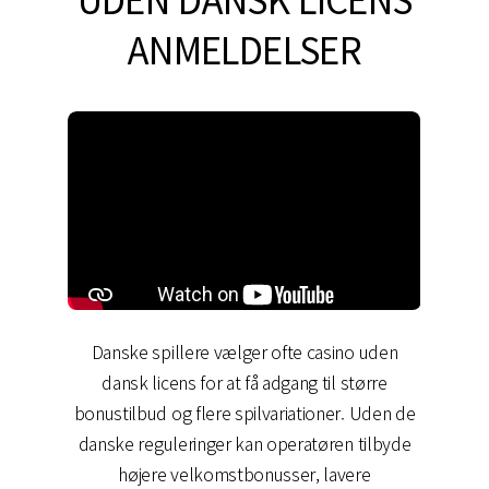
ANMELDELSER
Danske spillere vælger ofte casino uden
dansk licens for at få adgang til større
bonustilbud og flere spilvariationer. Uden de
danske reguleringer kan operatøren tilbyde
højere velkomstbonusser, lavere