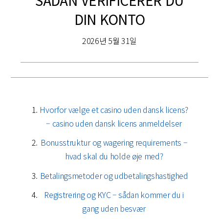
SÅDAN VERIFICERER DU
DIN KONTO
2026년 5월 31일
Hvorfor vælge et casino uden dansk licens?
– casino uden dansk licens anmeldelser
Bonusstruktur og wagering requirements –
hvad skal du holde øje med?
Betalingsmetoder og udbetalingshastighed
Registrering og KYC – sådan kommer du i
gang uden besvær