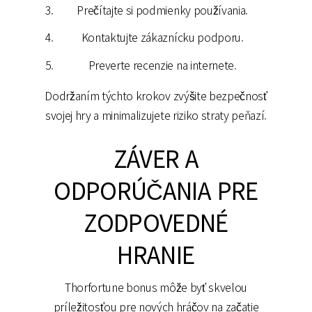
Prečítajte si podmienky používania.
Kontaktujte zákaznícku podporu.
Preverte recenzie na internete.
Dodržaním týchto krokov zvýšite bezpečnosť
svojej hry a minimalizujete riziko straty peňazí.
ZÁVER A
ODPORÚČANIA PRE
ZODPOVEDNÉ
HRANIE
Thorfortune bonus môže byť skvelou
príležitosťou pre nových hráčov na začatie