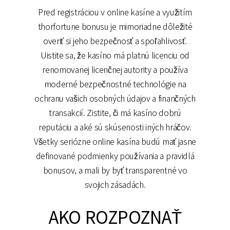
Pred registráciou v online kasíne a využitím
thorfortune bonusu je mimoriadne dôležité
overiť si jeho bezpečnosť a spoľahlivosť.
Uistite sa, že kasíno má platnú licenciu od
renomovanej licenčnej autority a používa
moderné bezpečnostné technológie na
ochranu vašich osobných údajov a finančných
transakcií. Zistite, či má kasíno dobrú
reputáciu a aké sú skúsenosti iných hráčov.
Všetky seriózne online kasína budú mať jasne
definované podmienky používania a pravidlá
bonusov, a mali by byť transparentné vo
svojich zásadách.
AKO ROZPOZNAŤ