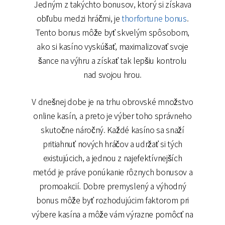
Jedným z takýchto bonusov, ktorý si získava
obľubu medzi hráčmi, je
thorfortune bonus
.
Tento bonus môže byť skvelým spôsobom,
ako si kasíno vyskúšať, maximalizovať svoje
šance na výhru a získať tak lepšiu kontrolu
nad svojou hrou.
V dnešnej dobe je na trhu obrovské množstvo
online kasín, a preto je výber toho správneho
skutočne náročný. Každé kasíno sa snaží
pritiahnuť nových hráčov a udržať si tých
existujúcich, a jednou z najefektívnejších
metód je práve ponúkanie rôznych bonusov a
promoakcií. Dobre premyslený a výhodný
bonus môže byť rozhodujúcim faktorom pri
výbere kasína a môže vám výrazne pomôcť na