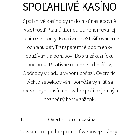
SPOĽAHLIVÉ KASÍNO
Spoľahlivé kasíno by malo mať nasledovné
vlastnosti: Platnú licenciu od renomovanej
licenčnej autority, Používanie SSL šifrovania na
ochranu dát, Transparentné podmienky
používania a bonusov, Dobrú zákaznícku
podporu, Pozitívne recenzie od hráčov,
Spôsoby vkladu a výberu peňazí. Overenie
týchto aspektov vám pomôže vyhnúť sa
podvodným kasínam a zabezpečí príjemný a
bezpečný herný zážitok.
Overte licenciu kasína.
Skontrolujte bezpečnosť webovej stránky.