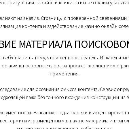
я присутствия на сайте и клики на иные секции указыва
е влияют на анализ. Страницы с проверенной сведениями
ализация контента и задействование казино онлайн соде
ВИЕ МАТЕРИАЛА ПОИСКОВО
 веб-страницы тому, что ищет пользователь. Искательные 
поставляют основные слова запроса с наполнением стра
применения.
следование для осознания смысла контента. Сервис опр
одходящей даже без точного вхождения конструкции из в
ие уместности. Названия, подзаголовки и акцентирован
вес терминам, размещённым в начале материала и в заго
смысловую направленность веб-страницы.