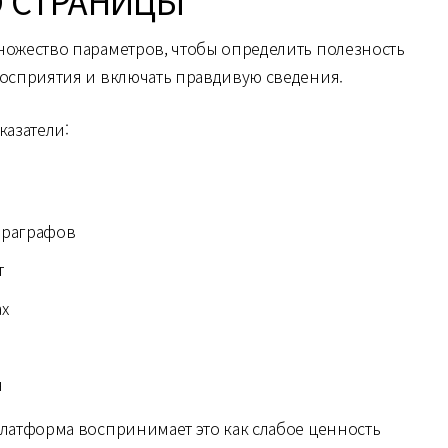
О СТРАНИЦЫ
ожество параметров, чтобы определить полезность
восприятия и включать правдивую сведения.
азатели:
араграфов
т
ах
н
платформа воспринимает это как слабое ценность