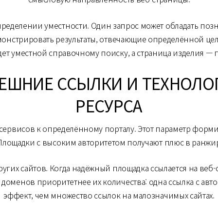
пределении уместности. Один запрос может обладать по
онстрировать результаты, отвечающие определённой цел
ет уместной справочному поиску, а страница изделия — 
НЕШНИЕ ССЫЛКИ И ТЕХНОЛ
РЕСУРСА
сервисов к определённому порталу. Этот параметр формир
 Площадки с высоким авторитетом получают плюс в ранжи
угих сайтов. Когда надёжный площадка ссылается на веб-
доменов приоритетнее их количества: одна ссылка с авт
эффект, чем множество ссылок на малозначимых сайтах.