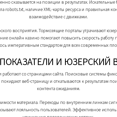
енно сказывается на позиции в результатах. Искательные
ла robots.txt, наличие XML-карты ресурса и правильная 
взаимодействие с движками.
рского восприятия. Тормозящие порталы утрачивают юзе
ие онлайн казино помогают повысить скорость работу
лось императивным стандартом для всех современных пло
 ПОКАЗАТЕЛИ И ЮЗЕРСКИЙ 
 работают со страницами сайта. Поисковые системы фикс
 покидают веб-страницу и откатываются к результатам по
контента ожиданиям.
ачимости материала. Переходы по внутренним линкам си
азывают лояльность пользователей. Эффективное исполь
улучшению поведенческих метрик.