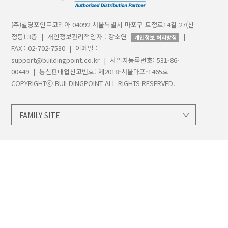
(주)빌딩포인트코리아 04092 서울특별시 마포구 토정로14길 27(신
정동) 3층 | 개인정보관리책임자 : 강소연
|
개인정보 처리방침
FAX : 02-702-7530 | 이메일 :
support@buildingpoint.co.kr | 사업자등록번호: 531-86-
00449 | 통신판매업신고번호: 제2018-서울마포-1465호
COPYRIGHTⓒ BUILDINGPOINT ALL RIGHTS RESERVED.
FAMILY SITE
지오시스템
트림블
트림블빌딩