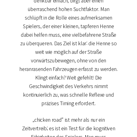
denkbar einfach, birgt aber einen
überraschend hohen Suchtfaktor. Man
schlüpft in die Rolle eines aufmerksamen
Spielers, der einer kleinen, tapferen Henne
dabei helfen muss, eine vielbefahrene Straße
zu überqueren. Das Ziel ist klar: die Henne so
weit wie möglich auf der Straße
vorwärtszubewegen, ohne von den
heranrasenden Fahrzeugen erfasst zu werden.
Klingt einfach? Weit gefehlt! Die
Geschwindigkeit des Verkehrs nimmt
kontinuierlich zu, was schnelle Reflexe und
präzises Timing erfordert.
„chicken road“ ist mehr als nur ein
Zeitvertreib; es ist ein Test für die kognitiven
Fähigkeiten des Spielers. Man muss