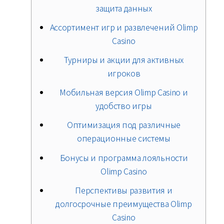
защита данных
Ассортимент игр и развлечений Olimp
Casino
Турниры и акции для активных
игроков
Мобильная версия Olimp Casino и
удобство игры
Оптимизация под различные
операционные системы
Бонусы и программа лояльности
Olimp Casino
Перспективы развития и
долгосрочные преимущества Olimp
Casino