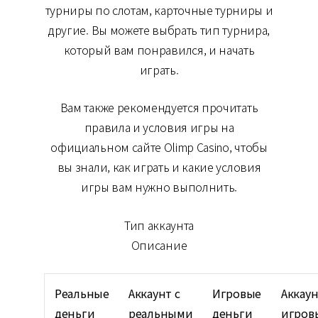
турниры по слотам, карточные турниры и
другие. Вы можете выбрать тип турнира,
который вам понравился, и начать
играть.
Вам также рекомендуется прочитать
правила и условия игры на
официальном сайте Olimp Casino, чтобы
вы знали, как играть и какие условия
игры вам нужно выполнить.
Тип аккаунта
Описание
Реальные
Аккаунт с
Игровые
Аккаун
деньги
реальными
деньги
игров