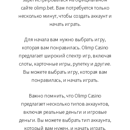
сайте olimp.bet. Вам потребуется только
несколько минут, чтобы создать аккаунт и
начать играть.
Для начала вам нужно выбрать игру,
которая вам понравилась. Olimp Casino
предлагает широкий спектр игр, включая
слоты, карточные игры, рулетку и другие.
Вы можете выбрать игру, которая вам
понравилась, и начать играть.
Важно помнить, что Olimp Casino
предлагает несколько типов аккаунтов,
включая реальные деньги и игровые
деньги. Вы можете выбрать тип аккаунта,
который вам нужен, и начать играть.