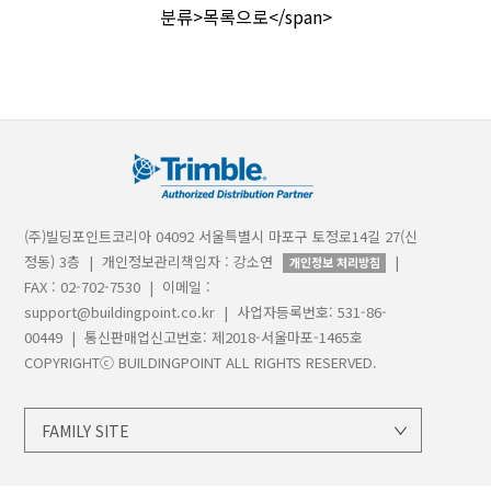
분류>목록으로</span>
(주)빌딩포인트코리아 04092 서울특별시 마포구 토정로14길 27(신
정동) 3층 | 개인정보관리책임자 : 강소연
|
개인정보 처리방침
FAX : 02-702-7530 | 이메일 :
support@buildingpoint.co.kr | 사업자등록번호: 531-86-
00449 | 통신판매업신고번호: 제2018-서울마포-1465호
COPYRIGHTⓒ BUILDINGPOINT ALL RIGHTS RESERVED.
FAMILY SITE
지오시스템
트림블