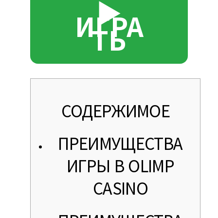
▶️
ИГРА
ТЬ
СОДЕРЖИМОЕ
ПРЕИМУЩЕСТВА
ИГРЫ В OLIMP
CASINO