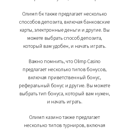
Олимп бк также предлагает несколько
способов депозита, включая банковские
карты, электронные деньги и другие. Вы
можете выбрать способ депозита,
который вам удобен, и начать играть.
Важно помнить, что Olimp Casino
предлагает несколько типов бонусов,
включая приветственный бонус,
реферальный бонус и другие. Вы можете
выбрать тип бонуса, который вам нужен,
и начать играть.
Олимп казино также предлагает
несколько типов турниров, включая