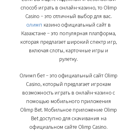
способ играть в онлайн-казино, то Olimp
Casino – это отличный выбор для вас.
олимп
казино официальный сайт в
Казахстане – это популярная платформа,
которая предлагает широкий спектр игр,
включая слоты, карточные игры и
рулетку.
Олимп бет – это официальный сайт Olimp
Casino, который предлагает игрокам
возможность играть в онлайн-казино с
помощью мобильного приложения
Olimp Bet. Мобильное приложение Olimp
Bet доступно для скачивания на
официальном сайте Olimp Casino.