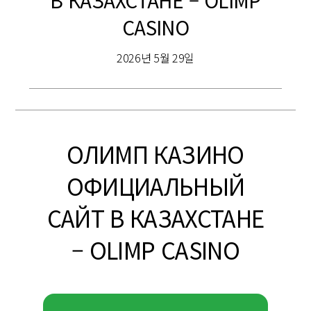
В КАЗАХСТАНЕ – OLIMP
CASINO
2026년 5월 29일
ОЛИМП КАЗИНО
ОФИЦИАЛЬНЫЙ
САЙТ В КАЗАХСТАНЕ
– OLIMP CASINO