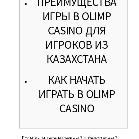
ПРЕИМУЩЕСТВА
ИГРЫ В OLIMP
CASINO ДЛЯ
ИГРОКОВ ИЗ
КАЗАХСТАНА
КАК НАЧАТЬ
ИГРАТЬ В OLIMP
CASINO
Если вы ищете надежный и безопасный