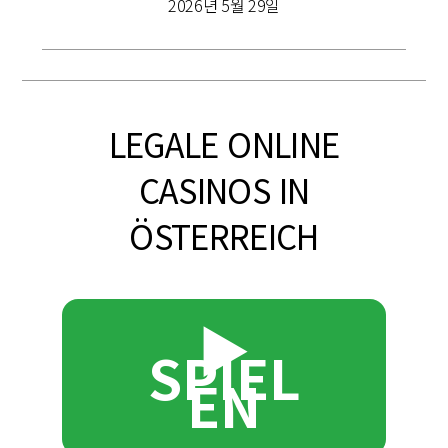
2026년 5월 29일
LEGALE ONLINE
CASINOS IN
ÖSTERREICH
▶️
SPIEL
EN