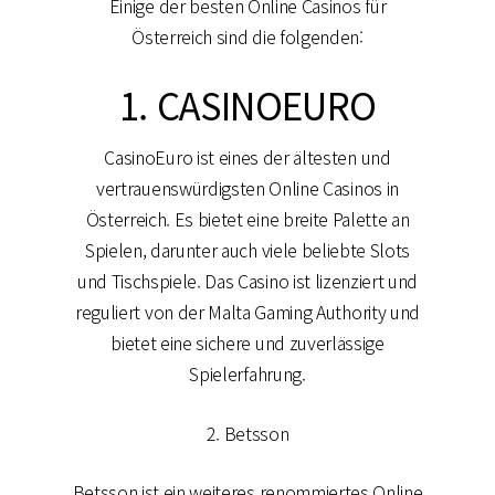
Einige der besten Online Casinos für
Österreich sind die folgenden:
1. CASINOEURO
CasinoEuro ist eines der ältesten und
vertrauenswürdigsten Online Casinos in
Österreich. Es bietet eine breite Palette an
Spielen, darunter auch viele beliebte Slots
und Tischspiele. Das Casino ist lizenziert und
reguliert von der Malta Gaming Authority und
bietet eine sichere und zuverlässige
Spielerfahrung.
2. Betsson
Betsson ist ein weiteres renommiertes Online