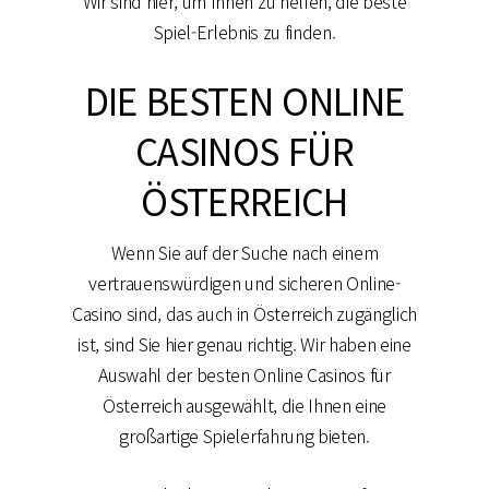
Wir sind hier, um Ihnen zu helfen, die beste
Spiel-Erlebnis zu finden.
DIE BESTEN ONLINE
CASINOS FÜR
ÖSTERREICH
Wenn Sie auf der Suche nach einem
vertrauenswürdigen und sicheren Online-
Casino sind, das auch in Österreich zugänglich
ist, sind Sie hier genau richtig. Wir haben eine
Auswahl der besten Online Casinos für
Österreich ausgewählt, die Ihnen eine
großartige Spielerfahrung bieten.