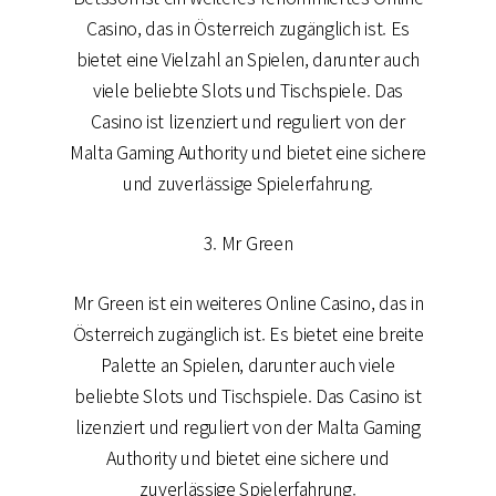
Casino, das in Österreich zugänglich ist. Es
bietet eine Vielzahl an Spielen, darunter auch
viele beliebte Slots und Tischspiele. Das
Casino ist lizenziert und reguliert von der
Malta Gaming Authority und bietet eine sichere
und zuverlässige Spielerfahrung.
3. Mr Green
Mr Green ist ein weiteres Online Casino, das in
Österreich zugänglich ist. Es bietet eine breite
Palette an Spielen, darunter auch viele
beliebte Slots und Tischspiele. Das Casino ist
lizenziert und reguliert von der Malta Gaming
Authority und bietet eine sichere und
zuverlässige Spielerfahrung.