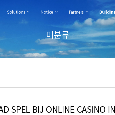
Solutions
Notice
Partners
Buildin
미분류
D SPEL BIJ ONLINE CASINO 