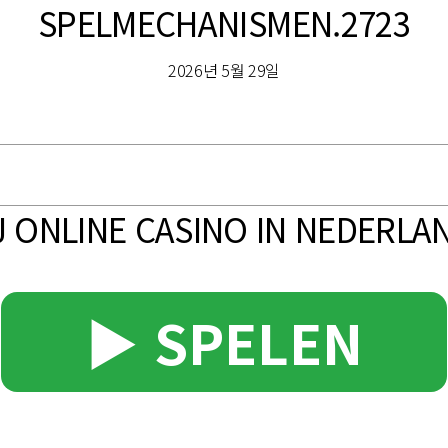
SPELMECHANISMEN.2723
2026년 5월 29일
J ONLINE CASINO IN NEDERL
▶️ SPELEN