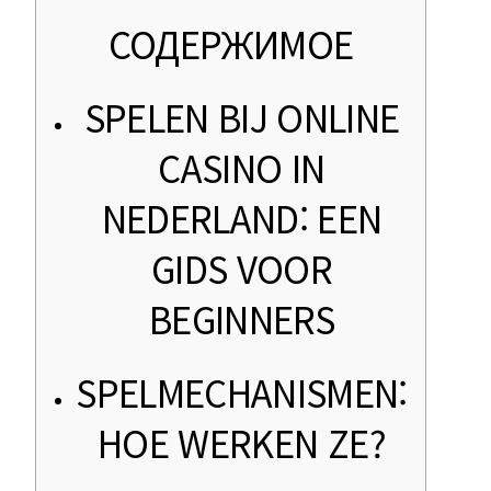
СОДЕРЖИМОЕ
SPELEN BIJ ONLINE
CASINO IN
NEDERLAND: EEN
GIDS VOOR
BEGINNERS
SPELMECHANISMEN:
HOE WERKEN ZE?