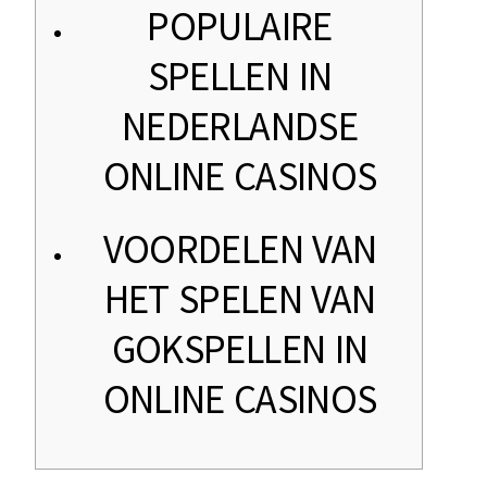
POPULAIRE
SPELLEN IN
NEDERLANDSE
ONLINE CASINOS
VOORDELEN VAN
HET SPELEN VAN
GOKSPELLEN IN
ONLINE CASINOS