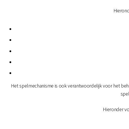
Hierond
Het spelmechanisme is ook verantwoordelijk voor het beher
spel
Hieronder vo