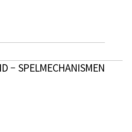
AND – SPELMECHANISMEN