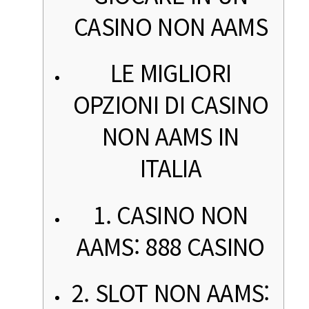
CASINO NON AAMS
LE MIGLIORI
OPZIONI DI CASINO
NON AAMS IN
ITALIA
1. CASINO NON
AAMS: 888 CASINO
2. SLOT NON AAMS: