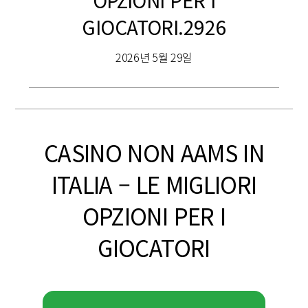
OPZIONI PER I
GIOCATORI.2926
2026년 5월 29일
CASINO NON AAMS IN
ITALIA – LE MIGLIORI
OPZIONI PER I
GIOCATORI