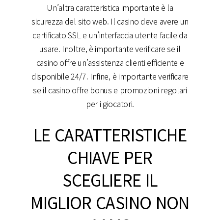
Un’altra caratteristica importante è la
sicurezza del sito web. Il casino deve avere un
certificato SSL e un’interfaccia utente facile da
usare. Inoltre, è importante verificare se il
casino offre un’assistenza clienti efficiente e
disponibile 24/7. Infine, è importante verificare
se il casino offre bonus e promozioni regolari
per i giocatori.
LE CARATTERISTICHE
CHIAVE PER
SCEGLIERE IL
MIGLIOR CASINO NON