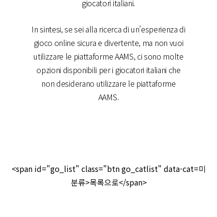
giocatori italiani.
In sintesi, se sei alla ricerca di un’esperienza di
gioco online sicura e divertente, ma non vuoi
utilizzare le piattaforme AAMS, ci sono molte
opzioni disponibili per i giocatori italiani che
non desiderano utilizzare le piattaforme
AAMS.
<span id="go_list" class="btn go_catlist" data-cat=미
분류>목록으로</span>