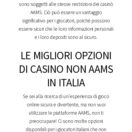
sono soggetti alle stesse restrizioni dei casinò
AAMS. Ciò può essere un vantaggio
significativo per i giocatori, poiché possono
essere sicuri che le loro informazioni personali
e i loro depositi sono al sicuro.
LE MIGLIORI OPZIONI
DI CASINO NON AAMS
IN ITALIA
Se sei alla ricerca di un’esperienza di gioco
online sicura e divertente, ma non vuoi
utilizzare le piattaforme AAMS, non ti
preoccupare! Ci sono molte opzioni
disponibili per i giocatori italiani che non