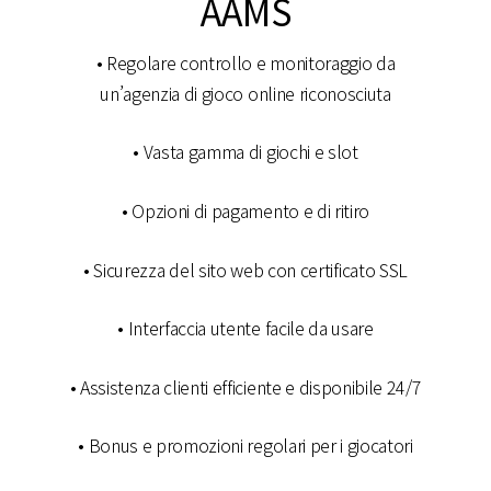
AAMS
• Regolare controllo e monitoraggio da
un’agenzia di gioco online riconosciuta
• Vasta gamma di giochi e slot
• Opzioni di pagamento e di ritiro
• Sicurezza del sito web con certificato SSL
• Interfaccia utente facile da usare
• Assistenza clienti efficiente e disponibile 24/7
• Bonus e promozioni regolari per i giocatori