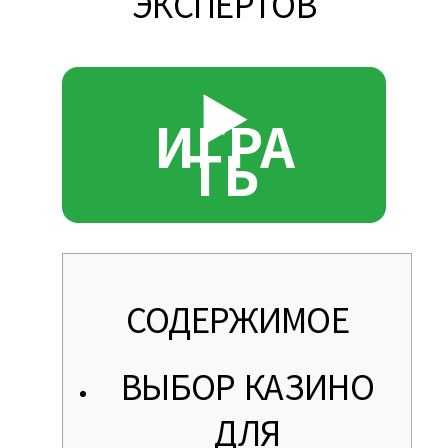
ЭКСПЕРТОВ
▶️
ИГРА
ТЬ
СОДЕРЖИМОЕ
ВЫБОР КАЗИНО
ДЛЯ