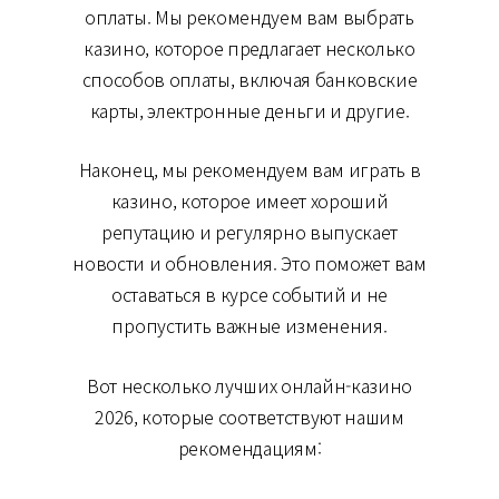
оплаты. Мы рекомендуем вам выбрать
казино, которое предлагает несколько
способов оплаты, включая банковские
карты, электронные деньги и другие.
Наконец, мы рекомендуем вам играть в
казино, которое имеет хороший
репутацию и регулярно выпускает
новости и обновления. Это поможет вам
оставаться в курсе событий и не
пропустить важные изменения.
Вот несколько лучших онлайн-казино
2026, которые соответствуют нашим
рекомендациям: