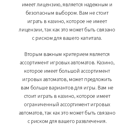
имеет лицензию, является надежным и
безопасным выбором. Вам не стоит
играть в казино, которое не имеет
лицензии, так как это может быть связано
с риском для вашего капитала.
Вторым важным критерием является
ассортимент игровых автоматов. Казино,
которое имеет большой ассортимент
игровых автоматов, может предложить
вам больше вариантов для игры. Вам не
стоит играть в казино, которое имеет
ограниченный ассортимент игровых
автоматов, так как это может быть связано
с риском для вашего развлечения.