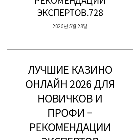
РЕКОМЕНДАЦИИ
ЭКСПЕРТОВ.728
2026년 5월 28일
ЛУЧШИЕ КАЗИНО
ОНЛАЙН 2026 ДЛЯ
НОВИЧКОВ И
ПРОФИ –
РЕКОМЕНДАЦИИ