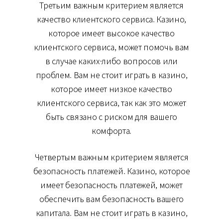
Третьим важным критерием является
качество клиентского сервиса. Казино,
которое имеет высокое качество
клиентского сервиса, может помочь вам
в случае каких-либо вопросов или
проблем. Вам не стоит играть в казино,
которое имеет низкое качество
клиентского сервиса, так как это может
быть связано с риском для вашего
комфорта.
Четвертым важным критерием является
безопасность платежей. Казино, которое
имеет безопасность платежей, может
обеспечить вам безопасность вашего
капитала. Вам не стоит играть в казино,