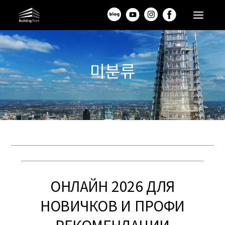
미분류
ОНЛАЙН 2026 ДЛЯ
НОВИЧКОВ И ПРОФИ