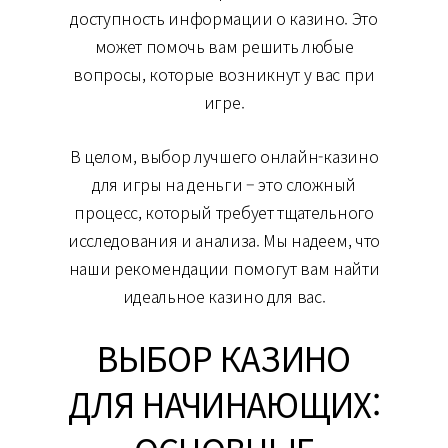
доступность информации о казино. Это
может помочь вам решить любые
вопросы, которые возникнут у вас при
игре.
В целом, выбор лучшего онлайн-казино
для игры на деньги – это сложный
процесс, который требует тщательного
исследования и анализа. Мы надеем, что
наши рекомендации помогут вам найти
идеальное казино для вас.
ВЫБОР КАЗИНО
ДЛЯ НАЧИНАЮЩИХ: