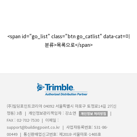
<span id="go_list" class="btn go_catlist" data-cat=미
분류>목록으로</span>
(주)빌딩포인트코리아 04092 서울특별시 마포구 토정로14길 27(신
정동) 3층 | 개인정보관리책임자 : 강소연
|
개인정보 처리방침
FAX : 02-702-7530 | 이메일 :
support@buildingpoint.co.kr | 사업자등록번호: 531-86-
00449 | 통신판매업신고번호: 제2018-서울마포-1465호