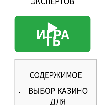
ЭКСПЕРТОВ
▶️
ИГРА
ТЬ
СОДЕРЖИМОЕ
ВЫБОР КАЗИНО
ДЛЯ