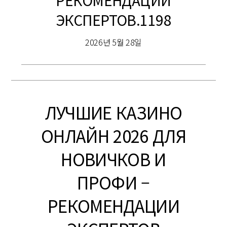
РЕКОМЕНДАЦИИ
ЭКСПЕРТОВ.1198
2026년 5월 28일
ЛУЧШИЕ КАЗИНО
ОНЛАЙН 2026 ДЛЯ
НОВИЧКОВ И
ПРОФИ –
РЕКОМЕНДАЦИИ