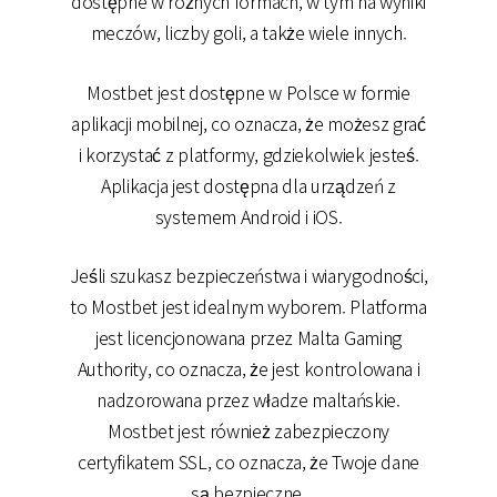
dostępne w różnych formach, w tym na wyniki
meczów, liczby goli, a także wiele innych.
Mostbet jest dostępne w Polsce w formie
aplikacji mobilnej, co oznacza, że możesz grać
i korzystać z platformy, gdziekolwiek jesteś.
Aplikacja jest dostępna dla urządzeń z
systemem Android i iOS.
Jeśli szukasz bezpieczeństwa i wiarygodności,
to Mostbet jest idealnym wyborem. Platforma
jest licencjonowana przez Malta Gaming
Authority, co oznacza, że jest kontrolowana i
nadzorowana przez władze maltańskie.
Mostbet jest również zabezpieczony
certyfikatem SSL, co oznacza, że Twoje dane
są bezpieczne.