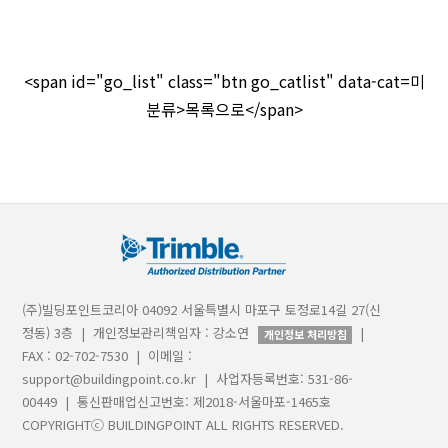
<span id="go_list" class="btn go_catlist" data-cat=미
분류>목록으로</span>
(주)빌딩포인트코리아 04092 서울특별시 마포구 토정로14길 27(신
정동) 3층 | 개인정보관리책임자 : 강소연
|
개인정보 처리방침
FAX : 02-702-7530 | 이메일 :
support@buildingpoint.co.kr | 사업자등록번호: 531-86-
00449 | 통신판매업신고번호: 제2018-서울마포-1465호
COPYRIGHTⓒ BUILDINGPOINT ALL RIGHTS RESERVED.