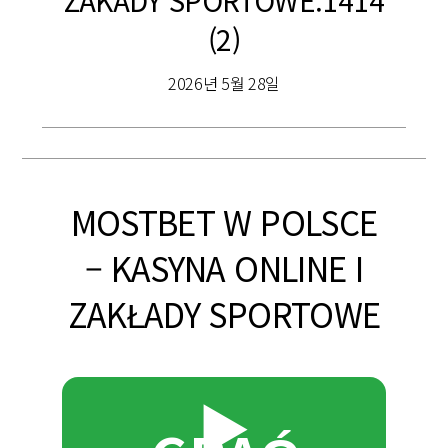
ZAKADY SPORTOWE.1414
(2)
2026년 5월 28일
MOSTBET W POLSCE
– KASYNA ONLINE I
ZAKŁADY SPORTOWE
▶️