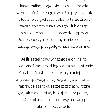
kasyn online, a jego oferta jest naprawdę
szeroka. Możesz zagrać w różne gry, takie jak
ruletka, blackjack, czy poker, a także zrobić
zakład sportowy na swojego ulubionego
zespołu. Mostbet jest także dostępny w
Polsce, co czyni go idealnym miejscem, aby
zacząć swoją przygodę w hazardzie online.
Jeśli jesteś nowy w hazardzie online, to
powinieneś zacząć od logowania się na stronie
Mostbet. Mostbet jest idealnym miejscem,
aby zacząć swoją przygodę, a jego oferta jest
naprawdę szeroka. Możesz zagrać w różne
gry, takie jak ruletka, blackjack, czy poker, a
także zrobić zakład sportowy na swojego
ulubionego zespołu.