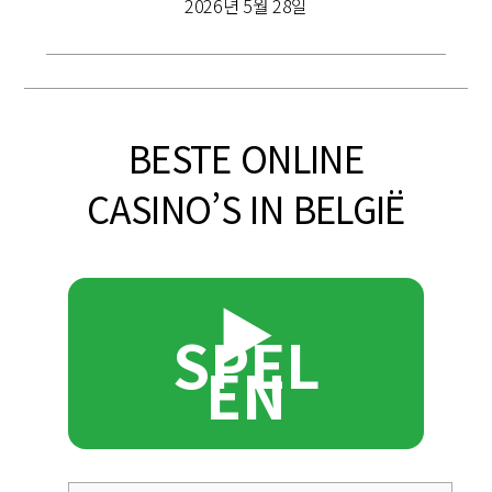
2026년 5월 28일
BESTE ONLINE
CASINO’S IN BELGIË
▶️
SPEL
EN