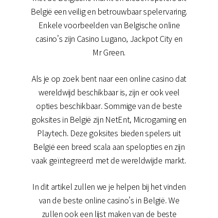
België een veilig en betrouwbaar spelervaring.
Enkele voorbeelden van Belgische online
casino’s zijn Casino Lugano, Jackpot City en
Mr Green.
Als je op zoek bent naar een online casino dat
wereldwijd beschikbaar is, zijn er ook veel
opties beschikbaar. Sommige van de beste
goksites in België zijn NetEnt, Microgaming en
Playtech. Deze goksites bieden spelers uit
België een breed scala aan spelopties en zijn
vaak geïntegreerd met de wereldwijde markt.
In dit artikel zullen we je helpen bij het vinden
van de beste online casino’s in België. We
zullen ook een lijst maken van de beste