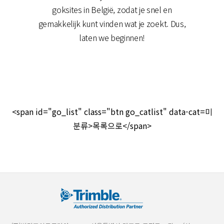
goksites in België, zodat je snel en
gemakkelijk kunt vinden wat je zoekt. Dus,
laten we beginnen!
<span id="go_list" class="btn go_catlist" data-cat=미
분류>목록으로</span>