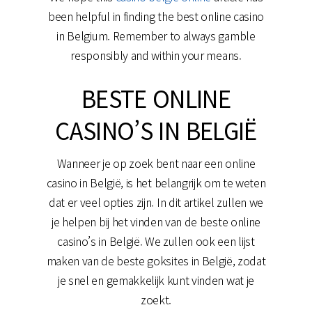
been helpful in finding the best online casino
in Belgium. Remember to always gamble
responsibly and within your means.
BESTE ONLINE
CASINO’S IN BELGIË
Wanneer je op zoek bent naar een online
casino in België, is het belangrijk om te weten
dat er veel opties zijn. In dit artikel zullen we
je helpen bij het vinden van de beste online
casino’s in België. We zullen ook een lijst
maken van de beste goksites in België, zodat
je snel en gemakkelijk kunt vinden wat je
zoekt.