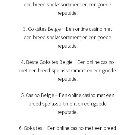
een breed spelassortiment en een goede
reputatie.
3. Goksites Belgie – Een online casino met
een breed spelassortiment en een goede
reputatie.
4. Beste Goksites Belgie – Een online casino
met een breed spelassortiment en een goede
reputatie.
5. Casino Belgie – Een online casino met een
breed spelassortiment en een goede
reputatie.
6. Goksites – Een online casino met een breed