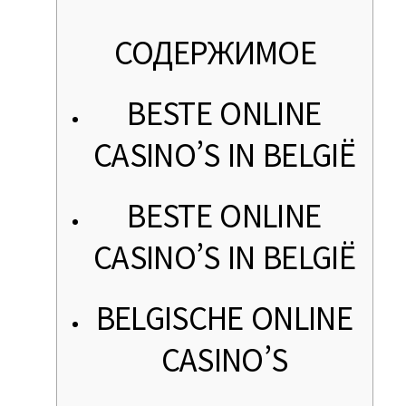
СОДЕРЖИМОЕ
BESTE ONLINE
CASINO’S IN BELGIË
BESTE ONLINE
CASINO’S IN BELGIË
BELGISCHE ONLINE
CASINO’S