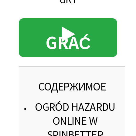
▶️
GRAĆ
СОДЕРЖИМОЕ
OGRÓD HAZARDU
ONLINE W
SPINBETTER