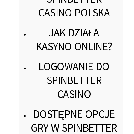
CASINO POLSKA
JAK DZIAŁA
KASYNO ONLINE?
LOGOWANIE DO
SPINBETTER
CASINO
DOSTĘPNE OPCJE
GRY W SPINBETTER