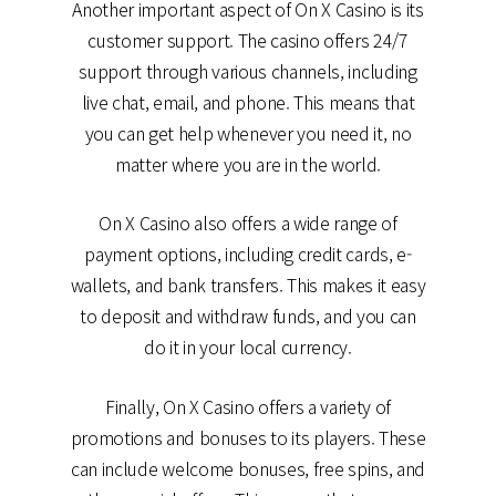
Another important aspect of On X Casino is its
customer support. The casino offers 24/7
support through various channels, including
live chat, email, and phone. This means that
you can get help whenever you need it, no
matter where you are in the world.
On X Casino also offers a wide range of
payment options, including credit cards, e-
wallets, and bank transfers. This makes it easy
to deposit and withdraw funds, and you can
do it in your local currency.
Finally, On X Casino offers a variety of
promotions and bonuses to its players. These
can include welcome bonuses, free spins, and