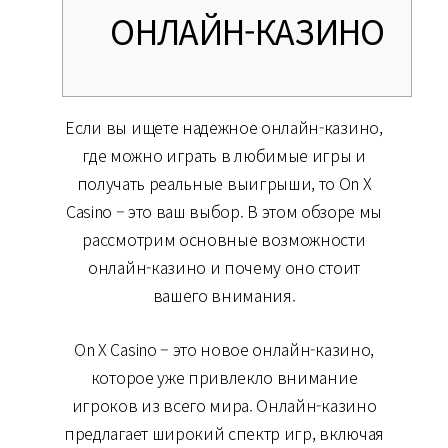
ОНЛАЙН-КАЗИНО
Если вы ищете надежное онлайн-казино,
где можно играть в любимые игры и
получать реальные выигрыши, то On X
Casino – это ваш выбор. В этом обзоре мы
рассмотрим основные возможности
онлайн-казино и почему оно стоит
вашего внимания.
On X Casino – это новое онлайн-казино,
которое уже привлекло внимание
игроков из всего мира. Онлайн-казино
предлагает широкий спектр игр, включая