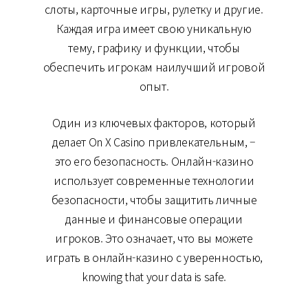
слоты, карточные игры, рулетку и другие.
Каждая игра имеет свою уникальную
тему, графику и функции, чтобы
обеспечить игрокам наилучший игровой
опыт.
Один из ключевых факторов, который
делает On X Casino привлекательным, –
это его безопасность. Онлайн-казино
использует современные технологии
безопасности, чтобы защитить личные
данные и финансовые операции
игроков. Это означает, что вы можете
играть в онлайн-казино с уверенностью,
knowing that your data is safe.