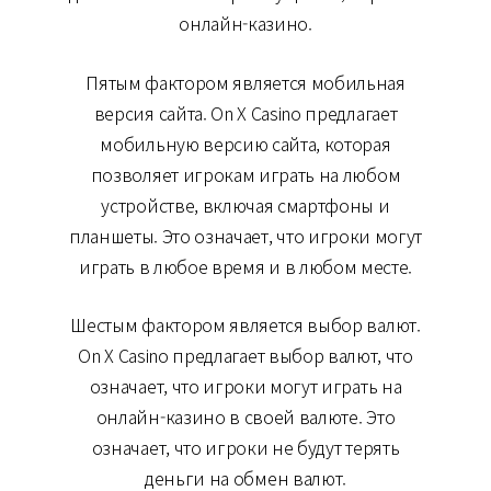
онлайн-казино.
Пятым фактором является мобильная
версия сайта. On X Casino предлагает
мобильную версию сайта, которая
позволяет игрокам играть на любом
устройстве, включая смартфоны и
планшеты. Это означает, что игроки могут
играть в любое время и в любом месте.
Шестым фактором является выбор валют.
On X Casino предлагает выбор валют, что
означает, что игроки могут играть на
онлайн-казино в своей валюте. Это
означает, что игроки не будут терять
деньги на обмен валют.