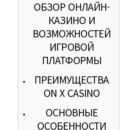
ОБЗОР ОНЛАЙН-
КАЗИНО И
ВОЗМОЖНОСТЕЙ
ИГРОВОЙ
ПЛАТФОРМЫ
ПРЕИМУЩЕСТВА
ON X CASINO
ОСНОВНЫЕ
ОСОБЕННОСТИ