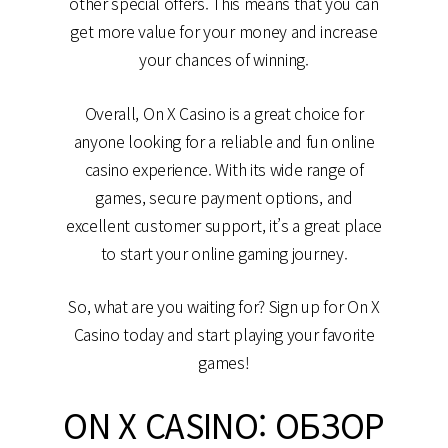
other special offers. This means that you can
get more value for your money and increase
your chances of winning.
Overall, On X Casino is a great choice for
anyone looking for a reliable and fun online
casino experience. With its wide range of
games, secure payment options, and
excellent customer support, it’s a great place
to start your online gaming journey.
So, what are you waiting for? Sign up for On X
Casino today and start playing your favorite
games!
ON X CASINO: ОБЗОР