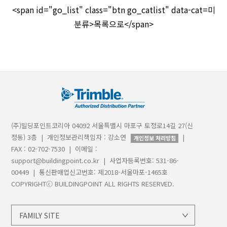
<span id="go_list" class="btn go_catlist" data-cat=미
분류>목록으로</span>
(주)빌딩포인트코리아 04092 서울특별시 마포구 토정로14길 27(신
정동) 3층 | 개인정보관리책임자 : 강소연
|
개인정보 처리방침
FAX : 02-702-7530 | 이메일 :
support@buildingpoint.co.kr | 사업자등록번호: 531-86-
00449 | 통신판매업신고번호: 제2018-서울마포-1465호
COPYRIGHTⓒ BUILDINGPOINT ALL RIGHTS RESERVED.
FAMILY SITE
지오시스템