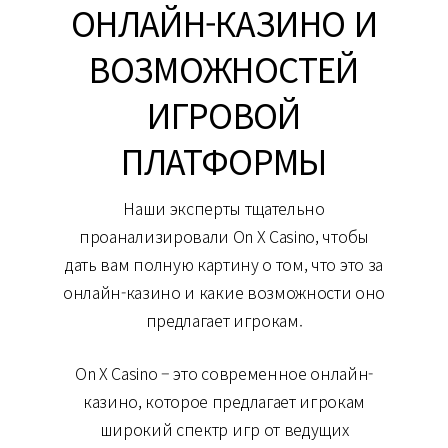
ОНЛАЙН-КАЗИНО И
ВОЗМОЖНОСТЕЙ
ИГРОВОЙ
ПЛАТФОРМЫ
Наши эксперты тщательно
проанализировали On X Casino, чтобы
дать вам полную картину о том, что это за
онлайн-казино и какие возможности оно
предлагает игрокам.
On X Casino – это современное онлайн-
казино, которое предлагает игрокам
широкий спектр игр от ведущих