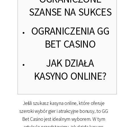
SZANSE NA SUKCES
OGRANICZENIA GG
BET CASINO
JAK DZIAŁA
KASYNO ONLINE?
Jeśli szukasz kasyna online, które oferuje
szeroki wybór gier i atrakcyjne bonusy, to GG
Bet Casino jest idealnym wyborem. W tym
artykule przedstawimy, jak działa kasyno