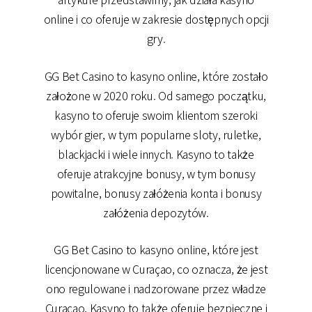
online i co oferuje w zakresie dostępnych opcji
gry.
GG Bet Casino to kasyno online, które zostało
założone w 2020 roku. Od samego początku,
kasyno to oferuje swoim klientom szeroki
wybór gier, w tym popularne sloty, ruletke,
blackjacki i wiele innych. Kasyno to także
oferuje atrakcyjne bonusy, w tym bonusy
powitalne, bonusy załóżenia konta i bonusy
załóżenia depozytów.
GG Bet Casino to kasyno online, które jest
licencjonowane w Curaçao, co oznacza, że jest
ono regulowane i nadzorowane przez władze
Curaçao. Kasyno to także oferuje bezpieczne i