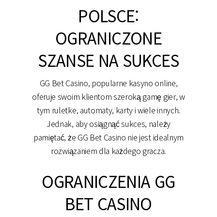
POLSCE:
OGRANICZONE
SZANSE NA SUKCES
GG Bet Casino, popularne kasyno online,
oferuje swoim klientom szeroką gamę gier, w
tym ruletke, automaty, karty i wiele innych.
Jednak, aby osiągnąć sukces, należy
pamiętać, że GG Bet Casino nie jest idealnym
rozwiązaniem dla każdego gracza.
OGRANICZENIA GG
BET CASINO