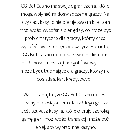
GG Bet Casino ma swoje ograniczenia, które
mogą wpłynąć na doświadczenie graczy. Na
przykład, kasyno nie oferuje swoim klientom
możliwości wycofania pieniędzy, co może być
problematyczne dla graczy, którzy chcą
wycofać swoje pieniędzy z kasyna. Ponadto,
GG Bet Casino nie oferuje swoim klientom
możliwości transakcji bezgotówkowych, co
może być utrudniające dla graczy, którzy nie
posiadają kart kredytowych.
Warto pamiętać, że GG Bet Casino nie jest
idealnym rozwiązaniem dla każdego gracza.
Jeśli szukasz kasyna, które oferuje szeroką
gamę gier i możliwości transakcji, może być
lepiej, aby wybrać inne kasyno.