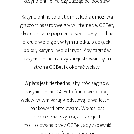
kasyno online, należy zacząć od podstaw.
Kasyno online to platforma, która umożliwia
graczom hazardowe gry w Internecie. GGBet,
jako jeden z najpopularniejszych kasyn online,
oferuje wiele gier, w tym ruletka, blackjack,
poker, kasyno i wiele innych. Aby zagrać w
kasynie online, należy zarejestrować się na
stronie GGBet i dokonać wpłaty.
Wpłata jest niezbędna, aby móc zagrać w
kasynie online. GGBet oferuje wiele opcji
wpłaty, w tym kartą kredytową, e-walletami i
bankowymi przelewami. Wpłata jest
bezpieczna i szybka, a także jest
monitorowana przez GGBet, aby zapewnić
bezpieczeństwo transakcji.