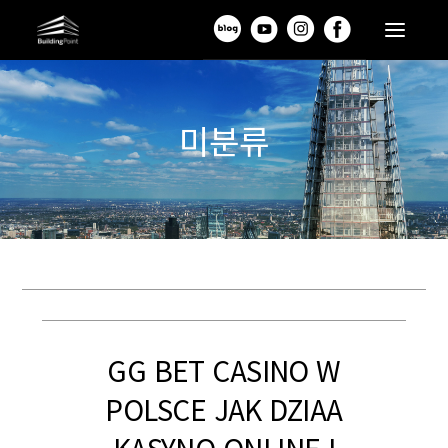
미분류
GG BET CASINO W
POLSCE JAK DZIAA