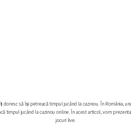
îți doresc să își petreacă timpul jucând la cazinou. În România, un
reacă timpul jucând la cazinou online. În acest articol, vom preze
jocuri live.