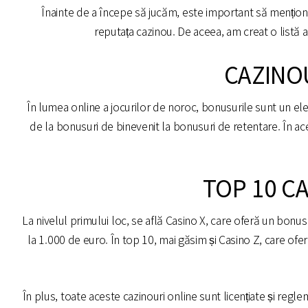
Înainte de a începe să jucăm, este important să menționăm
reputața cazinou. De aceea, am creat o listă a 
CAZINO
În lumea online a jocurilor de noroc, bonusurile sunt un ele
de la bonusuri de binevenit la bonusuri de retentare. În ac
TOP 10 C
La nivelul primului loc, se află Casino X, care oferă un bon
la 1.000 de euro. În top 10, mai găsim și Casino Z, care o
În plus, toate aceste cazinouri online sunt licențiate și regl