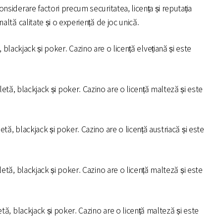
nsiderare factori precum securitatea, licența și reputația
altă calitate și o experiență de joc unică.
 blackjack și poker. Cazino are o licență elvețiană și este
letă, blackjack și poker. Cazino are o licență malteză și este
tă, blackjack și poker. Cazino are o licență austriacă și este
letă, blackjack și poker. Cazino are o licență malteză și este
etă, blackjack și poker. Cazino are o licență malteză și este