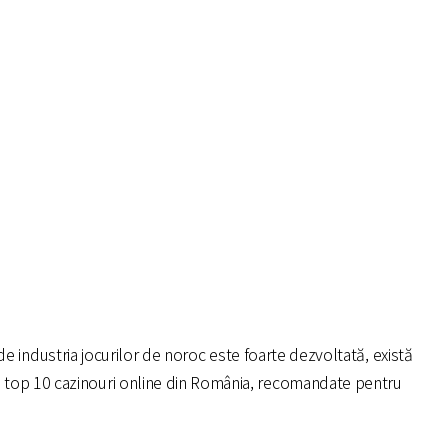
de industria jocurilor de noroc este foarte dezvoltată, există
nta top 10 cazinouri online din România, recomandate pentru