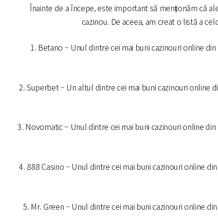
Înainte de a începe, este important să menționăm că alege
cazinou. De aceea, am creat o listă a celo
1. Betano – Unul dintre cei mai buni cazinouri online din 
2. Superbet – Un altul dintre cei mai buni cazinouri online d
3. Novomatic – Unul dintre cei mai buni cazinouri online din 
4. 888 Casino – Unul dintre cei mai buni cazinouri online din
5. Mr. Green – Unul dintre cei mai buni cazinouri online din