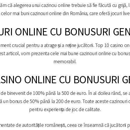
 că alegerea unui cazinou online trebuie să fie făcută cu grijă, l
celor mai buni cazinouri online din România, care oferă jocuri live 
URI ONLINE CU BONUSURI GE
ment crucial pentru a atrage și a reține jucătorii. Top 10 casino 
est articol, vom prezenta cele mai bune cazinouri online cu bonus
memorabil.
ASINO ONLINE CU BONUSURI 
us de binevenit de 100% până la 500 de euro. În al doilea rând, s
feră un bonus de 50% până la 200 de euro. Toate aceste cazinouri
pentru experiența de joc de calitate.
ementate de autoritățile românești, ceea ce înseamnă că jucătorii p