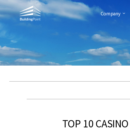
Company
TOP 10 CASINO