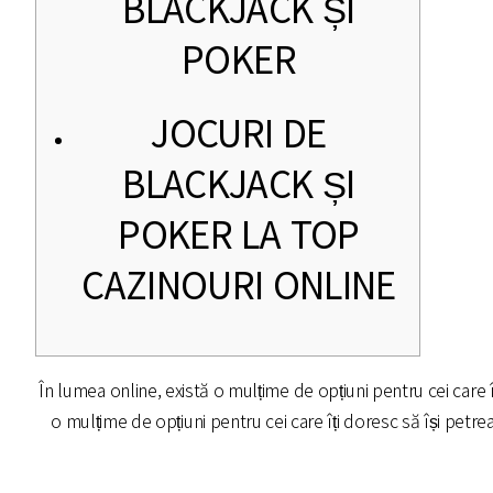
BLACKJACK ȘI
POKER
JOCURI DE
BLACKJACK ȘI
POKER LA TOP
CAZINOURI ONLINE
În lumea online, există o mulțime de opțiuni pentru cei care 
o mulțime de opțiuni pentru cei care îți doresc să își pet