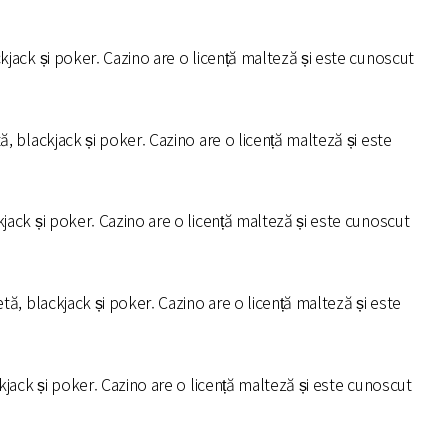
ckjack și poker. Cazino are o licență malteză și este cunoscut
ă, blackjack și poker. Cazino are o licență malteză și este
ckjack și poker. Cazino are o licență malteză și este cunoscut
etă, blackjack și poker. Cazino are o licență malteză și este
ckjack și poker. Cazino are o licență malteză și este cunoscut