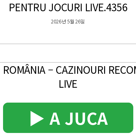
PENTRU JOCURI LIVE.4356
2026년 5월 26일
ÎN ROMÂNIA – CAZINOURI REC
LIVE
▶️ A JUCA