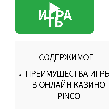
▶️
ИГРА
ТЬ
СОДЕРЖИМОЕ
ПРЕИМУЩЕСТВА ИГР
В ОНЛАЙН КАЗИНО
PINCO