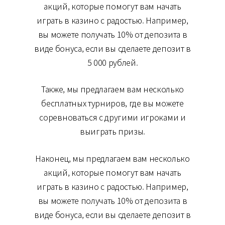
акций, которые помогут вам начать
играть в казино с радостью. Например,
вы можете получать 10% от депозита в
виде бонуса, если вы сделаете депозит в
5 000 рублей.
Также, мы предлагаем вам несколько
бесплатных турниров, где вы можете
соревноваться с другими игроками и
выиграть призы.
Наконец, мы предлагаем вам несколько
акций, которые помогут вам начать
играть в казино с радостью. Например,
вы можете получать 10% от депозита в
виде бонуса, если вы сделаете депозит в