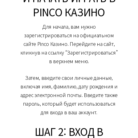
PINCO КАЗИНО
Для начала, вам нужно
зарегистрироваться на официальном
сайте Pinco Казино. Перейдите на сайт,
кликнув на ссылку “Зарегистрироваться”
в верхнем меню.
Затем, введите свои личные данные,
включая имя, фамилию, дату рождения и
адрес электронной почты. Введите также
пароль, который будет использоваться
для входа в ваш аккаунт.
ШАГ 2: ВХОД В