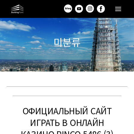
미분류
ОФИЦИАЛЬНЫЙ САЙТ
ИГРАТЬ В ОНЛАЙН