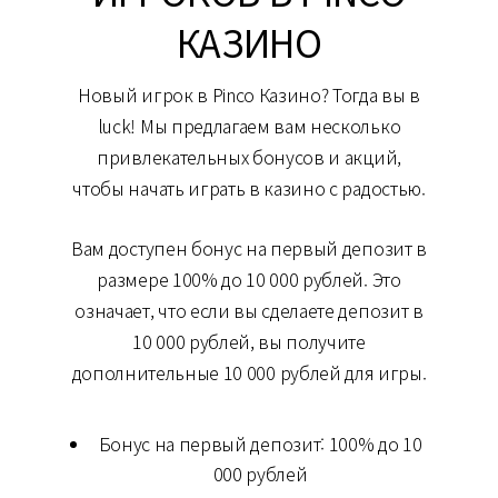
КАЗИНО
Новый игрок в Pinco Казино? Тогда вы в
luck! Мы предлагаем вам несколько
привлекательных бонусов и акций,
чтобы начать играть в казино с радостью.
Вам доступен бонус на первый депозит в
размере 100% до 10 000 рублей. Это
означает, что если вы сделаете депозит в
10 000 рублей, вы получите
дополнительные 10 000 рублей для игры.
Бонус на первый депозит: 100% до 10
000 рублей