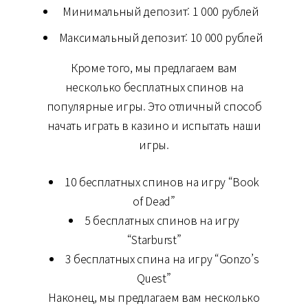
Минимальный депозит: 1 000 рублей
Максимальный депозит: 10 000 рублей
Кроме того, мы предлагаем вам
несколько бесплатных спинов на
популярные игры. Это отличный способ
начать играть в казино и испытать наши
игры.
10 бесплатных спинов на игру “Book
of Dead”
5 бесплатных спинов на игру
“Starburst”
3 бесплатных спина на игру “Gonzo’s
Quest”
Наконец, мы предлагаем вам несколько