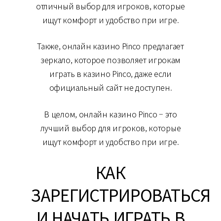
отличный выбор для игроков, которые
ищут комфорт и удобство при игре.
Также, онлайн казино Pinco предлагает
зеркало, которое позволяет игрокам
играть в казино Pinco, даже если
официальный сайт не доступен.
В целом, онлайн казино Pinco – это
лучший выбор для игроков, которые
ищут комфорт и удобство при игре.
КАК
ЗАРЕГИСТРИРОВАТЬСЯ
И НАЧАТЬ ИГРАТЬ В