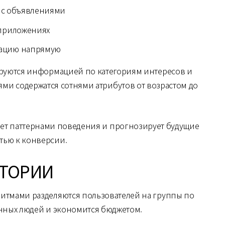
 с объявлениями
приложениях
мацию напрямую
ируются информацией по категориям интересов и
и содержатся сотнями атрибутов от возрастом до
ет паттернами поведения и прогнозирует будущие
тью к конверсии.
ИТОРИИ
ритмами разделяются пользователей на группы по
нных людей и экономится бюджетом.