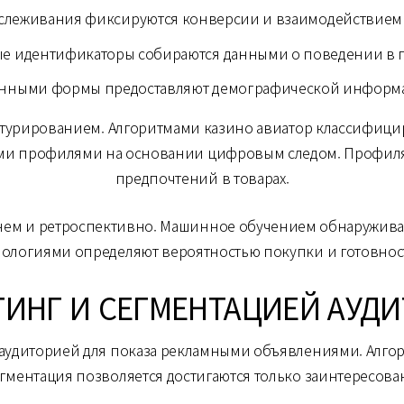
слеживания фиксируются конверсии и взаимодействием
е идентификаторы собираются данными о поведении в 
онными формы предоставляют демографической инфор
ктурированием. Алгоритмами казино авиатор классифиц
ыми профилями на основании цифровым следом. Профилям
предпочтений в товарах.
ем и ретроспективно. Машинное обучением обнаружива
нологиями определяют вероятностью покупки и готовнос
ТИНГ И СЕГМЕНТАЦИЕЙ АУД
 аудиторией для показа рекламными объявлениями. Алго
гментация позволяется достигаются только заинтересова