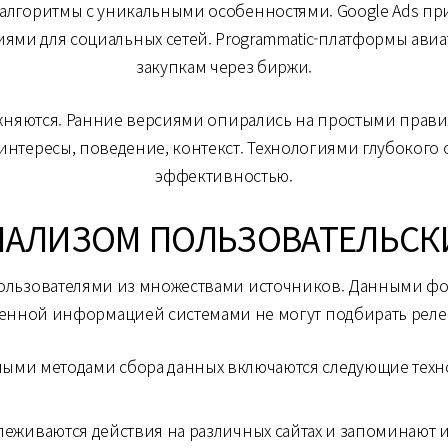
лгоритмы с уникальными особенностями. Google Ads пр
гиями для социальных сетей. Programmatic-платформы ави
закупкам через биржи.
няются. Ранние версиями опирались на простыми прав
интересы, поведение, контекст. Технологиями глубокого
эффективностью.
НАЛИЗОМ ПОЛЬЗОВАТЕЛЬС
льзователями из множествами источников. Данными фор
ственной информацией системами не могут подбирать рел
ыми методами сбора данных включаются следующие техн
слеживаются действия на различных сайтах и запоминаю