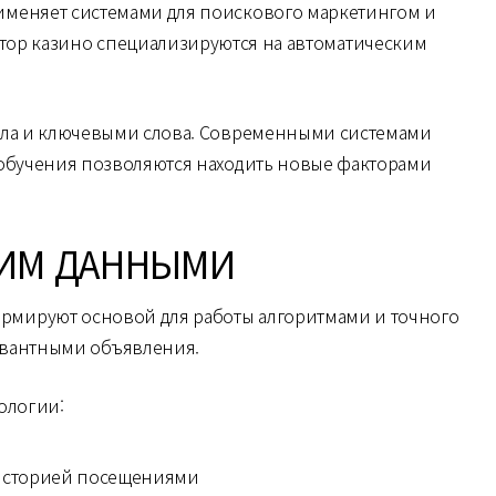
именяет системами для поискового маркетингом и
атор казино специализируются на автоматическим
ила и ключевыми слова. Современными системами
 обучения позволяются находить новые факторами
КИМ ДАННЫМИ
мируют основой для работы алгоритмами и точного
евантными объявления.
ологии:
т историей посещениями