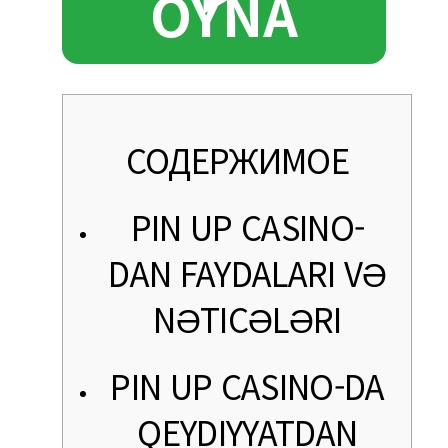
OYNA
СОДЕРЖИМОЕ
PIN UP CASINO-
DAN FAYDALARI VƏ
NƏTICƏLƏRI
PIN UP CASINO-DA
QEYDIYYATDAN