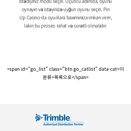
istədiyiniz modu seçin. Üçüncü adımda, oyunu
oynayın və istəyinizə uyğun oyunu seçin. Pin
Up Casino-da oyunlara baxımınıza imkan verir,
lakin bu proses rahat və sürətli olmalıdır.
<span id="go_list" class="btn go_catlist" data-cat=미
분류>목록으로</span>