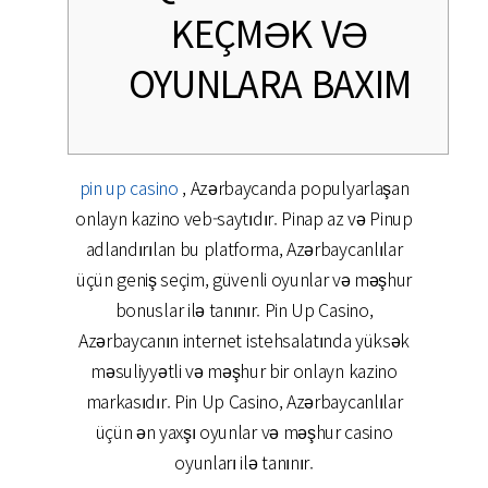
KEÇMƏK VƏ
OYUNLARA BAXIM
pin up casino
, Azərbaycanda populyarlaşan
onlayn kazino veb-saytıdır. Pinap az və Pinup
adlandırılan bu platforma, Azərbaycanlılar
üçün geniş seçim, güvenli oyunlar və məşhur
bonuslar ilə tanınır. Pin Up Casino,
Azərbaycanın internet istehsalatında yüksək
məsuliyyətli və məşhur bir onlayn kazino
markasıdır. Pin Up Casino, Azərbaycanlılar
üçün ən yaxşı oyunlar və məşhur casino
oyunları ilə tanınır.