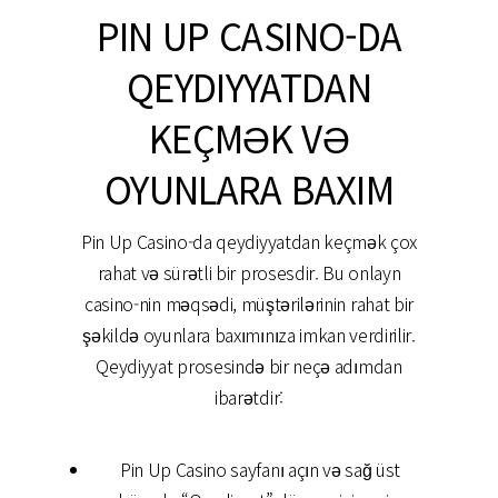
PIN UP CASINO-DA
QEYDIYYATDAN
KEÇMƏK VƏ
OYUNLARA BAXIM
Pin Up Casino-da qeydiyyatdan keçmək çox
rahat və sürətli bir prosesdir. Bu onlayn
casino-nin məqsədi, müştərilərinin rahat bir
şəkildə oyunlara baxımınıza imkan verdirilir.
Qeydiyyat prosesində bir neçə adımdan
ibarətdir:
Pin Up Casino sayfanı açın və sağ üst