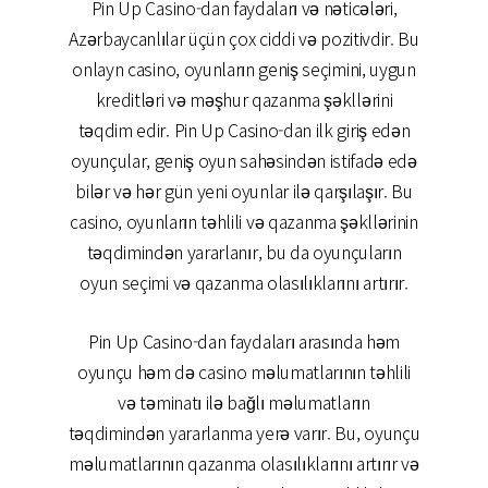
Pin Up Casino-dan faydaları və nəticələri,
Azərbaycanlılar üçün çox ciddi və pozitivdir. Bu
onlayn casino, oyunların geniş seçimini, uygun
kreditləri və məşhur qazanma şəkllərini
təqdim edir. Pin Up Casino-dan ilk giriş edən
oyunçular, geniş oyun sahəsindən istifadə edə
bilər və hər gün yeni oyunlar ilə qarşılaşır. Bu
casino, oyunların təhlili və qazanma şəkllərinin
təqdimindən yararlanır, bu da oyunçuların
oyun seçimi və qazanma olasılıklarını artırır.
Pin Up Casino-dan faydaları arasında həm
oyunçu həm də casino məlumatlarının təhlili
və təminatı ilə bağlı məlumatların
təqdimindən yararlanma yerə varır. Bu, oyunçu
məlumatlarının qazanma olasılıklarını artırır və