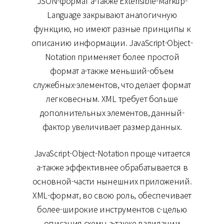
JSON-формат а-также Extensible-Markup-
Language закрывают аналогичную
функцию, но имеют разные принципы к
описанию информации. JavaScript-Object-
Notation применяет более простой
формат а-также меньший-объем
служебных-элементов, что делает формат
легковесным. XML требует больше
дополнительных элементов, данный-
фактор увеличивает размер данных.
JavaScript-Object-Notation проще читается
а-также эффективнее обрабатывается в
основной-части нынешних приложений.
XML-формат, во свою роль, обеспечивает
более-широкие инструментов с-целью
описания схемы а-также валидации