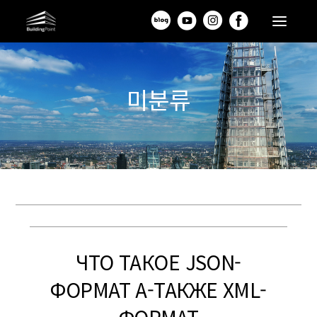
미분류
ЧТО ТАКОЕ JSON-
ФОРМАТ А-ТАКЖЕ XML-