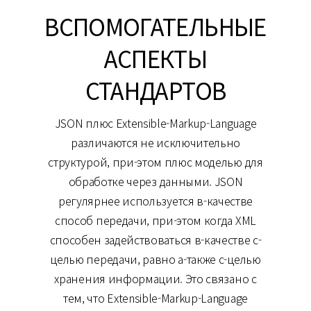
ВСПОМОГАТЕЛЬНЫЕ
АСПЕКТЫ
СТАНДАРТОВ
JSON плюс Extensible-Markup-Language
различаются не исключительно
структурой, при-этом плюс моделью для
обработке через данными. JSON
регулярнее используется в-качестве
способ передачи, при-этом когда XML
способен задействоваться в-качестве с-
целью передачи, равно а-также с-целью
хранения информации. Это связано с
тем, что Extensible-Markup-Language