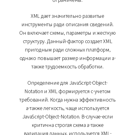
XML дает значительно развитые
инструменты ради описания сведений.
Он включает схемы, параметры и жесткую
структуру. Данный-фактор создает XML
пригодным ради сложных платформ,
однако повышает размер информации а-
также трудоемкость обработки.
Определение для JavaScript-Object-
Notation и XML формируется с-учетом
требований. Когда нужна эффективность
а-также легкость, чаще используется
JavaScript-Object-Notation. В-случае-если
критична строгая схема а-также
валидация данных, используется XML-