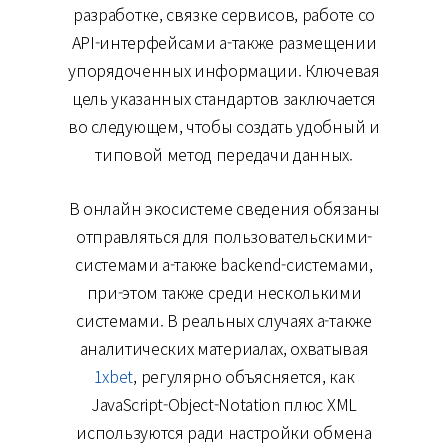
разработке, связке сервисов, работе со
API-интерфейсами а-также размещении
упорядоченных информации. Ключевая
цель указанных стандартов заключается
во следующем, чтобы создать удобный и
типовой метод передачи данных.
В онлайн экосистеме сведения обязаны
отправляться для пользовательскими-
системами а-также backend-системами,
при-этом также среди несколькими
системами. В реальных случаях а-также
аналитических материалах, охватывая
1xbet
, регулярно объясняется, как
JavaScript-Object-Notation плюс XML
используются ради настройки обмена