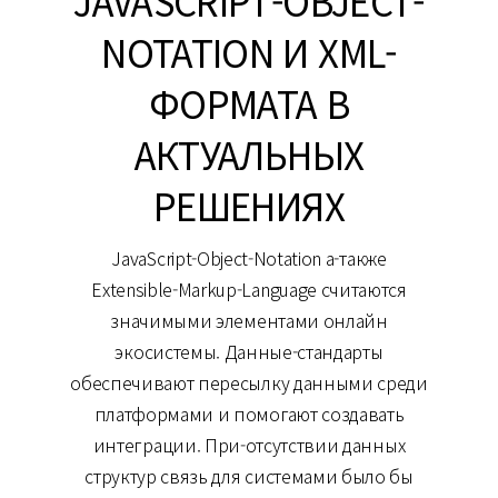
JAVASCRIPT-OBJECT-
NOTATION И XML-
ФОРМАТА В
АКТУАЛЬНЫХ
РЕШЕНИЯХ
JavaScript-Object-Notation а-также
Extensible-Markup-Language считаются
значимыми элементами онлайн
экосистемы. Данные-стандарты
обеспечивают пересылку данными среди
платформами и помогают создавать
интеграции. При-отсутствии данных
структур связь для системами было бы