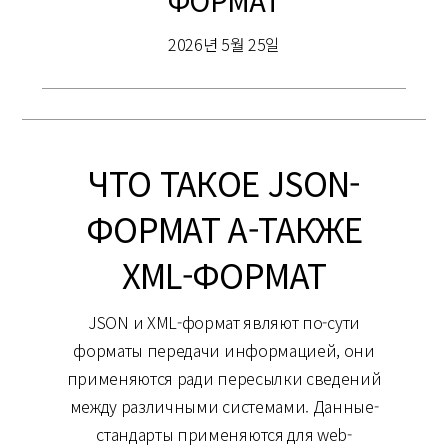
ФОРМАТ
2026년 5월 25일
ЧТО ТАКОЕ JSON-
ФОРМАТ А-ТАКЖЕ
XML-ФОРМАТ
JSON и XML-формат являют по-сути
форматы передачи информацией, они
применяются ради пересылки сведений
между различными системами. Данные-
стандарты применяются для web-