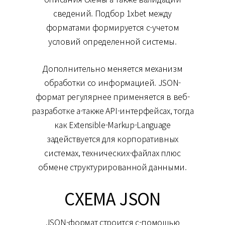
сведений. Подбор 1xbet между
форматами формируется с-учетом
условий определенной системы.
Дополнительно меняется механизм
обработки со информацией. JSON-
формат регулярнее применяется в веб-
разработке а-также API-интерфейсах, тогда
как Extensible-Markup-Language
задействуется для корпоративных
системах, технических-файлах плюс
обмене структурированной данными.
СХЕМА JSON
JSON-формат строится с-помощью