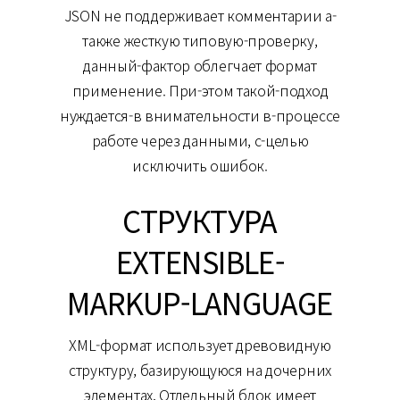
JSON не поддерживает комментарии а-
также жесткую типовую-проверку,
данный-фактор облегчает формат
применение. При-этом такой-подход
нуждается-в внимательности в-процессе
работе через данными, с-целью
исключить ошибок.
СТРУКТУРА
EXTENSIBLE-
MARKUP-LANGUAGE
XML-формат использует древовидную
структуру, базирующуюся на дочерних
элементах. Отдельный блок имеет