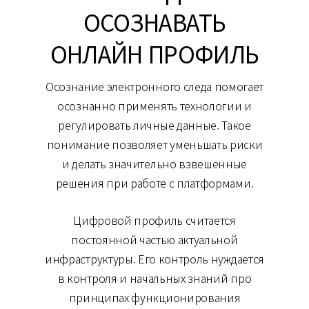
ОСОЗНАВАТЬ
ОНЛАЙН ПРОФИЛЬ
Осознание электронного следа помогает
осознанно применять технологии и
регулировать личные данные. Такое
понимание позволяет уменьшать риски
и делать значительно взвешенные
решения при работе с платформами.
Цифровой профиль считается
постоянной частью актуальной
инфраструктуры. Его контроль нуждается
в контроля и начальных знаний про
принципах функционирования