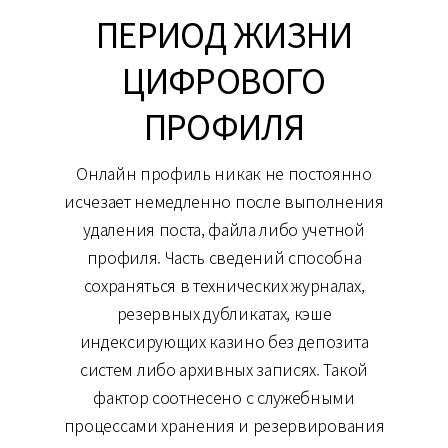
ПЕРИОД ЖИЗНИ
ЦИФРОВОГО
ПРОФИЛЯ
Онлайн профиль никак не постоянно
исчезает немедленно после выполнения
удаления поста, файла либо учетной
профиля. Часть сведений способна
сохраняться в технических журналах,
резервных дубликатах, кэше
индексирующих казино без депозита
систем либо архивных записях. Такой
фактор соотнесено с служебными
процессами хранения и резервирования