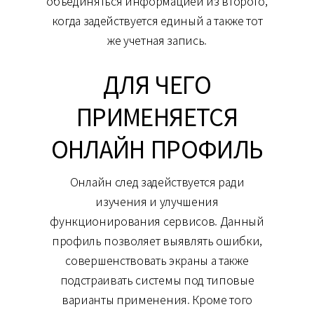
объединяться информацией из второго,
когда задействуется единый а также тот
же учетная запись.
ДЛЯ ЧЕГО
ПРИМЕНЯЕТСЯ
ОНЛАЙН ПРОФИЛЬ
Онлайн след задействуется ради
изучения и улучшения
функционирования сервисов. Данный
профиль позволяет выявлять ошибки,
совершенствовать экраны а также
подстраивать системы под типовые
варианты применения. Кроме того