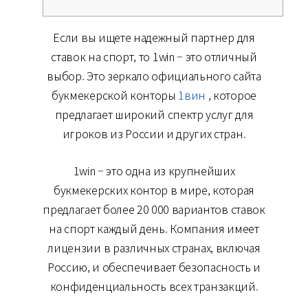
Если вы ищете надежный партнер для
ставок на спорт, то 1win – это отличный
выбор. Это зеркало официального сайта
букмекерской конторы
1вин
, которое
предлагает широкий спектр услуг для
игроков из России и других стран.
1win – это одна из крупнейших
букмекерских контор в мире, которая
предлагает более 20 000 вариантов ставок
на спорт каждый день. Компания имеет
лицензии в различных странах, включая
Россию, и обеспечивает безопасность и
конфиденциальность всех транзакций.