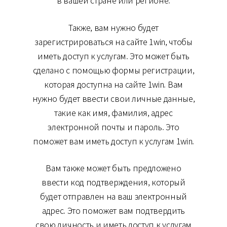
в вашей стране или регионе.
Также, вам нужно будет
зарегистрироваться на сайте 1win, чтобы
иметь доступ к услугам. Это может быть
сделано с помощью формы регистрации,
которая доступна на сайте 1win. Вам
нужно будет ввести свои личные данные,
такие как имя, фамилия, адрес
электронной почты и пароль. Это
поможет вам иметь доступ к услугам 1win.
Вам также может быть предложено
ввести код подтверждения, который
будет отправлен на ваш электронный
адрес. Это поможет вам подтвердить
свою личность и иметь доступ к услугам