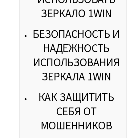
ЗЕРКАЛО 1WIN
БЕЗОПАСНОСТЬ И
НАДЕЖНОСТЬ
ИСПОЛЬЗОВАНИЯ
ЗЕРКАЛА 1WIN
КАК ЗАЩИТИТЬ
СЕБЯ ОТ
МОШЕННИКОВ