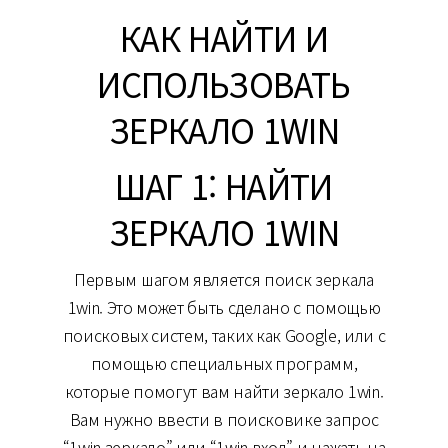
КАК НАЙТИ И
ИСПОЛЬЗОВАТЬ
ЗЕРКАЛО 1WIN
ШАГ 1: НАЙТИ
ЗЕРКАЛО 1WIN
Первым шагом является поиск зеркала
1win. Это может быть сделано с помощью
поисковых систем, таких как Google, или с
помощью специальных программ,
которые помогут вам найти зеркало 1win.
Вам нужно ввести в поисковике запрос
“1win зеркало” или “1win вход” и нажать на