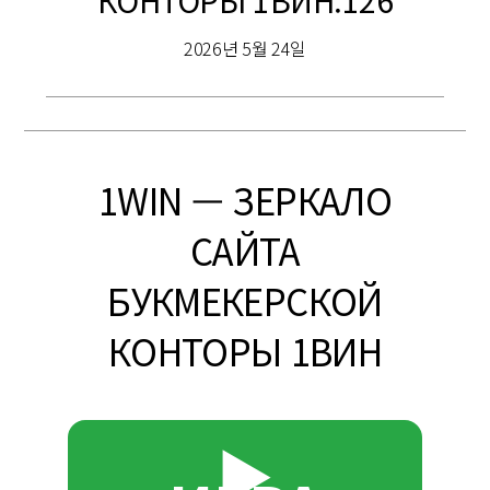
КОНТОРЫ 1ВИН.126
2026년 5월 24일
1WIN — ЗЕРКАЛО
САЙТА
БУКМЕКЕРСКОЙ
КОНТОРЫ 1ВИН
▶️