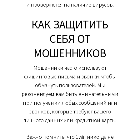
и проверяются на наличие вирусов.
КАК ЗАЩИТИТЬ
СЕБЯ ОТ
МОШЕННИКОВ
Мошенники часто используют
фишинговые письма и звонки, чтобы
обмануть пользователей. Мы
рекомендуем вам быть внимательными
при получении любых сообщений или
звонков, которые требуют вашего
личного данных или кредитной карты.
Важно помнить, что 1win никогда не