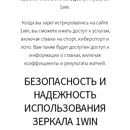
1win.
Когда вы зарегистрировались на сайте
1win, вы сможете иметь доступ к услугам,
включая ставки на спорт, киберспорт и
лото. Вам также будет доступен доступ к
информации о ставках, включая
коэффициенты и результаты матчей.
БЕЗОПАСНОСТЬ И
НАДЕЖНОСТЬ
ИСПОЛЬЗОВАНИЯ
ЗЕРКАЛА 1WIN