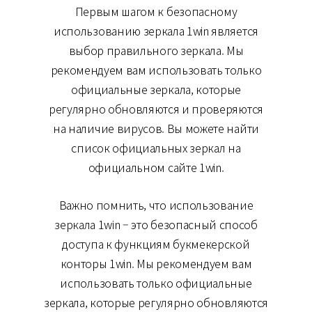
Первым шагом к безопасному
использованию зеркала 1win является
выбор правильного зеркала. Мы
рекомендуем вам использовать только
официальные зеркала, которые
регулярно обновляются и проверяются
на наличие вирусов. Вы можете найти
список официальных зеркал на
официальном сайте 1win.
Важно помнить, что использование
зеркала 1win – это безопасный способ
доступа к функциям букмекерской
конторы 1win. Мы рекомендуем вам
использовать только официальные
зеркала, которые регулярно обновляются