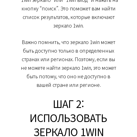
кнопку “поиск”. Это поможет вам найти
список результатов, которые включают
зеркало 1win.
Важно помнить, что зеркало 1win может
быть доступно только в определенных
странах или регионах. Поэтому, если вы
не можете найти зеркало 1win, это может
быть потому, что оно не доступно в
вашей стране или регионе.
ШАГ 2:
ИСПОЛЬЗОВАТЬ
ЗЕРКАЛО 1WIN