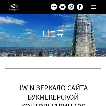
미분류
1WIN ЗЕРКАЛО САЙТА
БУКМЕКЕРСКОЙ