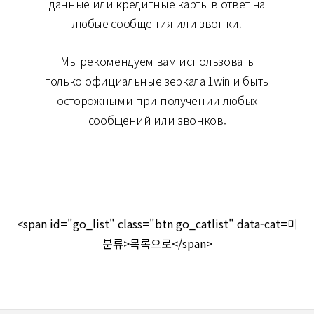
данные или кредитные карты в ответ на
любые сообщения или звонки.
Мы рекомендуем вам использовать
только официальные зеркала 1win и быть
осторожными при получении любых
сообщений или звонков.
<span id="go_list" class="btn go_catlist" data-cat=미
분류>목록으로</span>